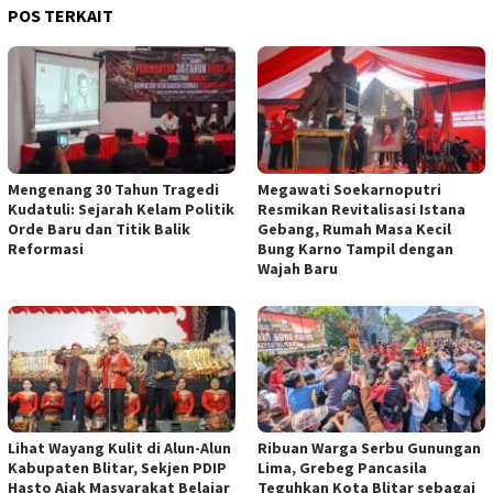
POS TERKAIT
Mengenang 30 Tahun Tragedi
Megawati Soekarnoputri
Kudatuli: Sejarah Kelam Politik
Resmikan Revitalisasi Istana
Orde Baru dan Titik Balik
Gebang, Rumah Masa Kecil
Reformasi
Bung Karno Tampil dengan
Wajah Baru
Lihat Wayang Kulit di Alun-Alun
Ribuan Warga Serbu Gunungan
Kabupaten Blitar, Sekjen PDIP
Lima, Grebeg Pancasila
Hasto Ajak Masyarakat Belajar
Teguhkan Kota Blitar sebagai