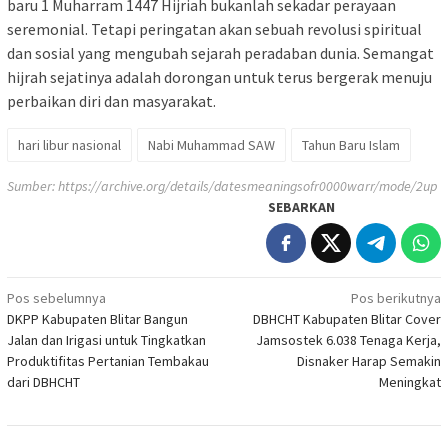
baru 1 Muharram 1447 Hijriah bukanlah sekadar perayaan
seremonial. Tetapi peringatan akan sebuah revolusi spiritual
dan sosial yang mengubah sejarah peradaban dunia. Semangat
hijrah sejatinya adalah dorongan untuk terus bergerak menuju
perbaikan diri dan masyarakat.
hari libur nasional
Nabi Muhammad SAW
Tahun Baru Islam
Sumber:
https://archive.org/details/datesmeaningsofr0000warr/mode/2up
SEBARKAN
Navigasi
Pos sebelumnya
Pos berikutnya
DKPP Kabupaten Blitar Bangun
DBHCHT Kabupaten Blitar Cover
pos
Jalan dan Irigasi untuk Tingkatkan
Jamsostek 6.038 Tenaga Kerja,
Produktifitas Pertanian Tembakau
Disnaker Harap Semakin
dari DBHCHT
Meningkat