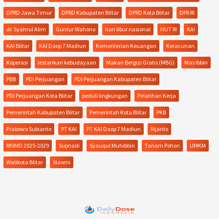
DPRD Jawa Timur
DPRD Kabupaten Blitar
DPRD Kota Blitar
DPR RI
dr. Syahrul Alim
Guntur Wahono
hari libur nasional
HUT RI
KAI
KAI Blitar
KAI Daop 7 Madiun
Kementerian Keuangan
Keracunan
Koperasi
lestarikan kebudayaan
Makan Bergizi Gratis (MBG)
Mas Ibbin
PBB
PDI Perjuangan
PDI Perjuangan Kabupaten Blitar
PDI Perjuangan Kota Blitar
peduli lingkungan
Pelatihan Kerja
Pemerintah Kabupaten Blitar
Pemerintah Kota Blitar
PKB
Prabowo Subianto
PT KAI
PT KAI Daop 7 Madiun
Rijanto
RPJMD 2025-2029
Supriadi
Syauqul Muhibbin
Tanam Pohon
UMKM
Walikota Blitar
Xiaomi