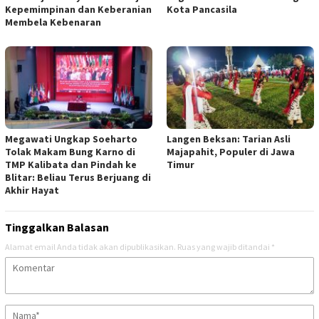
Kepemimpinan dan Keberanian
Kota Pancasila
Membela Kebenaran
Megawati Ungkap Soeharto
Langen Beksan: Tarian Asli
Tolak Makam Bung Karno di
Majapahit, Populer di Jawa
TMP Kalibata dan Pindah ke
Timur
Blitar: Beliau Terus Berjuang di
Akhir Hayat
Tinggalkan Balasan
Alamat email Anda tidak akan dipublikasikan.
Ruas yang wajib ditandai
*