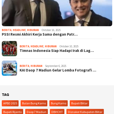
BERITA
,
HEADLINE
,
HIBURAN
Oktober 16, 2025
PSSI Resmi Akhiri Kerja Sama dengan Patr…
BERITA
,
HEADLINE
,
HIBURAN
Oktober 10, 2025
Timnas Indonesia Siap Hadapi Irak di Lag…
BERITA
,
HIBURAN
September 6, 2025
KAI Daop 7 Madiun Gelar Lomba Fotografi …
TAG
APBD 2025
Bulan Bung Karno
Bung Karno
Bupati Blitar
Bupati Rijanto
Daop 7 Madiun
DBHCHT
Disnaker Kabupaten Blitar