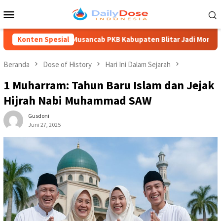
Loncat
Menu
ke
Mobile
konten
Musancab PKB Kabupaten Blitar Jadi Momentum Regenerasi, M 
Konten Spesial
Beranda
Dose of History
Hari Ini Dalam Sejarah
1 Muharram: Tahun Baru Islam dan Jejak
Hijrah Nabi Muhammad SAW
Gusdoni
Juni 27, 2025