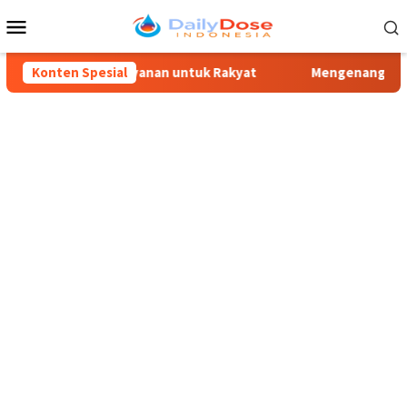
Loncat
Menu
ke
Mobile
konten
ngkatkan Pelayanan untuk Rakyat
Konten Spesial
Mengenang 30 Tahun Trag