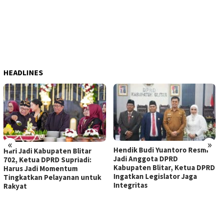
HEADLINES
«
»
Hendik Budi Yuantoro Resmi
DPRD Kabupaten Blitar Ba
Jadi Anggota DPRD
KUA-PPAS 2027, Bupati
Kabupaten Blitar, Ketua DPRD
Rijanto Paparkan Empat
Ingatkan Legislator Jaga
Prioritas Pembangunan
tuk
Integritas