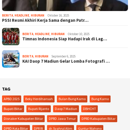
BERITA
,
HEADLINE
,
HIBURAN
Oktober 16, 2025
PSSI Resmi Akhiri Kerja Sama dengan Patr…
BERITA
,
HEADLINE
,
HIBURAN
Oktober 10, 2025
Timnas Indonesia Siap Hadapi Irak di Lag…
BERITA
,
HIBURAN
September 6, 2025
KAI Daop 7 Madiun Gelar Lomba Fotografi …
TAG
APBD 2025
Beky Herdihansah
Bulan Bung Karno
Bung Karno
Bupati Blitar
Bupati Rijanto
Daop 7 Madiun
DBHCHT
Disnaker Kabupaten Blitar
DPRD Jawa Timur
DPRD Kabupaten Blitar
DPRD Kota Blitar
DPR RI
dr. Syahrul Alim
Guntur Wahono