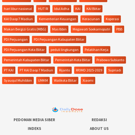
hari libur nasional
HUT RI
Idul Adha
KAI
KAI Blitar
KAI Daop 7 Madiun
Kementerian Keuangan
Keracunan
Koperasi
Makan Bergizi Gratis (MBG)
Mas Ibbin
Megawati Soekarnoputri
PBB
PDI Perjuangan
PDI Perjuangan Kabupaten Blitar
PDI Perjuangan Kota Blitar
peduli lingkungan
Pelatihan Kerja
Pemerintah Kabupaten Blitar
Pemerintah Kota Blitar
Prabowo Subianto
PT KAI
PT KAI Daop 7 Madiun
Rijanto
RPJMD 2025-2029
Supriadi
Syauqul Muhibbin
UMKM
Walikota Blitar
Xiaomi
PEDOMAN MEDIA SIBER
REDAKSI
INDEKS
ABOUT US