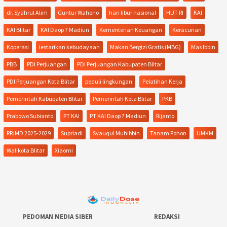
dr. Syahrul Alim
Guntur Wahono
hari libur nasional
HUT RI
KAI
KAI Blitar
KAI Daop 7 Madiun
Kementerian Keuangan
Keracunan
Koperasi
lestarikan kebudayaan
Makan Bergizi Gratis (MBG)
Mas Ibbin
PBB
PDI Perjuangan
PDI Perjuangan Kabupaten Blitar
PDI Perjuangan Kota Blitar
peduli lingkungan
Pelatihan Kerja
Pemerintah Kabupaten Blitar
Pemerintah Kota Blitar
PKB
Prabowo Subianto
PT KAI
PT KAI Daop 7 Madiun
Rijanto
RPJMD 2025-2029
Supriadi
Syauqul Muhibbin
Tanam Pohon
UMKM
Walikota Blitar
Xiaomi
PEDOMAN MEDIA SIBER
REDAKSI