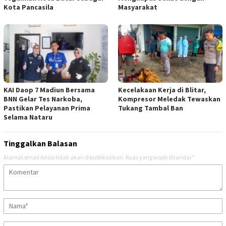
Kota Pancasila
Masyarakat
KAI Daop 7 Madiun Bersama
Kecelakaan Kerja di Blitar,
BNN Gelar Tes Narkoba,
Kompresor Meledak Tewaskan
Pastikan Pelayanan Prima
Tukang Tambal Ban
Selama Nataru
Tinggalkan Balasan
Alamat email Anda tidak akan dipublikasikan.
Ruas yang wajib ditandai
*