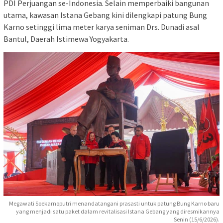
PDI Perjuangan se-Indonesia. Selain memperbaiki bangunan
utama, kawasan Istana Gebang kini dilengkapi patung Bung
Karno setinggi lima meter karya seniman Drs. Dunadi asal
Bantul, Daerah Istimewa Yogyakarta.
Megawati Soekarnoputri menandatangani prasasti untuk patung Bung Karno baru
yang menjadi satu paket dalam revitalisasi Istana Gebang yang diresmikannya
Senin (15/6/2026).