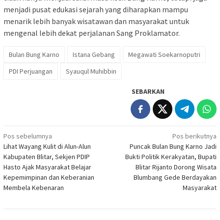
menjadi pusat edukasi sejarah yang diharapkan mampu
menarik lebih banyak wisatawan dan masyarakat untuk
mengenal lebih dekat perjalanan Sang Proklamator.
Bulan Bung Karno
Istana Gebang
Megawati Soekarnoputri
PDI Perjuangan
Syauqul Muhibbin
SEBARKAN
Navigasi
Pos sebelumnya
Pos berikutnya
Lihat Wayang Kulit di Alun-Alun
Puncak Bulan Bung Karno Jadi
pos
Kabupaten Blitar, Sekjen PDIP
Bukti Politik Kerakyatan, Bupati
Hasto Ajak Masyarakat Belajar
Blitar Rijanto Dorong Wisata
Kepemimpinan dan Keberanian
Blumbang Gede Berdayakan
Membela Kebenaran
Masyarakat