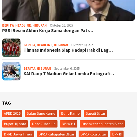
BERITA
,
HEADLINE
,
HIBURAN
Oktober 16, 2025
PSSI Resmi Akhiri Kerja Sama dengan Patr…
BERITA
,
HEADLINE
,
HIBURAN
Oktober 10, 2025
Timnas Indonesia Siap Hadapi Irak di Lag…
BERITA
,
HIBURAN
September 6, 2025
KAI Daop 7 Madiun Gelar Lomba Fotografi …
TAG
APBD 2025
Bulan Bung Karno
Bung Karno
Bupati Blitar
Bupati Rijanto
Daop 7 Madiun
DBHCHT
Disnaker Kabupaten Blitar
DPRD Jawa Timur
DPRD Kabupaten Blitar
DPRD Kota Blitar
DPR RI