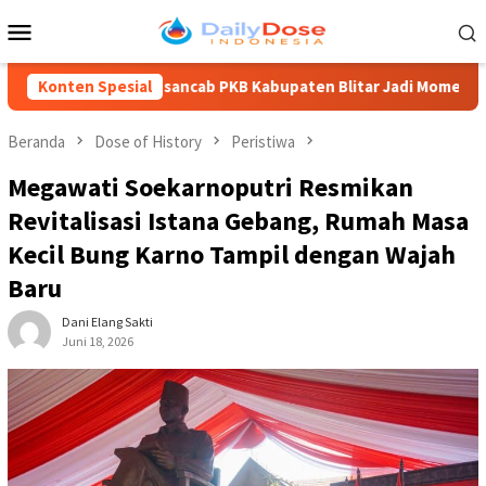
Loncat
Menu
ke
Mobile
konten
ancab PKB Kabupaten Blitar Jadi Momentum Regenerasi, M Rifai T
Konten Spesial
Beranda
Dose of History
Peristiwa
Megawati Soekarnoputri Resmikan
Revitalisasi Istana Gebang, Rumah Masa
Kecil Bung Karno Tampil dengan Wajah
Baru
Dani Elang Sakti
Juni 18, 2026