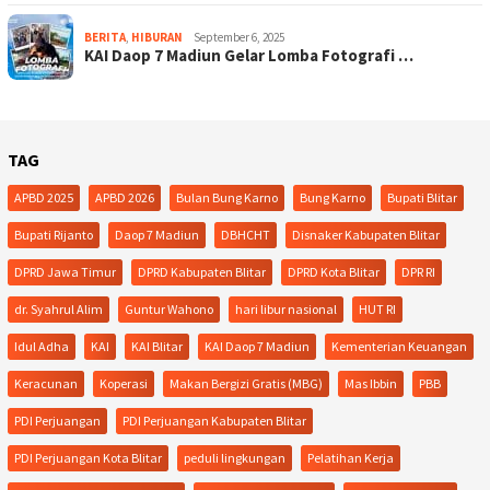
BERITA
,
HIBURAN
September 6, 2025
KAI Daop 7 Madiun Gelar Lomba Fotografi …
TAG
APBD 2025
APBD 2026
Bulan Bung Karno
Bung Karno
Bupati Blitar
Bupati Rijanto
Daop 7 Madiun
DBHCHT
Disnaker Kabupaten Blitar
DPRD Jawa Timur
DPRD Kabupaten Blitar
DPRD Kota Blitar
DPR RI
dr. Syahrul Alim
Guntur Wahono
hari libur nasional
HUT RI
Idul Adha
KAI
KAI Blitar
KAI Daop 7 Madiun
Kementerian Keuangan
Keracunan
Koperasi
Makan Bergizi Gratis (MBG)
Mas Ibbin
PBB
PDI Perjuangan
PDI Perjuangan Kabupaten Blitar
PDI Perjuangan Kota Blitar
peduli lingkungan
Pelatihan Kerja