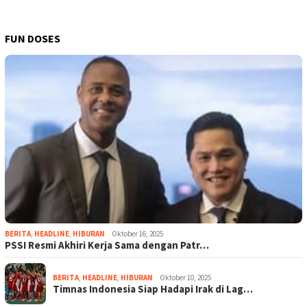
FUN DOSES
BERITA
,
HEADLINE
,
HIBURAN
Oktober 16, 2025
PSSI Resmi Akhiri Kerja Sama dengan Patr…
BERITA
,
HEADLINE
,
HIBURAN
Oktober 10, 2025
Timnas Indonesia Siap Hadapi Irak di Lag…