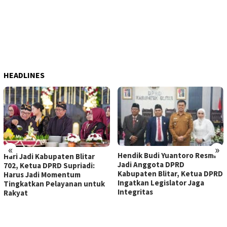
HEADLINES
«
»
Hendik Budi Yuantoro Resmi
DPRD Kabupaten Blitar
tar
Jadi Anggota DPRD
KUA-PPAS 2027, Bupati
di:
Kabupaten Blitar, Ketua DPRD
Rijanto Paparkan Empa
Ingatkan Legislator Jaga
Prioritas Pembanguna
 untuk
Integritas