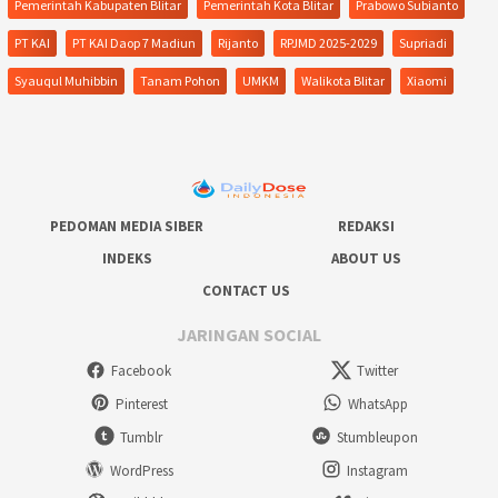
Pemerintah Kabupaten Blitar
Pemerintah Kota Blitar
Prabowo Subianto
PT KAI
PT KAI Daop 7 Madiun
Rijanto
RPJMD 2025-2029
Supriadi
Syauqul Muhibbin
Tanam Pohon
UMKM
Walikota Blitar
Xiaomi
PEDOMAN MEDIA SIBER
REDAKSI
INDEKS
ABOUT US
CONTACT US
JARINGAN SOCIAL
Facebook
Twitter
Pinterest
WhatsApp
Tumblr
Stumbleupon
WordPress
Instagram