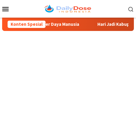
Loncat
Menu
ke
Mobile
konten
ingkatan Sumber Daya Manusia
Konten Spesial
Hari Jadi Kabupaten Blita