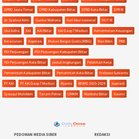
DPRD Jawa Timur
DPRD Kabupaten Blitar
DPRD Kota Blitar
DPR RI
dr. Syahrul Alim
Guntur Wahono
hari libur nasional
HUT RI
Idul Adha
KAI
KAI Blitar
KAI Daop 7 Madiun
Kementerian Keuangan
Keracunan
Koperasi
Makan Bergizi Gratis (MBG)
Mas Ibbin
PBB
PDI Perjuangan
PDI Perjuangan Kabupaten Blitar
PDI Perjuangan Kota Blitar
peduli lingkungan
Pelatihan Kerja
Pemerintah Kabupaten Blitar
Pemerintah Kota Blitar
Prabowo Subianto
PT KAI
PT KAI Daop 7 Madiun
Rijanto
RPJMD 2025-2029
Supriadi
Syauqul Muhibbin
Tanam Pohon
UMKM
Walikota Blitar
Xiaomi
PEDOMAN MEDIA SIBER
REDAKSI