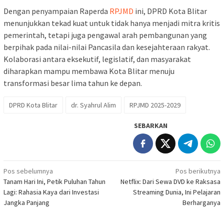
Dengan penyampaian Raperda
RPJMD
ini, DPRD Kota Blitar
menunjukkan tekad kuat untuk tidak hanya menjadi mitra kritis
pemerintah, tetapi juga pengawal arah pembangunan yang
berpihak pada nilai-nilai Pancasila dan kesejahteraan rakyat.
Kolaborasi antara eksekutif, legislatif, dan masyarakat
diharapkan mampu membawa Kota Blitar menuju
transformasi besar lima tahun ke depan.
DPRD Kota Blitar
dr. Syahrul Alim
RPJMD 2025-2029
SEBARKAN
Navigasi
Pos sebelumnya
Pos berikutnya
Tanam Hari Ini, Petik Puluhan Tahun
Netflix: Dari Sewa DVD ke Raksasa
pos
Lagi: Rahasia Kaya dari Investasi
Streaming Dunia, Ini Pelajaran
Jangka Panjang
Berharganya