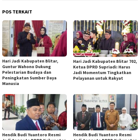
POS TERKAIT
Hari Jadi Kabupaten Blitar,
Hari Jadi Kabupaten Blitar 702,
Guntur Wahono Dukung
Ketua DPRD Supriadi: Harus
Pelestarian Budaya dan
Jadi Momentum Tingkatkan
Peningkatan Sumber Daya
Pelayanan untuk Rakyat
Manusia
Hendik Budi Yuantoro Resmi
Hendik Budi Yuantoro Resmi