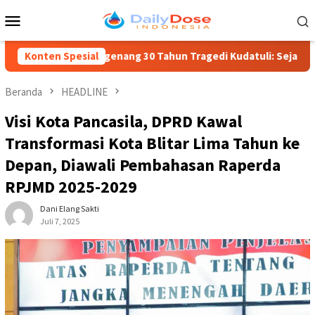
Loncat
Menu
ke
Mobile
konten
Mengenang 30 Tahun Tragedi Kudatuli: Sejarah Kelam Politik 
Konten Spesial
Beranda
HEADLINE
Visi Kota Pancasila, DPRD Kawal
Transformasi Kota Blitar Lima Tahun ke
Depan, Diawali Pembahasan Raperda
RPJMD 2025-2029
Dani Elang Sakti
Juli 7, 2025