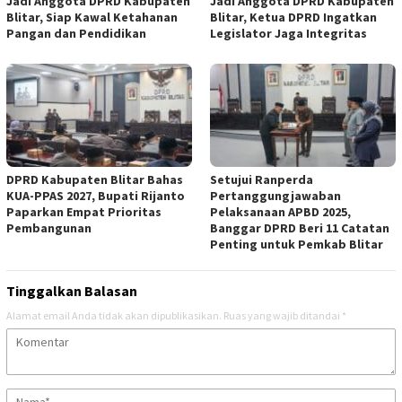
Jadi Anggota DPRD Kabupaten
Jadi Anggota DPRD Kabupaten
Blitar, Siap Kawal Ketahanan
Blitar, Ketua DPRD Ingatkan
Pangan dan Pendidikan
Legislator Jaga Integritas
DPRD Kabupaten Blitar Bahas
Setujui Ranperda
KUA-PPAS 2027, Bupati Rijanto
Pertanggungjawaban
Paparkan Empat Prioritas
Pelaksanaan APBD 2025,
Pembangunan
Banggar DPRD Beri 11 Catatan
Penting untuk Pemkab Blitar
Tinggalkan Balasan
Alamat email Anda tidak akan dipublikasikan.
Ruas yang wajib ditandai
*