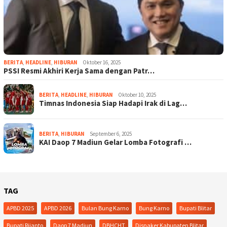
BERITA
,
HEADLINE
,
HIBURAN
Oktober 16, 2025
PSSI Resmi Akhiri Kerja Sama dengan Patr…
BERITA
,
HEADLINE
,
HIBURAN
Oktober 10, 2025
Timnas Indonesia Siap Hadapi Irak di Lag…
BERITA
,
HIBURAN
September 6, 2025
KAI Daop 7 Madiun Gelar Lomba Fotografi …
TAG
APBD 2025
APBD 2026
Bulan Bung Karno
Bung Karno
Bupati Blitar
Bupati Rijanto
Daop 7 Madiun
DBHCHT
Disnaker Kabupaten Blitar