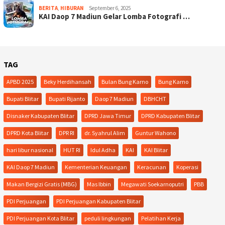
BERITA
,
HIBURAN
September 6, 2025
KAI Daop 7 Madiun Gelar Lomba Fotografi …
TAG
APBD 2025
Beky Herdihansah
Bulan Bung Karno
Bung Karno
Bupati Blitar
Bupati Rijanto
Daop 7 Madiun
DBHCHT
Disnaker Kabupaten Blitar
DPRD Jawa Timur
DPRD Kabupaten Blitar
DPRD Kota Blitar
DPR RI
dr. Syahrul Alim
Guntur Wahono
hari libur nasional
HUT RI
Idul Adha
KAI
KAI Blitar
KAI Daop 7 Madiun
Kementerian Keuangan
Keracunan
Koperasi
Makan Bergizi Gratis (MBG)
Mas Ibbin
Megawati Soekarnoputri
PBB
PDI Perjuangan
PDI Perjuangan Kabupaten Blitar
PDI Perjuangan Kota Blitar
peduli lingkungan
Pelatihan Kerja