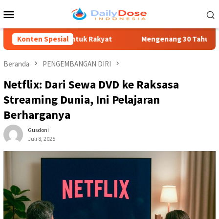
Loncat
Menu
ke
Mobile
konten
elayanan untuk Rakyat
Konten Spesial
Mengenang 30 Tahun Tragedi Kudatu
Beranda
PENGEMBANGAN DIRI
Netflix: Dari Sewa DVD ke Raksasa
Streaming Dunia, Ini Pelajaran
Berharganya
Gusdoni
Juli 8, 2025