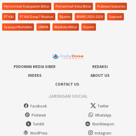
Pemerintah Kabupaten Blitar
Pemerintah Kota Blitar
Prabowo Subianto
PT KAI
PT KAI Daop 7 Madiun
Rijanto
RPJMD 2025-2029
Supriadi
Syauqul Muhibbin
UMKM
Walikota Blitar
Xiaomi
PEDOMAN MEDIA SIBER
REDAKSI
INDEKS
ABOUT US
CONTACT US
JARINGAN SOCIAL
Facebook
Twitter
Pinterest
WhatsApp
Tumblr
Stumbleupon
WordPress
Instagram