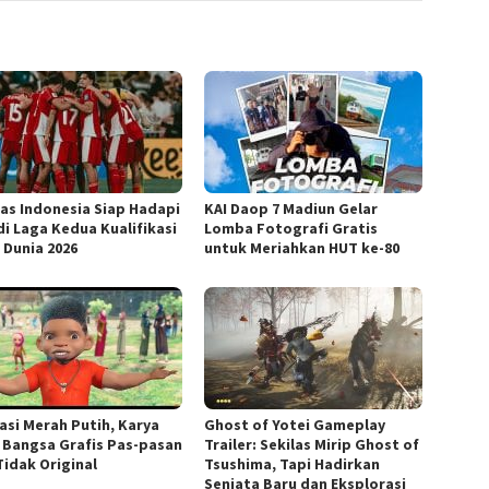
as Indonesia Siap Hadapi
KAI Daop 7 Madiun Gelar
di Laga Kedua Kualifikasi
Lomba Fotografi Gratis
 Dunia 2026
untuk Meriahkan HUT ke-80
asi Merah Putih, Karya
Ghost of Yotei Gameplay
 Bangsa Grafis Pas-pasan
Trailer: Sekilas Mirip Ghost of
Tidak Original
Tsushima, Tapi Hadirkan
Senjata Baru dan Eksplorasi