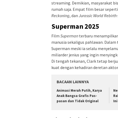
streaming. Demikian, masyarakat bisa
rumah saja. Empat film besar sepert
Reckoning
, dan
Jurassic World Rebirth
Superman 2025
Film
Superman
terbaru menampilkan 
manusia sekaligus pahlawan. Dalam 
Superman meski ia selalu menyelam
miliarder jenius yang ingin menyingk
Di tengah tekanan, Clark tetap ber
kuat dengan kehadiran deretan akto
BACAAN LAINNYA
Animasi Merah Putih, Karya
Ne
Anak Bangsa Grafis Pas-
Ra
pasan dan Tidak Original
In