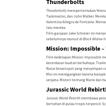
Thunderbolts
Thunderbolts
mempertemukan Yelena B
Taskmaster, dan John Walker. Merek
Valentina Allegra de Fontaine. Mema
lalu mereka.
Film garapan Jake Schreier ini mena
sebelumnya muncul di
Black Widow
h
Mission: Impossible –
Film kedelapan
Mission: Impossible
me
kecerdasan buatan berbahaya. Trail
Rusia Sevastopol yang menyimpan ra
Misi ini menegangkan karena banyak 
senjata. Misteri tentang Marie dan h
Jurassic World Rebirt
Jurassic World Rebirth
membawa penont
bertahan di pulau tropis terpencil. 