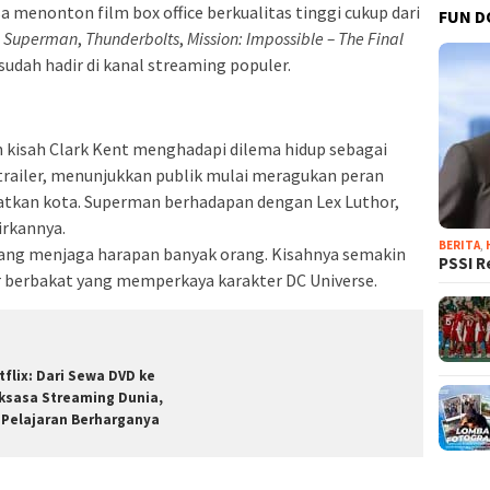
 menonton film box office berkualitas tinggi cukup dari
FUN D
i
Superman
,
Thunderbolts
,
Mission: Impossible – The Final
sudah hadir di kanal streaming populer.
kisah Clark Kent menghadapi dilema hidup sebagai
trailer, menunjukkan publik mulai meragukan peran
atkan kota. Superman berhadapan dengan Lex Luthor,
irkannya.
BERITA
,
juang menjaga harapan banyak orang. Kisahnya semakin
PSSI R
r berbakat yang memperkaya karakter DC Universe.
tflix: Dari Sewa DVD ke
ksasa Streaming Dunia,
i Pelajaran Berharganya