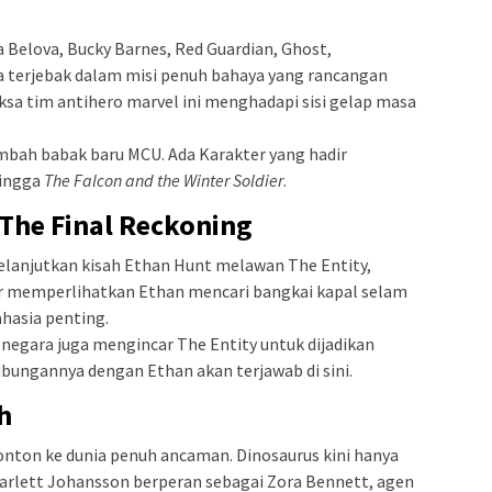
elova, Bucky Barnes, Red Guardian, Ghost,
a terjebak dalam misi penuh bahaya yang rancangan
ksa tim antihero marvel ini menghadapi sisi gelap masa
mbah babak baru MCU. Ada Karakter yang hadir
ingga
The Falcon and the Winter Soldier
.
 The Final Reckoning
lanjutkan kisah Ethan Hunt melawan The Entity,
er memperlihatkan Ethan mencari bangkai kapal selam
hasia penting.
negara juga mengincar The Entity untuk dijadikan
ubungannya dengan Ethan akan terjawab di sini.
h
on ke dunia penuh ancaman. Dinosaurus kini hanya
Scarlett Johansson berperan sebagai Zora Bennett, agen