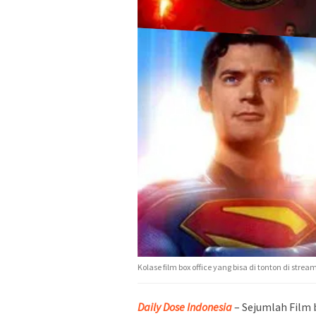
Kolase film box office yang bisa di tonton di stre
Daily Dose Indonesia
– Sejumlah Film b