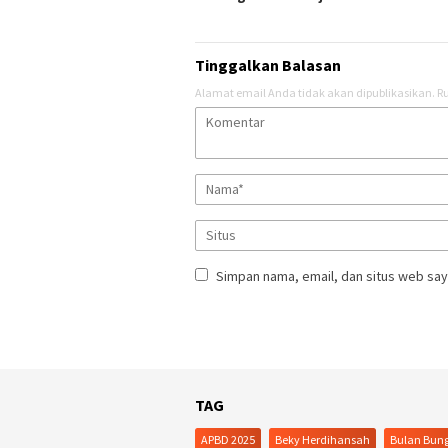
Tinggalkan Balasan
Alamat email Anda tidak akan dipublikasikan.
Ru
Simpan nama, email, dan situs web say
TAG
APBD 2025
Beky Herdihansah
Bulan Bun