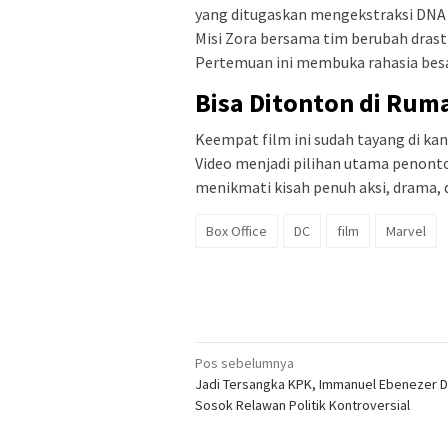
yang ditugaskan mengekstraksi DNA 
Misi Zora bersama tim berubah drasti
Pertemuan ini membuka rahasia besa
Bisa Ditonton di Rum
Keempat film ini sudah tayang di ka
Video menjadi pilihan utama penonto
menikmati kisah penuh aksi, drama, d
Box Office
DC
film
Marvel
Navigasi
Pos sebelumnya
Jadi Tersangka KPK, Immanuel Ebenezer D
pos
Sosok Relawan Politik Kontroversial