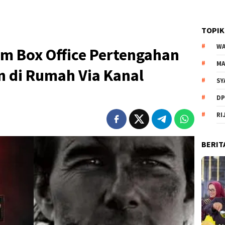
TOPIK
WA
m Box Office Pertengahan
MA
n di Rumah Via Kanal
SY
DP
RI
BERIT