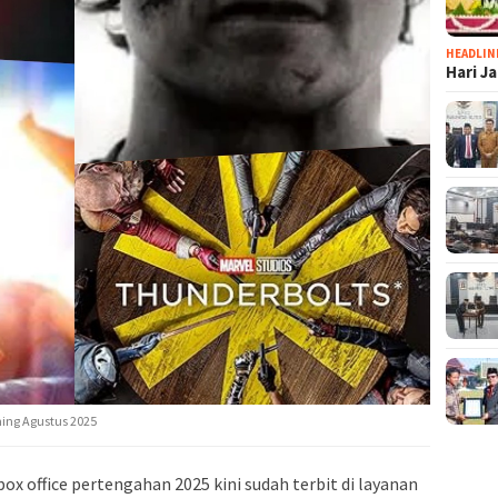
HEADLIN
Hari J
aming Agustus 2025
ox office pertengahan 2025 kini sudah terbit di layanan