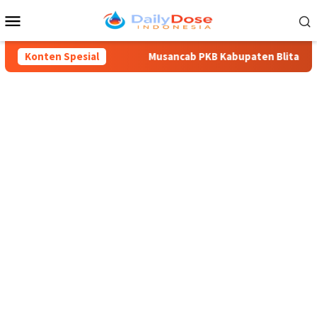
Loncat
Menu
ke
Mobile
konten
i Blitar ke-702
Konten Spesial
Musancab PKB Kabupaten Blitar Jadi Momen