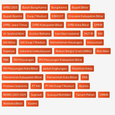
APBD 2025
Bulan Bung Karno
Bung Karno
Bupati Blitar
Bupati Rijanto
Daop 7 Madiun
DBHCHT
Disnaker Kabupaten Blitar
DPRD Jawa Timur
DPRD Kabupaten Blitar
DPRD Kota Blitar
DPR RI
dr. Syahrul Alim
Guntur Wahono
hari libur nasional
HUT RI
KAI
KAI Blitar
KAI Daop 7 Madiun
Kementerian Keuangan
Keracunan
Koperasi
lestarikan kebudayaan
Makan Bergizi Gratis (MBG)
Mas Ibbin
PBB
PDI Perjuangan
PDI Perjuangan Kabupaten Blitar
PDI Perjuangan Kota Blitar
peduli lingkungan
Pelatihan Kerja
Pemerintah Kabupaten Blitar
Pemerintah Kota Blitar
PKB
Prabowo Subianto
PT KAI
PT KAI Daop 7 Madiun
Rijanto
RPJMD 2025-2029
Supriadi
Syauqul Muhibbin
Tanam Pohon
UMKM
Walikota Blitar
Xiaomi