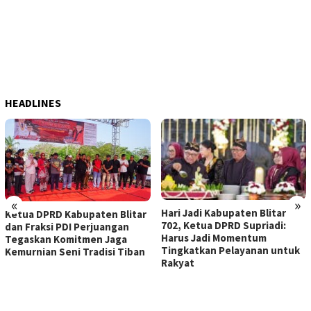
HEADLINES
«
»
Hari Jadi Kabupaten Blitar
Hendik Budi Y
abupaten Blitar
702, Ketua DPRD Supriadi:
Jadi Anggota
I Perjuangan
Harus Jadi Momentum
Kabupaten Bli
itmen Jaga
Tingkatkan Pelayanan untuk
Ingatkan Legi
i Tradisi Tiban
Rakyat
Integritas