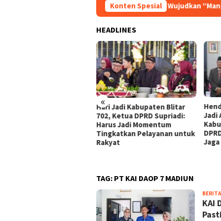
 Blitar ke-702, Bupati Rijanto Ajak Wujudkan “Manggih Raharja B
Konten Spesial
HEADLINES
«
Hendik Budi Yuantoro Resmi
DPRD
i Jadi Kabupaten Blitar
Jadi Anggota DPRD
KUA-
, Ketua DPRD Supriadi:
Kabupaten Blitar, Ketua
Rija
rus Jadi Momentum
DPRD Ingatkan Legislator
Prio
gkatkan Pelayanan untuk
Jaga Integritas
kyat
TAG:
PT KAI DAOP 7 MADIUN
BERITA
KAI 
Past