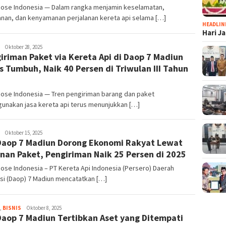
 Dose Indonesia — Dalam rangka menjamin keselamatan,
nan, dan kenyamanan perjalanan kereta api selama […]
HEADLIN
Hari J
Dani
Oktober 28, 2025
iriman Paket via Kereta Api di Daop 7 Madiun
Elang
Sakti
s Tumbuh, Naik 40 Persen di Triwulan III Tahun
5
Dose Indonesia — Tren pengiriman barang dan paket
unakan jasa kereta api terus menunjukkan […]
Dani
Oktober 15, 2025
Daop 7 Madiun Dorong Ekonomi Rakyat Lewat
Elang
Sakti
nan Paket, Pengiriman Naik 25 Persen di 2025
Dose Indonesia – PT Kereta Api Indonesia (Persero) Daerah
si (Daop) 7 Madiun mencatatkan […]
,
BISNIS
Dani
Oktober 8, 2025
Daop 7 Madiun Tertibkan Aset yang Ditempati
Elang
Sakti