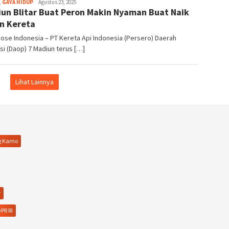
,
GAYA HIDUP
Dani
Agustus 23, 2025
iun Blitar Buat Peron Makin Nyaman Buat Naik
Elang
Sakti
n Kereta
Dose Indonesia – PT Kereta Api Indonesia (Persero) Daerah
i (Daop) 7 Madiun terus […]
Lihat Lainnya
g Karno
r
PR RI