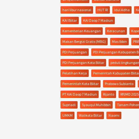
hari libur nasional
HUT RI
Idul Adha
K
KAI Blitar
KAI Daop 7 Madiun
Kementerian Keuangan
Keracunan
Kope
Makan Bergizi Gratis (MBG)
Mas Ibbin
PB
PDI Perjuangan
PDI Perjuangan Kabupaten Bl
PDI Perjuangan Kota Blitar
peduli lingkunga
Pelatihan Kerja
Pemerintah Kabupaten Blita
Pemerintah Kota Blitar
Prabowo Subianto
PT KAI Daop 7 Madiun
Rijanto
RPJMD 2025
Supriadi
Syauqul Muhibbin
Tanam Poho
UMKM
Walikota Blitar
Xiaomi