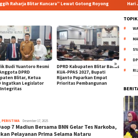
litar Kuncara” Lewat Gotong Royong
Hari Jadi Kabupaten 
TOPIK
WA
MA
SY
DP
»
 Kabupaten Blitar Bahas
Setujui Ranperda
Ketua
RI
PPAS 2027, Bupati
Pertanggungjawaban
Blitar
nto Paparkan Empat
Pelaksanaan APBD 2025,
Dekat 
ritas Pembangunan
Banggar DPRD Beri 11
Hari B
BERIT
Catatan Penting untuk
Pemkab Blitar
,
PERISTIWA
Dani
Desember 17, 2025
Daop 7 Madiun Bersama BNN Gelar Tes Narkoba,
Elang
Sakti
ikan Pelayanan Prima Selama Nataru