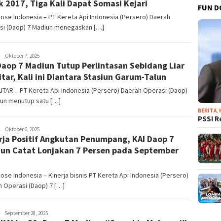
k 2017, Tiga Kali Dapat Somasi Kejari
FUN D
Dose Indonesia – PT Kereta Api Indonesia (Persero) Daerah
si (Daop) 7 Madiun menegaskan […]
Dani
Oktober 7, 2025
Daop 7 Madiun Tutup Perlintasan Sebidang Liar
Elang
Sakti
litar, Kali ini Diantara Stasiun Garum-Talun
LITAR – PT Kereta Api Indonesia (Persero) Daerah Operasi (Daop)
iun menutup satu […]
BERITA
,
PSSI R
Dani
Oktober 6, 2025
rja Positif Angkutan Penumpang, KAI Daop 7
Elang
Sakti
un Catat Lonjakan 7 Persen pada September
5
Dose Indonesia – Kinerja bisnis PT Kereta Api Indonesia (Persero)
 Operasi (Daop) 7 […]
Dani
September 28, 2025
Elang