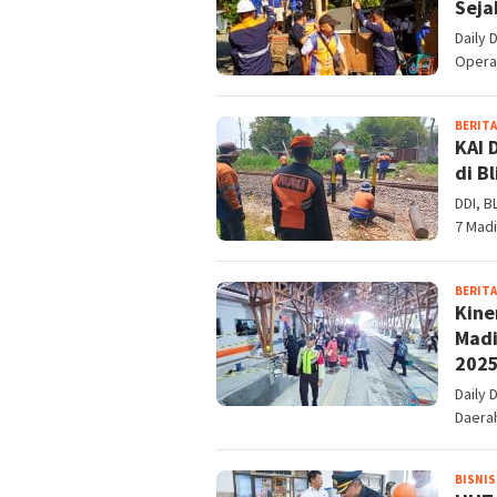
Seja
Daily 
Opera
BERITA
KAI 
di B
DDI, B
7 Mad
BERITA
Kine
Madi
202
Daily 
Daerah
BISNIS