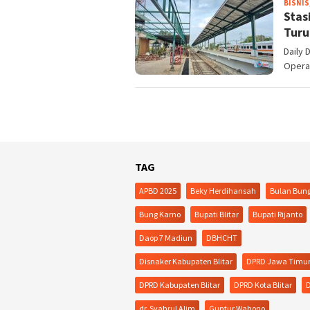
BISNIS
Stas
Turu
Daily 
Operas
TAG
APBD 2025
Beky Herdihansah
Bulan Bun
Bung Karno
Bupati Blitar
Bupati Rijanto
Daop 7 Madiun
DBHCHT
Disnaker Kabupaten Blitar
DPRD Jawa Timu
DPRD Kabupaten Blitar
DPRD Kota Blitar
D
dr. Syahrul Alim
Guntur Wahono