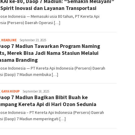
KAI ke-80, Daop 7 Madiun: “Semakin Melayani”
Sakti
 Spirit Inovasi dan Layanan Transportasi
Dose Indonesia — Memasuki usia 80 tahun, PT Kereta Api
sia (Persero) Daerah Operasi […]
,
HEADLINE
Dani
September 23, 2025
Daop 7 Madiun Tawarkan Program Naming
Elang
Sakti
ts, Merek Bisa Jadi Nama Stasiun Melalui
asama Branding
Dose Indonesia — PT Kereta Api Indonesia (Persero) Daerah
si (Daop) 7 Madiun membuka […]
,
GAYA HIDUP
Dani
September 18, 2025
Daop 7 Madiun Bagikan Bibit Buah ke
Elang
Sakti
mpang Kereta Api di Hari Ozon Sedunia
Dose Indonesia – PT Kereta Api Indonesia (Persero) Daerah
si (Daop) 7 Madiun memperingati […]