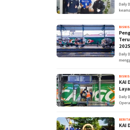
Daily
keama
BISNIS
Peng
Teru
202
Daily 
mengg
BISNIS
KAI 
Laya
Daily 
Opera
BERITA
KAI 