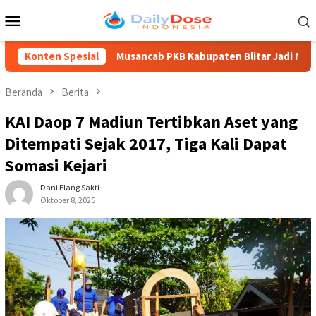
Loncat
Menu
ke
Mobile
konten
Konten Spesial
Musancab PKB Kabupaten Blitar Jadi Momentum Regenerasi
Beranda
Berita
KAI Daop 7 Madiun Tertibkan Aset yang
Ditempati Sejak 2017, Tiga Kali Dapat
Somasi Kejari
Dani Elang Sakti
Oktober 8, 2025