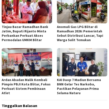
Tinjau Bazar Ramadhan Bank
Anomali Gas LPG Blitar di
Jatim, Bupati Rijanto Minta
Ramadhan 2026: Pemerintah
Perbankan Perkuat Akses
Sebut Distribusi Lancar, Tapi
Permodalan UMKM Blitar
Warga Sulit Temukan
Ardan Abadan Malik Kembali
KAI Daop 7 Madiun Bersama
Pimpin PBJI Kota Blitar, Fokus
BNN Gelar Tes Narkoba,
Perkuat Sistem Pembinaan
Pastikan Pelayanan Prima
Atlet
Selama Nataru
Tinggalkan Balasan