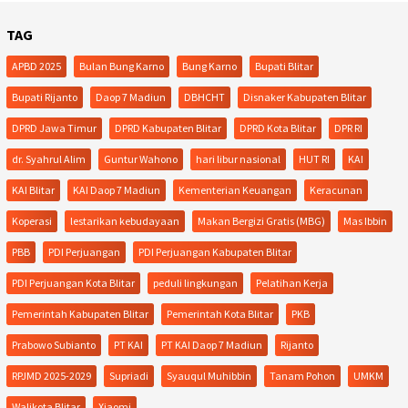
TAG
APBD 2025
Bulan Bung Karno
Bung Karno
Bupati Blitar
Bupati Rijanto
Daop 7 Madiun
DBHCHT
Disnaker Kabupaten Blitar
DPRD Jawa Timur
DPRD Kabupaten Blitar
DPRD Kota Blitar
DPR RI
dr. Syahrul Alim
Guntur Wahono
hari libur nasional
HUT RI
KAI
KAI Blitar
KAI Daop 7 Madiun
Kementerian Keuangan
Keracunan
Koperasi
lestarikan kebudayaan
Makan Bergizi Gratis (MBG)
Mas Ibbin
PBB
PDI Perjuangan
PDI Perjuangan Kabupaten Blitar
PDI Perjuangan Kota Blitar
peduli lingkungan
Pelatihan Kerja
Pemerintah Kabupaten Blitar
Pemerintah Kota Blitar
PKB
Prabowo Subianto
PT KAI
PT KAI Daop 7 Madiun
Rijanto
RPJMD 2025-2029
Supriadi
Syauqul Muhibbin
Tanam Pohon
UMKM
Walikota Blitar
Xiaomi