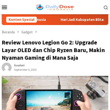
Loncat
Menu
ke
Mobile
konten
a Manusia
Konten Spesial
Hari Jadi Kabupaten Blitar 702, Ketua DPRD S
Beranda
Gadget
Review Lenovo Legion Go 2: Upgrade
Layar OLED dan Chip Ryzen Baru, Makin
Nyaman Gaming di Mana Saja
Gusdoni
September 5, 2025