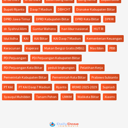
Bupati Rijanto
Daop 7 Madiun
DBHCHT
Disnaker Kabupaten Blitar
DPRD Jawa Timur
DPRD Kabupaten Blitar
DPRD Kota Blitar
DPR RI
dr. Syahrul Alim
Guntur Wahono
hari libur nasional
HUT RI
Idul Adha
KAI
KAI Blitar
KAI Daop 7 Madiun
Kementerian Keuangan
Keracunan
Koperasi
Makan Bergizi Gratis (MBG)
Mas Ibbin
PBB
PDI Perjuangan
PDI Perjuangan Kabupaten Blitar
PDI Perjuangan Kota Blitar
peduli lingkungan
Pelatihan Kerja
Pemerintah Kabupaten Blitar
Pemerintah Kota Blitar
Prabowo Subianto
PT KAI
PT KAI Daop 7 Madiun
Rijanto
RPJMD 2025-2029
Supriadi
Syauqul Muhibbin
Tanam Pohon
UMKM
Walikota Blitar
Xiaomi