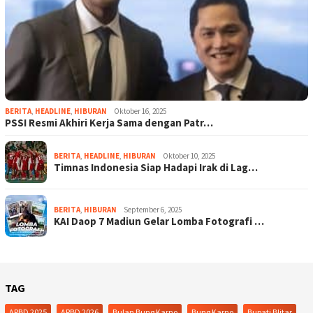
BERITA
,
HEADLINE
,
HIBURAN
Oktober 16, 2025
PSSI Resmi Akhiri Kerja Sama dengan Patr…
BERITA
,
HEADLINE
,
HIBURAN
Oktober 10, 2025
Timnas Indonesia Siap Hadapi Irak di Lag…
BERITA
,
HIBURAN
September 6, 2025
KAI Daop 7 Madiun Gelar Lomba Fotografi …
TAG
APBD 2025
APBD 2026
Bulan Bung Karno
Bung Karno
Bupati Blitar