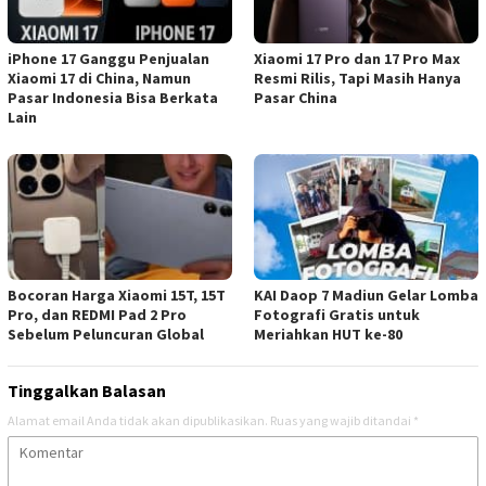
iPhone 17 Ganggu Penjualan
Xiaomi 17 Pro dan 17 Pro Max
Xiaomi 17 di China, Namun
Resmi Rilis, Tapi Masih Hanya
Pasar Indonesia Bisa Berkata
Pasar China
Lain
Bocoran Harga Xiaomi 15T, 15T
KAI Daop 7 Madiun Gelar Lomba
Pro, dan REDMI Pad 2 Pro
Fotografi Gratis untuk
Sebelum Peluncuran Global
Meriahkan HUT ke-80
Tinggalkan Balasan
Alamat email Anda tidak akan dipublikasikan.
Ruas yang wajib ditandai
*