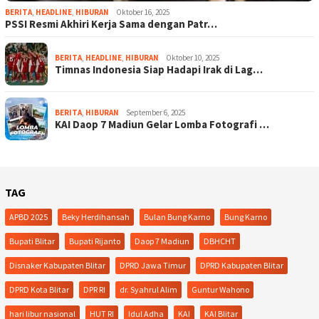
BERITA
,
HEADLINE
,
HIBURAN
Oktober 16, 2025
PSSI Resmi Akhiri Kerja Sama dengan Patr…
BERITA
,
HEADLINE
,
HIBURAN
Oktober 10, 2025
Timnas Indonesia Siap Hadapi Irak di Lag…
BERITA
,
HIBURAN
September 6, 2025
KAI Daop 7 Madiun Gelar Lomba Fotografi …
TAG
APBD 2025
Beky Herdihansah
Bulan Bung Karno
Bung Karno
Bupati Blitar
Bupati Rijanto
Daop 7 Madiun
DBHCHT
Disnaker Kabupaten Blitar
DPRD Jawa Timur
DPRD Kabupaten Blitar
DPRD Kota Blitar
DPR RI
dr. Syahrul Alim
Guntur Wahono
hari libur nasional
HUT RI
Idul Adha
KAI
KAI Blitar