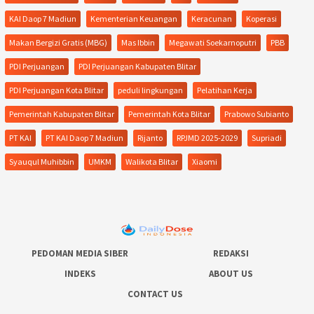
KAI Daop 7 Madiun
Kementerian Keuangan
Keracunan
Koperasi
Makan Bergizi Gratis (MBG)
Mas Ibbin
Megawati Soekarnoputri
PBB
PDI Perjuangan
PDI Perjuangan Kabupaten Blitar
PDI Perjuangan Kota Blitar
peduli lingkungan
Pelatihan Kerja
Pemerintah Kabupaten Blitar
Pemerintah Kota Blitar
Prabowo Subianto
PT KAI
PT KAI Daop 7 Madiun
Rijanto
RPJMD 2025-2029
Supriadi
Syauqul Muhibbin
UMKM
Walikota Blitar
Xiaomi
PEDOMAN MEDIA SIBER
REDAKSI
INDEKS
ABOUT US
CONTACT US