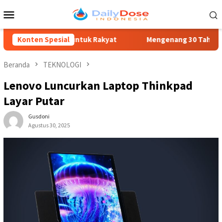
Loncat
Menu
ke
Mobile
konten
elayanan untuk Rakyat
Konten Spesial
Mengenang 30 Tahun Tragedi Kudatu
Beranda
TEKNOLOGI
Lenovo Luncurkan Laptop Thinkpad
Layar Putar
Gusdoni
Agustus 30, 2025