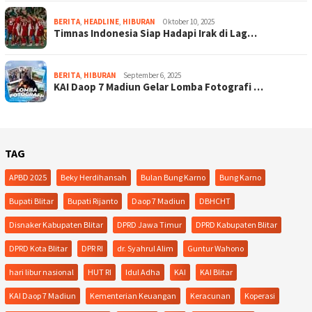
BERITA
,
HEADLINE
,
HIBURAN
Oktober 10, 2025
Timnas Indonesia Siap Hadapi Irak di Lag…
BERITA
,
HIBURAN
September 6, 2025
KAI Daop 7 Madiun Gelar Lomba Fotografi …
TAG
APBD 2025
Beky Herdihansah
Bulan Bung Karno
Bung Karno
Bupati Blitar
Bupati Rijanto
Daop 7 Madiun
DBHCHT
Disnaker Kabupaten Blitar
DPRD Jawa Timur
DPRD Kabupaten Blitar
DPRD Kota Blitar
DPR RI
dr. Syahrul Alim
Guntur Wahono
hari libur nasional
HUT RI
Idul Adha
KAI
KAI Blitar
KAI Daop 7 Madiun
Kementerian Keuangan
Keracunan
Koperasi