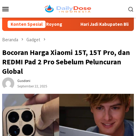
Loncat
Menu
ke
Mobile
konten
Gotong Royong
Konten Spesial
Hari Jadi Kabupaten Blitar, Guntur Wahon
Beranda
Gadget
Bocoran Harga Xiaomi 15T, 15T Pro, dan
REDMI Pad 2 Pro Sebelum Peluncuran
Global
Gusdoni
September 22, 2025