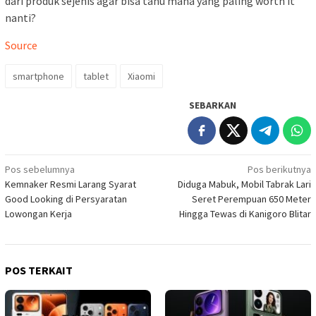
dari produk sejenis agar bisa tahu mana yang paling worth it
nanti?
Source
smartphone
tablet
Xiaomi
SEBARKAN
Navigasi
Pos sebelumnya
Pos berikutnya
Kemnaker Resmi Larang Syarat
Diduga Mabuk, Mobil Tabrak Lari
pos
Good Looking di Persyaratan
Seret Perempuan 650 Meter
Lowongan Kerja
Hingga Tewas di Kanigoro Blitar
POS TERKAIT