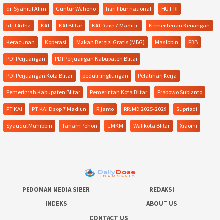
dr. Syahrul Alim
Guntur Wahono
hari libur nasional
HUT RI
Idul Adha
KAI
KAI Blitar
KAI Daop 7 Madiun
Kementerian Keuangan
Keracunan
Koperasi
Makan Bergizi Gratis (MBG)
Mas Ibbin
PBB
PDI Perjuangan
PDI Perjuangan Kabupaten Blitar
PDI Perjuangan Kota Blitar
peduli lingkungan
Pelatihan Kerja
Pemerintah Kabupaten Blitar
Pemerintah Kota Blitar
Prabowo Subianto
PT KAI
PT KAI Daop 7 Madiun
Rijanto
RPJMD 2025-2029
Supriadi
Syauqul Muhibbin
Tanam Pohon
UMKM
Walikota Blitar
Xiaomi
PEDOMAN MEDIA SIBER
REDAKSI
INDEKS
ABOUT US
CONTACT US