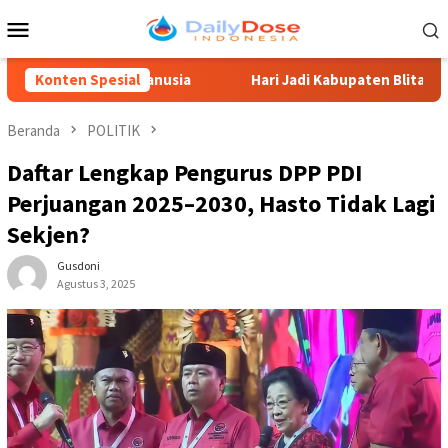
Loncat
Menu
ke
Mobile
konten
ya Manusia
Konten Spesial
Hari Jadi Kabupaten Blitar 702, Ketua DPRD 
Beranda
POLITIK
Daftar Lengkap Pengurus DPP PDI
Perjuangan 2025–2030, Hasto Tidak Lagi
Sekjen?
Gusdoni
Agustus 3, 2025