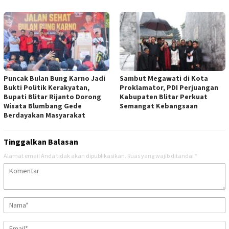
Puncak Bulan Bung Karno Jadi
Sambut Megawati di Kota
Bukti Politik Kerakyatan,
Proklamator, PDI Perjuangan
Bupati Blitar Rijanto Dorong
Kabupaten Blitar Perkuat
Wisata Blumbang Gede
Semangat Kebangsaan
Berdayakan Masyarakat
Tinggalkan Balasan
Alamat email Anda tidak akan dipublikasikan.
Ruas yang wajib ditandai
*