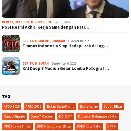
BERITA
,
HEADLINE
,
HIBURAN
Oktober 16, 2025
PSSI Resmi Akhiri Kerja Sama dengan Patr…
BERITA
,
HEADLINE
,
HIBURAN
Oktober 10, 2025
Timnas Indonesia Siap Hadapi Irak di Lag…
BERITA
,
HIBURAN
September 6, 2025
KAI Daop 7 Madiun Gelar Lomba Fotografi …
TAG
APBD 2025
APBD 2026
Bulan Bung Karno
Bung Karno
Bupati Blitar
Bupati Rijanto
Daop 7 Madiun
DBHCHT
Disnaker Kabupaten Blitar
DPRD Jawa Timur
DPRD Kabupaten Blitar
DPRD Kota Blitar
DPR RI