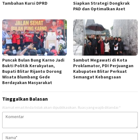
Tambahan Kursi DPRD
Siapkan Strategi Dongkrak
PAD dan Optimalkan Aset
Puncak Bulan Bung Karno Jadi
Sambut Megawati di Kota
Bukti Politik Kerakyatan,
Proklamator, PDI Perjuangan
Bupati Blitar Rijanto Dorong
Kabupaten Blitar Perkuat
Wisata Blumbang Gede
Semangat Kebangsaan
Berdayakan Masyarakat
Tinggalkan Balasan
Alamat email Anda tidak akan dipublikasikan.
Ruas yang wajib ditandai
*