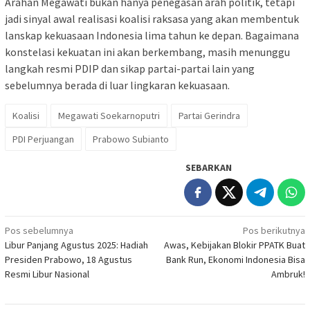
Arahan Megawati bukan hanya penegasan arah politik, tetapi
jadi sinyal awal realisasi koalisi raksasa yang akan membentuk
lanskap kekuasaan Indonesia lima tahun ke depan. Bagaimana
konstelasi kekuatan ini akan berkembang, masih menunggu
langkah resmi PDIP dan sikap partai-partai lain yang
sebelumnya berada di luar lingkaran kekuasaan.
Koalisi
Megawati Soekarnoputri
Partai Gerindra
PDI Perjuangan
Prabowo Subianto
SEBARKAN
Navigasi
Pos sebelumnya
Pos berikutnya
Libur Panjang Agustus 2025: Hadiah
Awas, Kebijakan Blokir PPATK Buat
pos
Presiden Prabowo, 18 Agustus
Bank Run, Ekonomi Indonesia Bisa
Resmi Libur Nasional
Ambruk!