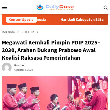
Loncat
Menu
ke
Mobile
konten
ya Manusia
Konten Spesial
Hari Jadi Kabupaten Blitar 702, Ketua DPRD 
Beranda
POLITIK
Megawati Kembali Pimpin PDIP 2025–
2030, Arahan Dukung Prabowo Awal
Koalisi Raksasa Pemerintahan
Gusdoni
Agustus 2, 2025