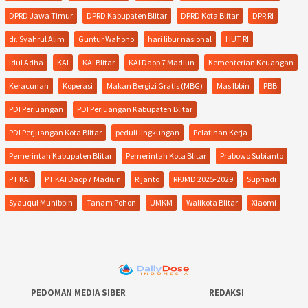
DPRD Jawa Timur
DPRD Kabupaten Blitar
DPRD Kota Blitar
DPR RI
dr. Syahrul Alim
Guntur Wahono
hari libur nasional
HUT RI
Idul Adha
KAI
KAI Blitar
KAI Daop 7 Madiun
Kementerian Keuangan
Keracunan
Koperasi
Makan Bergizi Gratis (MBG)
Mas Ibbin
PBB
PDI Perjuangan
PDI Perjuangan Kabupaten Blitar
PDI Perjuangan Kota Blitar
peduli lingkungan
Pelatihan Kerja
Pemerintah Kabupaten Blitar
Pemerintah Kota Blitar
Prabowo Subianto
PT KAI
PT KAI Daop 7 Madiun
Rijanto
RPJMD 2025-2029
Supriadi
Syauqul Muhibbin
Tanam Pohon
UMKM
Walikota Blitar
Xiaomi
PEDOMAN MEDIA SIBER
REDAKSI