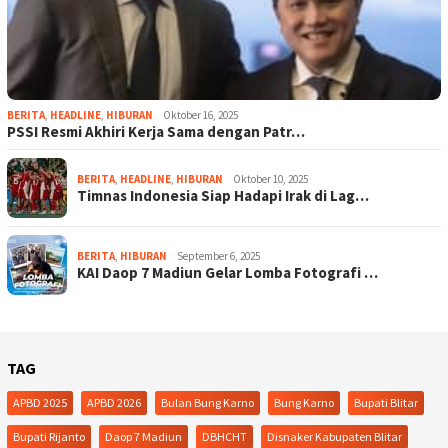
BERITA
,
HEADLINE
,
HIBURAN
Oktober 16, 2025
PSSI Resmi Akhiri Kerja Sama dengan Patr…
BERITA
,
HEADLINE
,
HIBURAN
Oktober 10, 2025
Timnas Indonesia Siap Hadapi Irak di Lag…
BERITA
,
HIBURAN
September 6, 2025
KAI Daop 7 Madiun Gelar Lomba Fotografi …
TAG
APBD 2025
APBD 2026
Bulan Bung Karno
Bung Karno
Bupati Blitar
Bupati Rijanto
Daop 7 Madiun
DBHCHT
Disnaker Kabupaten Blitar