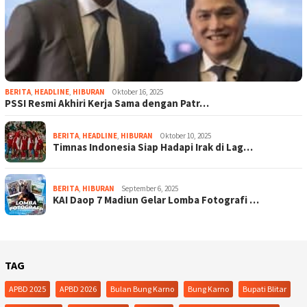
BERITA
,
HEADLINE
,
HIBURAN
Oktober 16, 2025
PSSI Resmi Akhiri Kerja Sama dengan Patr…
BERITA
,
HEADLINE
,
HIBURAN
Oktober 10, 2025
Timnas Indonesia Siap Hadapi Irak di Lag…
BERITA
,
HIBURAN
September 6, 2025
KAI Daop 7 Madiun Gelar Lomba Fotografi …
TAG
APBD 2025
APBD 2026
Bulan Bung Karno
Bung Karno
Bupati Blitar