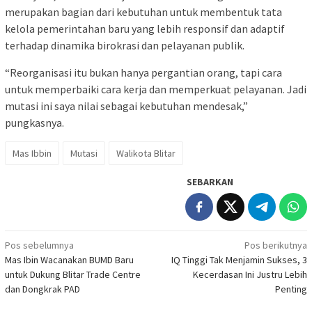
merupakan bagian dari kebutuhan untuk membentuk tata
kelola pemerintahan baru yang lebih responsif dan adaptif
terhadap dinamika birokrasi dan pelayanan publik.
“Reorganisasi itu bukan hanya pergantian orang, tapi cara
untuk memperbaiki cara kerja dan memperkuat pelayanan. Jadi
mutasi ini saya nilai sebagai kebutuhan mendesak,”
pungkasnya.
Mas Ibbin
Mutasi
Walikota Blitar
SEBARKAN
Navigasi
Pos sebelumnya
Pos berikutnya
Mas Ibin Wacanakan BUMD Baru
IQ Tinggi Tak Menjamin Sukses, 3
pos
untuk Dukung Blitar Trade Centre
Kecerdasan Ini Justru Lebih
dan Dongkrak PAD
Penting