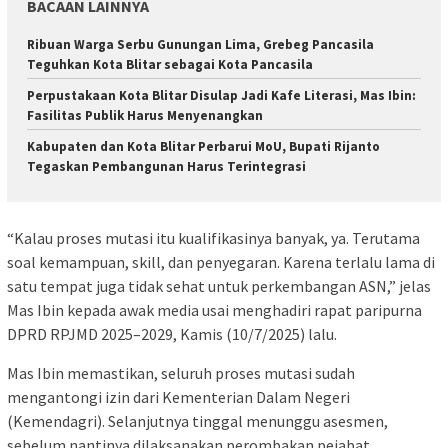
BACAAN LAINNYA
Ribuan Warga Serbu Gunungan Lima, Grebeg Pancasila
Teguhkan Kota Blitar sebagai Kota Pancasila
Perpustakaan Kota Blitar Disulap Jadi Kafe Literasi, Mas Ibin:
Fasilitas Publik Harus Menyenangkan
Kabupaten dan Kota Blitar Perbarui MoU, Bupati Rijanto
Tegaskan Pembangunan Harus Terintegrasi
“Kalau proses mutasi itu kualifikasinya banyak, ya. Terutama
soal kemampuan, skill, dan penyegaran. Karena terlalu lama di
satu tempat juga tidak sehat untuk perkembangan ASN,” jelas
Mas Ibin kepada awak media usai menghadiri rapat paripurna
DPRD RPJMD 2025–2029, Kamis (10/7/2025) lalu.
Mas Ibin memastikan, seluruh proses mutasi sudah
mengantongi izin dari Kementerian Dalam Negeri
(Kemendagri). Selanjutnya tinggal menunggu asesmen,
sebelum nantinya dilaksanakan perombakan pejabat