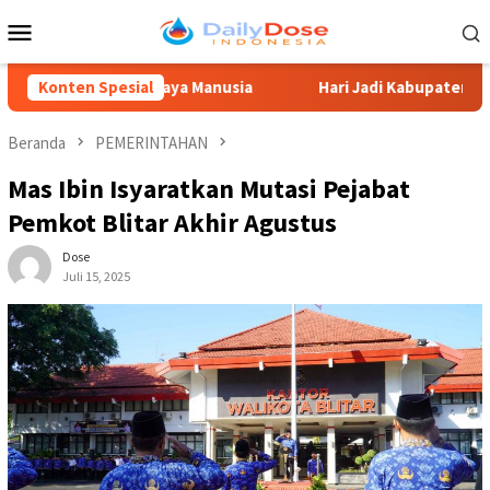
Loncat
Menu
ke
Mobile
konten
n Sumber Daya Manusia
Konten Spesial
Hari Jadi Kabupaten Blitar 702, 
Beranda
PEMERINTAHAN
Mas Ibin Isyaratkan Mutasi Pejabat
Pemkot Blitar Akhir Agustus
Dose
Juli 15, 2025