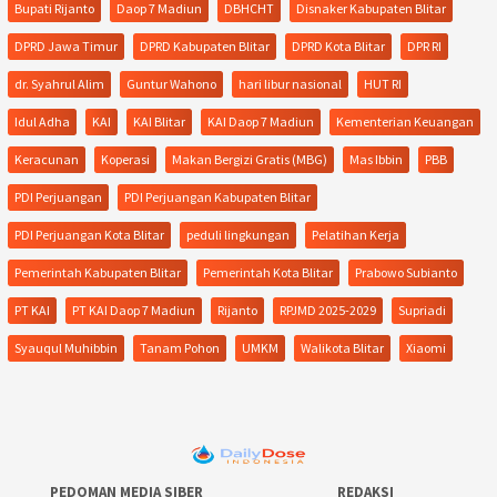
Bupati Rijanto
Daop 7 Madiun
DBHCHT
Disnaker Kabupaten Blitar
DPRD Jawa Timur
DPRD Kabupaten Blitar
DPRD Kota Blitar
DPR RI
dr. Syahrul Alim
Guntur Wahono
hari libur nasional
HUT RI
Idul Adha
KAI
KAI Blitar
KAI Daop 7 Madiun
Kementerian Keuangan
Keracunan
Koperasi
Makan Bergizi Gratis (MBG)
Mas Ibbin
PBB
PDI Perjuangan
PDI Perjuangan Kabupaten Blitar
PDI Perjuangan Kota Blitar
peduli lingkungan
Pelatihan Kerja
Pemerintah Kabupaten Blitar
Pemerintah Kota Blitar
Prabowo Subianto
PT KAI
PT KAI Daop 7 Madiun
Rijanto
RPJMD 2025-2029
Supriadi
Syauqul Muhibbin
Tanam Pohon
UMKM
Walikota Blitar
Xiaomi
PEDOMAN MEDIA SIBER
REDAKSI