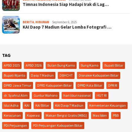
Timnas Indonesia Siap Hadapi Irak di Lag…
BERITA
,
HIBURAN
September 6, 2025
KAI Daop 7 Madiun Gelar Lomba Fotografi …
TAG
APBD 2025
APBD 2026
Bulan Bung Karno
Bung Karno
Bupati Blitar
Bupati Rijanto
Daop 7 Madiun
DBHCHT
Disnaker Kabupaten Blitar
DPRD Jawa Timur
DPRD Kabupaten Blitar
DPRD Kota Blitar
DPR RI
dr. Syahrul Alim
Guntur Wahono
hari libur nasional
HUT RI
Idul Adha
KAI
KAI Blitar
KAI Daop 7 Madiun
Kementerian Keuangan
Keracunan
Koperasi
Makan Bergizi Gratis (MBG)
Mas Ibbin
PBB
PDI Perjuangan
PDI Perjuangan Kabupaten Blitar