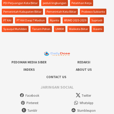
PDI Perjuangan Kota Blitar
peduli lingkungan
Pelatihan Kerja
Pemerintah Kabupaten Blitar
Pemerintah Kota Blitar
Prabowo Subianto
PT KAI
PT KAI Daop 7 Madiun
Rijanto
RPJMD 2025-2029
Supriadi
Syauqul Muhibbin
Tanam Pohon
UMKM
Walikota Blitar
Xiaomi
PEDOMAN MEDIA SIBER
REDAKSI
INDEKS
ABOUT US
CONTACT US
JARINGAN SOCIAL
Facebook
Twitter
Pinterest
WhatsApp
Tumblr
Stumbleupon