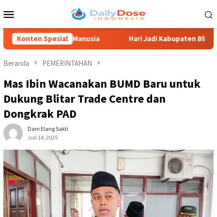
Loncat
Menu
ke
Mobile
konten
 Daya Manusia
Konten Spesial
Hari Jadi Kabupaten Blitar 702, Ketua DP
Beranda
PEMERINTAHAN
Mas Ibin Wacanakan BUMD Baru untuk
Dukung Blitar Trade Centre dan
Dongkrak PAD
Dani Elang Sakti
Juli 14, 2025