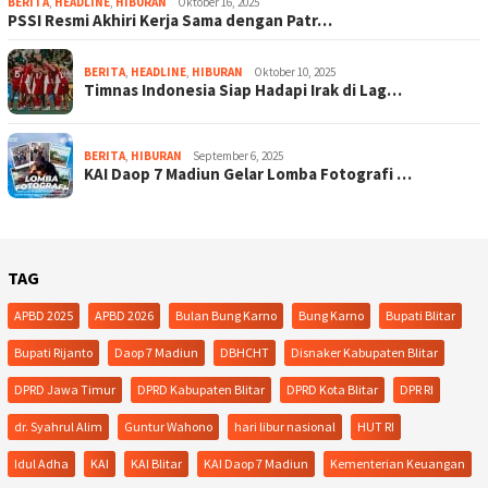
BERITA
,
HEADLINE
,
HIBURAN
Oktober 16, 2025
PSSI Resmi Akhiri Kerja Sama dengan Patr…
BERITA
,
HEADLINE
,
HIBURAN
Oktober 10, 2025
Timnas Indonesia Siap Hadapi Irak di Lag…
BERITA
,
HIBURAN
September 6, 2025
KAI Daop 7 Madiun Gelar Lomba Fotografi …
TAG
APBD 2025
APBD 2026
Bulan Bung Karno
Bung Karno
Bupati Blitar
Bupati Rijanto
Daop 7 Madiun
DBHCHT
Disnaker Kabupaten Blitar
DPRD Jawa Timur
DPRD Kabupaten Blitar
DPRD Kota Blitar
DPR RI
dr. Syahrul Alim
Guntur Wahono
hari libur nasional
HUT RI
Idul Adha
KAI
KAI Blitar
KAI Daop 7 Madiun
Kementerian Keuangan