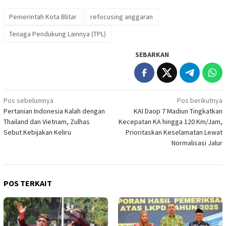
Pemerintah Kota Blitar
refocusing anggaran
Tenaga Pendukung Lainnya (TPL)
SEBARKAN
Navigasi
Pos sebelumnya
Pos berikutnya
Pertanian Indonesia Kalah dengan
KAI Daop 7 Madiun Tingkatkan
pos
Thailand dan Vietnam, Zulhas
Kecepatan KA hingga 120 Km/Jam,
Sebut Kebijakan Keliru
Prioritaskan Keselamatan Lewat
Normalisasi Jalur
POS TERKAIT