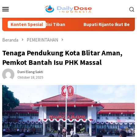
Loncat
Menu
ke
Mobile
konten
Tradisi Tiban
Konten Spesial
Bupati Rijanto Ikut Beraksi di Arena Tiban, 
Beranda
PEMERINTAHAN
Tenaga Pendukung Kota Blitar Aman,
Pemkot Bantah Isu PHK Massal
Dani Elang Sakti
Oktober 18, 2025