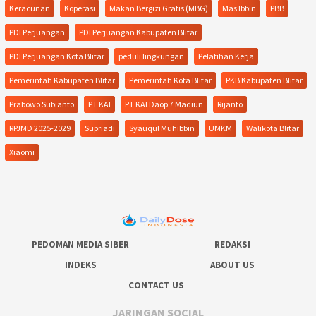
Keracunan
Koperasi
Makan Bergizi Gratis (MBG)
Mas Ibbin
PBB
PDI Perjuangan
PDI Perjuangan Kabupaten Blitar
PDI Perjuangan Kota Blitar
peduli lingkungan
Pelatihan Kerja
Pemerintah Kabupaten Blitar
Pemerintah Kota Blitar
PKB Kabupaten Blitar
Prabowo Subianto
PT KAI
PT KAI Daop 7 Madiun
Rijanto
RPJMD 2025-2029
Supriadi
Syauqul Muhibbin
UMKM
Walikota Blitar
Xiaomi
PEDOMAN MEDIA SIBER
REDAKSI
INDEKS
ABOUT US
CONTACT US
JARINGAN SOCIAL