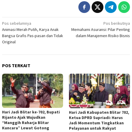
Navigasi
Pos sebelumnya
Pos berikutnya
Animasi Merah Putih, Karya Anak
Memahami Asuransi: Pilar Penting
pos
Bangsa Grafis Pas-pasan dan Tidak
dalam Manajemen Risiko Bisnis
Original
POS TERKAIT
Hari Jadi Blitar ke-702, Bupati
Hari Jadi Kabupaten Blitar 702,
Rijanto Ajak Wujudkan
Ketua DPRD Supriadi: Harus
“Manggih Raharja Blitar
Jadi Momentum Tingkatkan
Kuncara” Lewat Gotong
Pelayanan untuk Rakyat