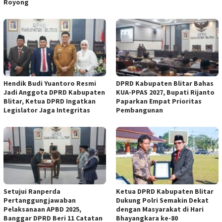
Royong
Hendik Budi Yuantoro Resmi
DPRD Kabupaten Blitar Bahas
Jadi Anggota DPRD Kabupaten
KUA-PPAS 2027, Bupati Rijanto
Blitar, Ketua DPRD Ingatkan
Paparkan Empat Prioritas
Legislator Jaga Integritas
Pembangunan
Setujui Ranperda
Ketua DPRD Kabupaten Blitar
Pertanggungjawaban
Dukung Polri Semakin Dekat
Pelaksanaan APBD 2025,
dengan Masyarakat di Hari
Banggar DPRD Beri 11 Catatan
Bhayangkara ke-80