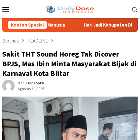
Loncat
Menu
ke
Mobile
konten
ber Daya Manusia
Konten Spesial
Hari Jadi Kabupaten Blitar 702, Ketua
Beranda
HEADLINE
Sakit THT Sound Horeg Tak Dicover
BPJS, Mas Ibin Minta Masyarakat Bijak di
Karnaval Kota Blitar
Dani Elang Sakti
Agustus 11, 2025