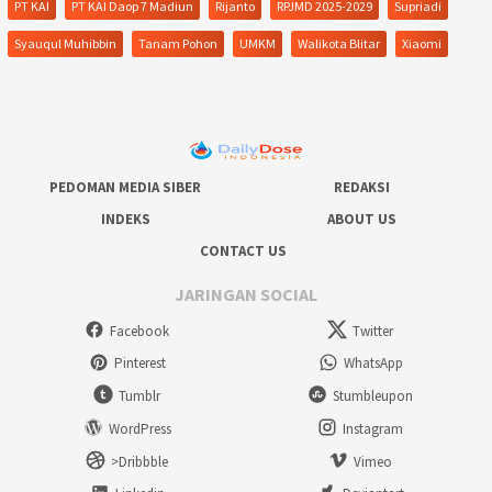
PT KAI
PT KAI Daop 7 Madiun
Rijanto
RPJMD 2025-2029
Supriadi
Syauqul Muhibbin
Tanam Pohon
UMKM
Walikota Blitar
Xiaomi
PEDOMAN MEDIA SIBER
REDAKSI
INDEKS
ABOUT US
CONTACT US
JARINGAN SOCIAL
Facebook
Twitter
Pinterest
WhatsApp
Tumblr
Stumbleupon
WordPress
Instagram
>Dribbble
Vimeo