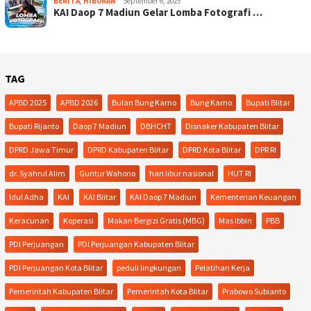
BERITA
,
HIBURAN
September 6, 2025
KAI Daop 7 Madiun Gelar Lomba Fotografi …
TAG
APBD 2025
APBD 2026
Bulan Bung Karno
Bung Karno
Bupati Blitar
Bupati Rijanto
Daop 7 Madiun
DBHCHT
Disnaker Kabupaten Blitar
DPRD Jawa Timur
DPRD Kabupaten Blitar
DPRD Kota Blitar
DPR RI
dr. Syahrul Alim
Guntur Wahono
hari libur nasional
HUT RI
Idul Adha
KAI
KAI Blitar
KAI Daop 7 Madiun
Kementerian Keuangan
Keracunan
Koperasi
Makan Bergizi Gratis (MBG)
Mas Ibbin
PBB
PDI Perjuangan
PDI Perjuangan Kabupaten Blitar
PDI Perjuangan Kota Blitar
peduli lingkungan
Pelatihan Kerja
Pemerintah Kabupaten Blitar
Pemerintah Kota Blitar
Prabowo Subianto