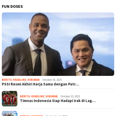
FUN DOSES
BERITA
,
HEADLINE
,
HIBURAN
Oktober 16, 2025
PSSI Resmi Akhiri Kerja Sama dengan Patr…
BERITA
,
HEADLINE
,
HIBURAN
Oktober 10, 2025
Timnas Indonesia Siap Hadapi Irak di Lag…