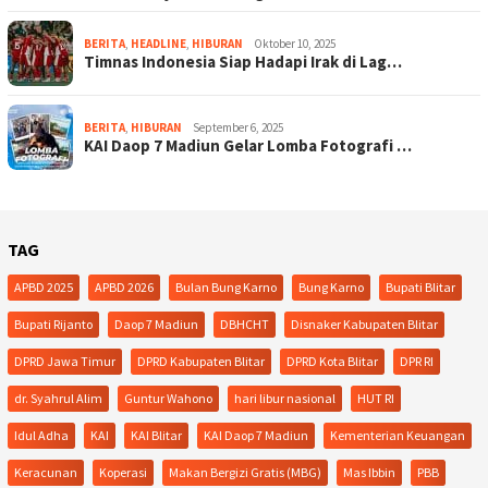
BERITA
,
HEADLINE
,
HIBURAN
Oktober 10, 2025
Timnas Indonesia Siap Hadapi Irak di Lag…
BERITA
,
HIBURAN
September 6, 2025
KAI Daop 7 Madiun Gelar Lomba Fotografi …
TAG
APBD 2025
APBD 2026
Bulan Bung Karno
Bung Karno
Bupati Blitar
Bupati Rijanto
Daop 7 Madiun
DBHCHT
Disnaker Kabupaten Blitar
DPRD Jawa Timur
DPRD Kabupaten Blitar
DPRD Kota Blitar
DPR RI
dr. Syahrul Alim
Guntur Wahono
hari libur nasional
HUT RI
Idul Adha
KAI
KAI Blitar
KAI Daop 7 Madiun
Kementerian Keuangan
Keracunan
Koperasi
Makan Bergizi Gratis (MBG)
Mas Ibbin
PBB