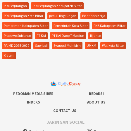
PDI Perjuangan
PDI Perjuangan Kabupaten Blitar
PDI Perjuangan Kota Blitar
peduli lingkungan
Pelatihan Kerja
Pemerintah Kabupaten Blitar
Pemerintah Kota Blitar
PKB Kabupaten Blitar
Prabowo Subianto
PT KAI
PT KAI Daop 7 Madiun
Rijanto
RPJMD 2025-2029
Supriadi
Syauqul Muhibbin
UMKM
Walikota Blitar
Xiaomi
PEDOMAN MEDIA SIBER
REDAKSI
INDEKS
ABOUT US
CONTACT US
JARINGAN SOCIAL