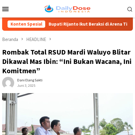
Loncat
Menu
ke
Mobile
konten
Konten Spesial
Bupati Rijanto Ikut Beraksi di Arena Tiban, Ikut Rasakan Pe
Beranda
HEADLINE
Rombak Total RSUD Mardi Waluyo Blitar
Dikawal Mas Ibin: “Ini Bukan Wacana, Ini
Komitmen”
Dani Elang Sakti
Juni 3, 2025