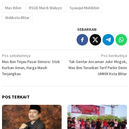
Mas Ibbin
RSUD Mardi Waluyo
Syauqul Muhibbin
Walikota Blitar
SEBARKAN
Navigasi
Pos sebelumnya
Pos berikutnya
Mas Ibin Tinjau Pasar Dimoro: Stok
Tak Gentar Ancaman Jukir Mogok,
pos
Kurban Aman, Harga Masih
Mas Ibin Turunkan Tarif Parkir Demi
Terjangkau
UMKM Kota Blitar
POS TERKAIT