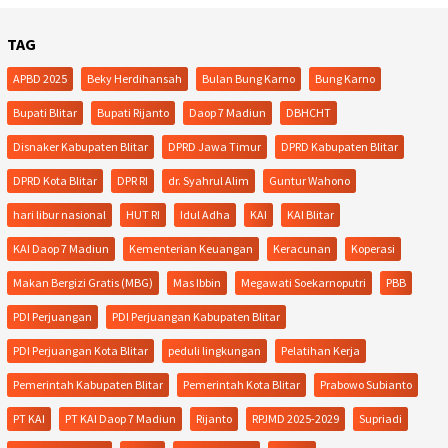
TAG
APBD 2025
Beky Herdihansah
Bulan Bung Karno
Bung Karno
Bupati Blitar
Bupati Rijanto
Daop 7 Madiun
DBHCHT
Disnaker Kabupaten Blitar
DPRD Jawa Timur
DPRD Kabupaten Blitar
DPRD Kota Blitar
DPR RI
dr. Syahrul Alim
Guntur Wahono
hari libur nasional
HUT RI
Idul Adha
KAI
KAI Blitar
KAI Daop 7 Madiun
Kementerian Keuangan
Keracunan
Koperasi
Makan Bergizi Gratis (MBG)
Mas Ibbin
Megawati Soekarnoputri
PBB
PDI Perjuangan
PDI Perjuangan Kabupaten Blitar
PDI Perjuangan Kota Blitar
peduli lingkungan
Pelatihan Kerja
Pemerintah Kabupaten Blitar
Pemerintah Kota Blitar
Prabowo Subianto
PT KAI
PT KAI Daop 7 Madiun
Rijanto
RPJMD 2025-2029
Supriadi