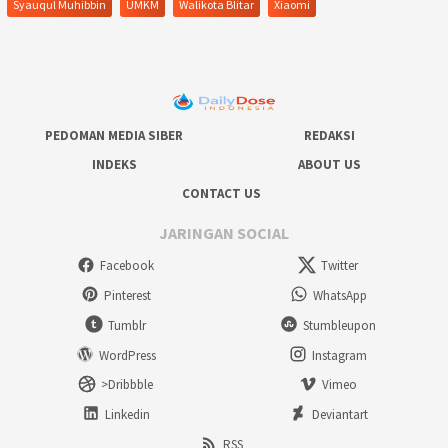
Syauqul Muhibbin
UMKM
Walikota Blitar
Xiaomi
PEDOMAN MEDIA SIBER
REDAKSI
INDEKS
ABOUT US
CONTACT US
JARINGAN SOCIAL
Facebook
Twitter
Pinterest
WhatsApp
Tumblr
Stumbleupon
WordPress
Instagram
>Dribbble
Vimeo
Linkedin
Deviantart
RSS