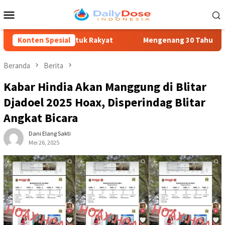
Loncat
Menu
ke
Mobile
konten
ayanan untuk Rakyat
Konten Spesial
Mengenang 30 Tahun Tragedi Kudatuli
Beranda
Berita
Kabar Hindia Akan Manggung di Blitar
Djadoel 2025 Hoax, Disperindag Blitar
Angkat Bicara
Dani Elang Sakti
Mei 26, 2025