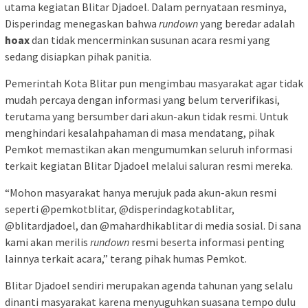
utama kegiatan Blitar Djadoel. Dalam pernyataan resminya,
Disperindag menegaskan bahwa
rundown
yang beredar adalah
hoa
x
dan tidak mencerminkan susunan acara resmi yang
sedang disiapkan pihak panitia.
Pemerintah Kota Blitar pun mengimbau masyarakat agar tidak
mudah percaya dengan informasi yang belum terverifikasi,
terutama yang bersumber dari akun-akun tidak resmi. Untuk
menghindari kesalahpahaman di masa mendatang, pihak
Pemkot memastikan akan mengumumkan seluruh informasi
terkait kegiatan Blitar Djadoel melalui saluran resmi mereka.
“Mohon masyarakat hanya merujuk pada akun-akun resmi
seperti @pemkotblitar, @disperindagkotablitar,
@blitardjadoel, dan @mahardhikablitar di media sosial. Di sana
kami akan merilis
rundown
resmi beserta informasi penting
lainnya terkait acara,” terang pihak humas Pemkot.
Blitar Djadoel sendiri merupakan agenda tahunan yang selalu
dinanti masyarakat karena menyuguhkan suasana tempo dulu