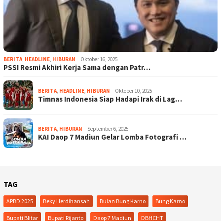
BERITA
,
HEADLINE
,
HIBURAN
Oktober 16, 2025
PSSI Resmi Akhiri Kerja Sama dengan Patr…
BERITA
,
HEADLINE
,
HIBURAN
Oktober 10, 2025
Timnas Indonesia Siap Hadapi Irak di Lag…
BERITA
,
HIBURAN
September 6, 2025
KAI Daop 7 Madiun Gelar Lomba Fotografi …
TAG
APBD 2025
Beky Herdihansah
Bulan Bung Karno
Bung Karno
Bupati Blitar
Bupati Rijanto
Daop 7 Madiun
DBHCHT