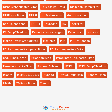
Disnaker Kabupaten Blitar
DPRD Jawa Timur
DPRD Kabupaten Blitar
DPRD Kota Blitar
DPR RI
dr. Syahrul Alim
Guntur Wahono
hari libur nasional
HUT RI
Idul Adha
KAI
KAI Blitar
KAI Daop 7 Madiun
Kementerian Keuangan
Keracunan
Koperasi
Makan Bergizi Gratis (MBG)
Mas Ibbin
PBB
PDI Perjuangan
PDI Perjuangan Kabupaten Blitar
PDI Perjuangan Kota Blitar
peduli lingkungan
Pelatihan Kerja
Pemerintah Kabupaten Blitar
Pemerintah Kota Blitar
Prabowo Subianto
PT KAI
PT KAI Daop 7 Madiun
Rijanto
RPJMD 2025-2029
Supriadi
Syauqul Muhibbin
Tanam Pohon
UMKM
Walikota Blitar
Xiaomi