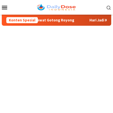
Loncat
Menu
ke
Mobile
konten
 Blitar Kuncara” Lewat Gotong Royong
Konten Spesial
Hari Jadi Kabupate