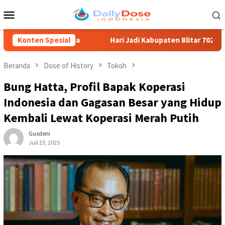
Loncat
Menu
ke
Mobile
konten
nusia
Konten Spesial
Hari Jadi Kabupaten Blitar 702, Ketua DPRD Supri
Beranda
Dose of History
Tokoh
Bung Hatta, Profil Bapak Koperasi
Indonesia dan Gagasan Besar yang Hidup
Kembali Lewat Koperasi Merah Putih
Gusdoni
Juli 23, 2025