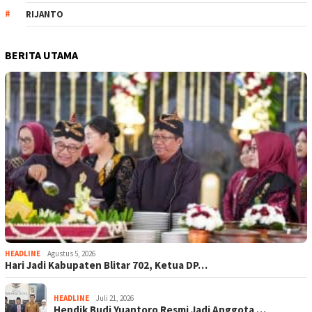
RIJANTO
BERITA UTAMA
HEADLINE
Agustus 5, 2026
Hari Jadi Kabupaten Blitar 702, Ketua DP…
HEADLINE
Juli 21, 2026
Hendik Budi Yuantoro Resmi Jadi Anggota …