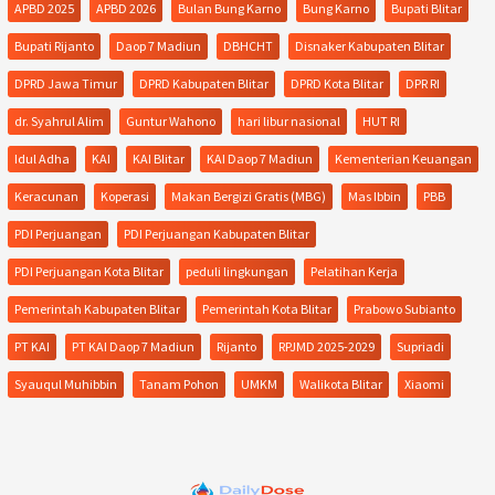
APBD 2025
APBD 2026
Bulan Bung Karno
Bung Karno
Bupati Blitar
Bupati Rijanto
Daop 7 Madiun
DBHCHT
Disnaker Kabupaten Blitar
DPRD Jawa Timur
DPRD Kabupaten Blitar
DPRD Kota Blitar
DPR RI
dr. Syahrul Alim
Guntur Wahono
hari libur nasional
HUT RI
Idul Adha
KAI
KAI Blitar
KAI Daop 7 Madiun
Kementerian Keuangan
Keracunan
Koperasi
Makan Bergizi Gratis (MBG)
Mas Ibbin
PBB
PDI Perjuangan
PDI Perjuangan Kabupaten Blitar
PDI Perjuangan Kota Blitar
peduli lingkungan
Pelatihan Kerja
Pemerintah Kabupaten Blitar
Pemerintah Kota Blitar
Prabowo Subianto
PT KAI
PT KAI Daop 7 Madiun
Rijanto
RPJMD 2025-2029
Supriadi
Syauqul Muhibbin
Tanam Pohon
UMKM
Walikota Blitar
Xiaomi