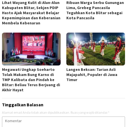
Lihat Wayang Kulit di Alun-Alun
Ribuan Warga Serbu Gunungan
Kabupaten Blitar, Sekjen PDIP
Lima, Grebeg Pancasila
Hasto Ajak Masyarakat Belajar
Teguhkan Kota Blitar sebagai
Kepemimpinan dan Keberanian
Kota Pancasila
Membela Kebenaran
Megawati Ungkap Soeharto
Langen Beksan: Tarian Asli
Tolak Makam Bung Karno di
Majapahit, Populer di Jawa
TMP Kalibata dan Pindah ke
Timur
Blitar: Beliau Terus Berjuang di
Akhir Hayat
Tinggalkan Balasan
Alamat email Anda tidak akan dipublikasikan.
Ruas yang wajib ditandai
*