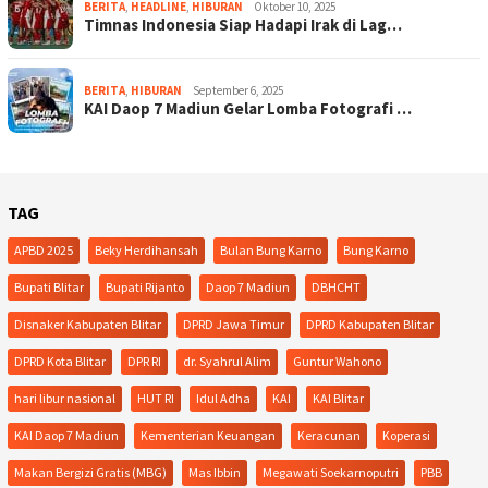
BERITA
,
HEADLINE
,
HIBURAN
Oktober 10, 2025
Timnas Indonesia Siap Hadapi Irak di Lag…
BERITA
,
HIBURAN
September 6, 2025
KAI Daop 7 Madiun Gelar Lomba Fotografi …
TAG
APBD 2025
Beky Herdihansah
Bulan Bung Karno
Bung Karno
Bupati Blitar
Bupati Rijanto
Daop 7 Madiun
DBHCHT
Disnaker Kabupaten Blitar
DPRD Jawa Timur
DPRD Kabupaten Blitar
DPRD Kota Blitar
DPR RI
dr. Syahrul Alim
Guntur Wahono
hari libur nasional
HUT RI
Idul Adha
KAI
KAI Blitar
KAI Daop 7 Madiun
Kementerian Keuangan
Keracunan
Koperasi
Makan Bergizi Gratis (MBG)
Mas Ibbin
Megawati Soekarnoputri
PBB