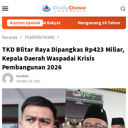
Loncat
Menu
ke
Mobile
konten
nan untuk Rakyat
Konten Spesial
Mengenang 30 Tahun Tragedi Kudatuli: S
Beranda
PEMERINTAHAN
TKD Blitar Raya Dipangkas Rp423 Miliar,
Kepala Daerah Waspadai Krisis
Pembangunan 2026
Gusdoni
Oktober 10, 2025