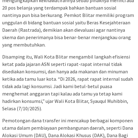
mengungkapkan kekhawatirannya sebab pihaknya merinci ada
20 pos belanja yang terdampak bahkan bantuan sosial
nantinya pun bisa berkurang. Pemkot Blitar memiliki program
unggulan di bidang bantuan sosial yaitu Beras Kesejahteraan
Daerah (Rastrada), demikian akan dievaluasi agar nantinya
skema dan penerimanya bisa benar-benar menjangkau orang
yang membutuhkan.
Disamping itu, Wali Kota Blitar mengambil langkah efisiensi
ketat pada jajaran ASN seperti rapat-rapat internal tidak
disediakan konsumsi, dan hanya ada makanan dan minuman
ketika ada tamu luar kota. “Di 2026, rapat rapat internal sudah
tidak ada lagi konsumsi. Jadi kami betul-betul puasa
menghemat anggaran tapi kalau ada tamu ya tetap kami
hadirkan konsumsi,” ujar Wali Kota Blitar, Syauqul Muhibbin,
Selasa (7/10/2025).
Pemotongan dana transfer ini mencakup berbagai komponen
utama dalam pembiayaan pembangunan daerah, seperti Dana
Alokasi Umum (DAU), Dana Alokasi Khusus (DAK), Dana Bagi