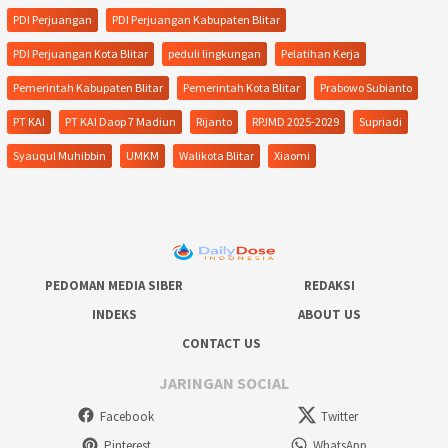
PDI Perjuangan
PDI Perjuangan Kabupaten Blitar
PDI Perjuangan Kota Blitar
peduli lingkungan
Pelatihan Kerja
Pemerintah Kabupaten Blitar
Pemerintah Kota Blitar
Prabowo Subianto
PT KAI
PT KAI Daop 7 Madiun
Rijanto
RPJMD 2025-2029
Supriadi
Syauqul Muhibbin
UMKM
Walikota Blitar
Xiaomi
PEDOMAN MEDIA SIBER
REDAKSI
INDEKS
ABOUT US
CONTACT US
JARINGAN SOCIAL
Facebook
Twitter
Pinterest
WhatsApp