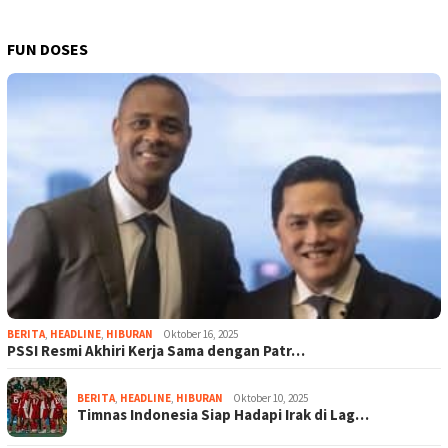
FUN DOSES
BERITA
,
HEADLINE
,
HIBURAN
Oktober 16, 2025
PSSI Resmi Akhiri Kerja Sama dengan Patr…
BERITA
,
HEADLINE
,
HIBURAN
Oktober 10, 2025
Timnas Indonesia Siap Hadapi Irak di Lag…