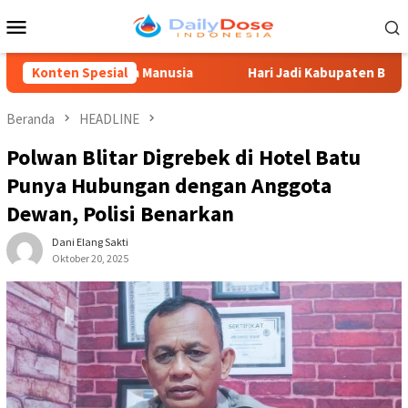
Loncat
Menu
ke
Mobile
konten
mber Daya Manusia
Konten Spesial
Hari Jadi Kabupaten Blitar 702, Ketu
Beranda
HEADLINE
Polwan Blitar Digrebek di Hotel Batu
Punya Hubungan dengan Anggota
Dewan, Polisi Benarkan
Dani Elang Sakti
Oktober 20, 2025