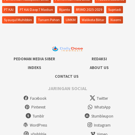
PT KAI
PT KAI Daop 7 Madiun
Rijanto
RPJMD 2025-2029
Supriadi
Syauqul Muhibbin
Tanam Pohon
UMKM
Walikota Blitar
Xiaomi
PEDOMAN MEDIA SIBER
REDAKSI
INDEKS
ABOUT US
CONTACT US
JARINGAN SOCIAL
Facebook
Twitter
Pinterest
WhatsApp
Tumblr
Stumbleupon
WordPress
Instagram
>Dribbble
Vimeo