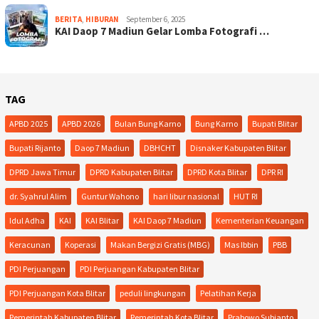
BERITA
,
HIBURAN
September 6, 2025
KAI Daop 7 Madiun Gelar Lomba Fotografi …
TAG
APBD 2025
APBD 2026
Bulan Bung Karno
Bung Karno
Bupati Blitar
Bupati Rijanto
Daop 7 Madiun
DBHCHT
Disnaker Kabupaten Blitar
DPRD Jawa Timur
DPRD Kabupaten Blitar
DPRD Kota Blitar
DPR RI
dr. Syahrul Alim
Guntur Wahono
hari libur nasional
HUT RI
Idul Adha
KAI
KAI Blitar
KAI Daop 7 Madiun
Kementerian Keuangan
Keracunan
Koperasi
Makan Bergizi Gratis (MBG)
Mas Ibbin
PBB
PDI Perjuangan
PDI Perjuangan Kabupaten Blitar
PDI Perjuangan Kota Blitar
peduli lingkungan
Pelatihan Kerja
Pemerintah Kabupaten Blitar
Pemerintah Kota Blitar
Prabowo Subianto