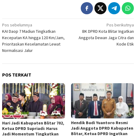
Navigasi
Pos sebelumnya
Pos berikutnya
KAI Daop 7 Madiun Tingkatkan
BK DPRD Kota Blitar Ingatkan
pos
Kecepatan KA hingga 120 Km/Jam,
Anggota Dewan Jaga Citra dan
Prioritaskan Keselamatan Lewat
Kode Etik
Normalisasi Jalur
POS TERKAIT
Hendik Budi Yuantoro Resmi
Hari Jadi Kabupaten Blitar 702,
Jadi Anggota DPRD Kabupaten
Ketua DPRD Supriadi: Harus
Blitar, Ketua DPRD Ingatkan
Jadi Momentum Tingkatkan