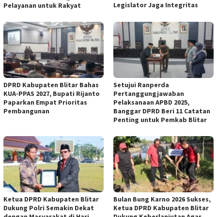
Legislator Jaga Integritas
Pelayanan untuk Rakyat
DPRD Kabupaten Blitar Bahas
Setujui Ranperda
KUA-PPAS 2027, Bupati Rijanto
Pertanggungjawaban
Paparkan Empat Prioritas
Pelaksanaan APBD 2025,
Pembangunan
Banggar DPRD Beri 11 Catatan
Penting untuk Pemkab Blitar
Ketua DPRD Kabupaten Blitar
Bulan Bung Karno 2026 Sukses,
Dukung Polri Semakin Dekat
Ketua DPRD Kabupaten Blitar
dengan Masyarakat di Hari
Dukung Keberlanjutan Agar