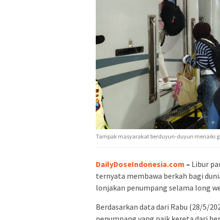
Tampak masyarakat berduyun-duyun menaiki gerbo
DailyDoseIndonesia.com
–
Libur pa
ternyata membawa berkah bagi dunia
lonjakan penumpang selama long week
Berdasarkan data dari Rabu (28/5/202
penumpang yang naik kereta dari berb