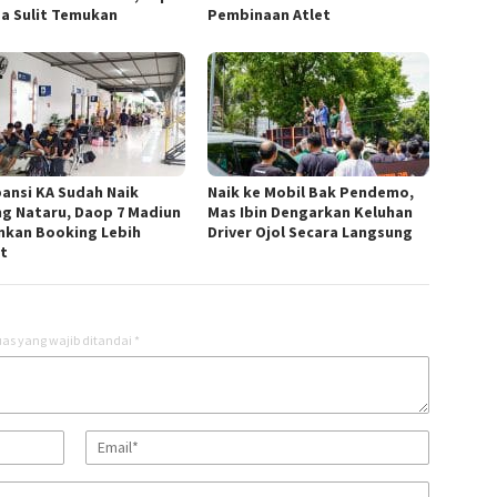
a Sulit Temukan
Pembinaan Atlet
ansi KA Sudah Naik
Naik ke Mobil Bak Pendemo,
ng Nataru, Daop 7 Madiun
Mas Ibin Dengarkan Keluhan
nkan Booking Lebih
Driver Ojol Secara Langsung
t
as yang wajib ditandai
*