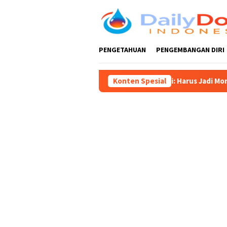
Loncat
ke
konten
PENGETAHUAN
PENGEMBANGAN DIRI
tar 702, Ketua DPRD Supriadi: Harus Jadi Momentum Tingkatkan 
Konten Spesial