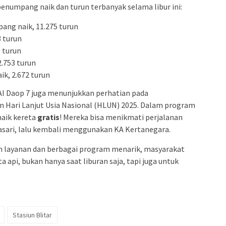
penumpang naik dan turun terbanyak selama libur ini:
pang naik, 11.275 turun
3 turun
0 turun
 2.753 turun
aik, 2.672 turun
AI Daop 7 juga menunjukkan perhatian pada
 Hari Lanjut Usia Nasional (HLUN) 2025. Dalam program
 naik kereta
gratis
! Mereka bisa menikmati perjalanan
gasari, lalu kembali menggunakan KA Kertanegara.
n layanan dan berbagai program menarik, masyarakat
api, bukan hanya saat liburan saja, tapi juga untuk
Stasiun Blitar