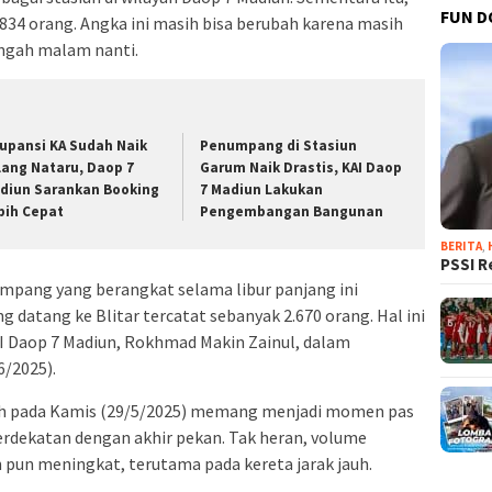
FUN D
34 orang. Angka ini masih bisa berubah karena masih
ngah malam nanti.
upansi KA Sudah Naik
Penumpang di Stasiun
lang Nataru, Daop 7
Garum Naik Drastis, KAI Daop
diun Sarankan Booking
7 Madiun Lakukan
bih Cepat
Pengembangan Bangunan
BERITA
,
PSSI R
numpang yang berangkat selama libur panjang ini
 datang ke Blitar tercatat sebanyak 2.670 orang. Hal ini
 Daop 7 Madiun, Rokhmad Makin Zainul, dalam
6/2025).
tuh pada Kamis (29/5/2025) memang menjadi momen pas
erdekatan dengan akhir pekan. Tak heran, volume
pun meningkat, terutama pada kereta jarak jauh.