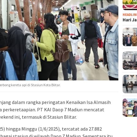
HEADLIN
Hari J
ng kereta api di Stasiun Kota Blitar.
njang dalam rangka peringatan Kenaikan Isa Almasih
 perkeretaapian. PT KAI Daop 7 Madiun mencatat
end ini, termasuk di Stasiun Blitar.
5) hingga Minggu (1/6/2025), tercatat ada 27.882
agai stasiun di wilayah Daop 7 Madiun. Sementara itu,