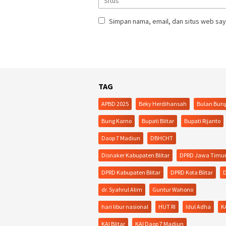
Simpan nama, email, dan situs web say
TAG
APBD 2025
Beky Herdihansah
Bulan Bun
Bung Karno
Bupati Blitar
Bupati Rijanto
Daop 7 Madiun
DBHCHT
Disnaker Kabupaten Blitar
DPRD Jawa Timu
DPRD Kabupaten Blitar
DPRD Kota Blitar
D
dr. Syahrul Alim
Guntur Wahono
hari libur nasional
HUT RI
Idul Adha
K
KAI Blitar
KAI Daop 7 Madiun