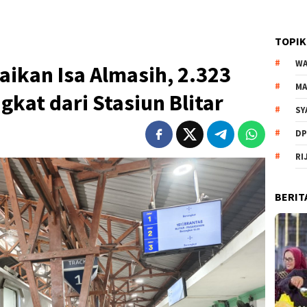
TOPIK
WA
aikan Isa Almasih, 2.323
MA
at dari Stasiun Blitar
SY
DP
RI
BERIT