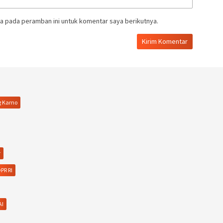
a pada peramban ini untuk komentar saya berikutnya.
g Karno
r
PR RI
AI