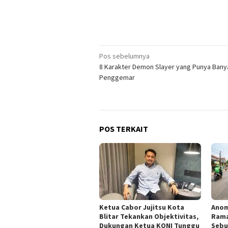
Navigasi
Pos sebelumnya
8 Karakter Demon Slayer yang Punya Bany
pos
Penggemar
POS TERKAIT
Ketua Cabor Jujitsu Kota
Anom
Blitar Tekankan Objektivitas,
Rama
Dukungan Ketua KONI Tunggu
Sebut