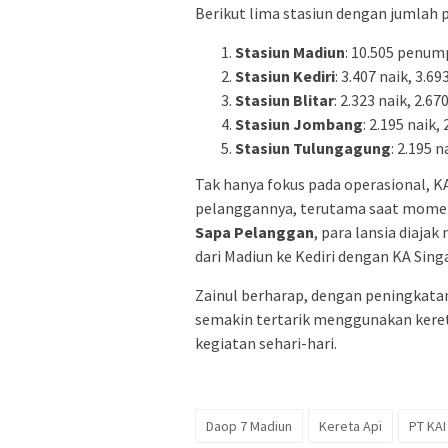
Berikut lima stasiun dengan jumlah 
Stasiun Madiun
: 10.505 penum
Stasiun Kediri
: 3.407 naik, 3.69
Stasiun Blitar
: 2.323 naik, 2.67
Stasiun Jombang
: 2.195 naik,
Stasiun Tulungagung
: 2.195 n
Tak hanya fokus pada operasional, K
pelanggannya, terutama saat momen
Sapa Pelanggan
, para lansia diajak
dari Madiun ke Kediri dengan KA Sin
Zainul berharap, dengan peningkata
semakin tertarik menggunakan kereta 
kegiatan sehari-hari.
Daop 7 Madiun
Kereta Api
PT KAI