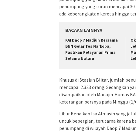
penumpang yang turun mencapai 30.8
ada keberangkatan kereta hingga te
BACAAN LAINNYA
KAI Daop 7 Madiun Bersama
Ok
BNN Gelar Tes Narkoba,
Je
Pastikan Pelayanan Prima
Ma
Selama Nataru
Le
Khusus di Stasiun Blitar, jumlah pe
mencapai 2.323 orang. Sedangkan yang
disampaikan oleh Manajer Humas KAI
keterangan persnya pada Minggu (1/
Libur Kenaikan Isa Almasih yang ja
untuk bepergian, terutama karena b
penumpang di wilayah Daop 7 Madiun 