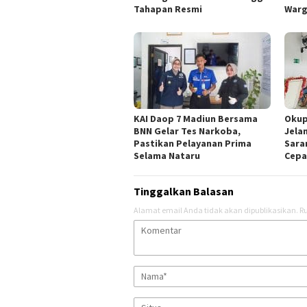
Tahapan Resmi
Warg
KAI Daop 7 Madiun Bersama
Okup
BNN Gelar Tes Narkoba,
Jela
Pastikan Pelayanan Prima
Sara
Selama Nataru
Cepa
Tinggalkan Balasan
Alamat email Anda tidak akan dipublikasikan.
Ru