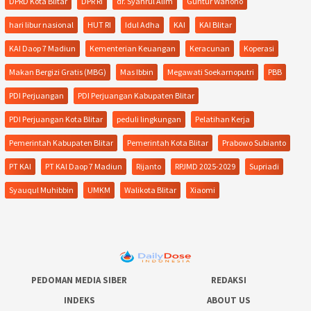
DPRD Kota Blitar
DPR RI
dr. Syahrul Alim
Guntur Wahono
hari libur nasional
HUT RI
Idul Adha
KAI
KAI Blitar
KAI Daop 7 Madiun
Kementerian Keuangan
Keracunan
Koperasi
Makan Bergizi Gratis (MBG)
Mas Ibbin
Megawati Soekarnoputri
PBB
PDI Perjuangan
PDI Perjuangan Kabupaten Blitar
PDI Perjuangan Kota Blitar
peduli lingkungan
Pelatihan Kerja
Pemerintah Kabupaten Blitar
Pemerintah Kota Blitar
Prabowo Subianto
PT KAI
PT KAI Daop 7 Madiun
Rijanto
RPJMD 2025-2029
Supriadi
Syauqul Muhibbin
UMKM
Walikota Blitar
Xiaomi
PEDOMAN MEDIA SIBER
REDAKSI
INDEKS
ABOUT US