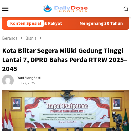
Loncat
Menu
ke
Mobile
konten
nan untuk Rakyat
Konten Spesial
Mengenang 30 Tahun Tragedi Kudatuli: Se
Beranda
Bisnis
Kota Blitar Segera Miliki Gedung Tinggi
Lantai 7, DPRD Bahas Perda RTRW 2025–
2045
Dani Elang Sakti
Juli 22, 2025