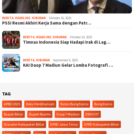
BERITA
,
HEADLINE
,
HIBURAN
Oktober 16, 2025
PSSI Resmi Akhiri Kerja Sama dengan Patr…
BERITA
,
HEADLINE
,
HIBURAN
Oktober 10, 2025
Timnas Indonesia Siap Hadapi Irak di Lag…
BERITA
,
HIBURAN
September 6, 2025
KAI Daop 7 Madiun Gelar Lomba Fotografi …
TAG
APBD 2025
Beky Herdihansah
Bulan Bung Karno
Bung Karno
Bupati Blitar
Bupati Rijanto
Daop 7 Madiun
DBHCHT
Disnaker Kabupaten Blitar
DPRD Jawa Timur
DPRD Kabupaten Blitar