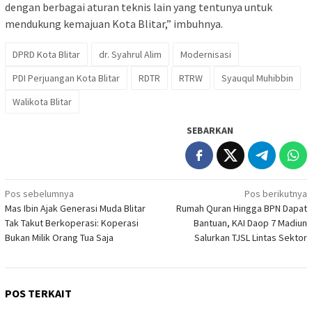
dengan berbagai aturan teknis lain yang tentunya untuk
mendukung kemajuan Kota Blitar,” imbuhnya.
DPRD Kota Blitar
dr. Syahrul Alim
Modernisasi
PDI Perjuangan Kota Blitar
RDTR
RTRW
Syauqul Muhibbin
Walikota Blitar
SEBARKAN
Navigasi
Pos sebelumnya
Pos berikutnya
Mas Ibin Ajak Generasi Muda Blitar
Rumah Quran Hingga BPN Dapat
pos
Tak Takut Berkoperasi: Koperasi
Bantuan, KAI Daop 7 Madiun
Bukan Milik Orang Tua Saja
Salurkan TJSL Lintas Sektor
POS TERKAIT