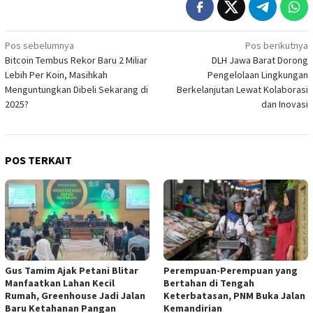
Navigasi
Pos sebelumnya
Pos berikutnya
Bitcoin Tembus Rekor Baru 2 Miliar
DLH Jawa Barat Dorong
pos
Lebih Per Koin, Masihkah
Pengelolaan Lingkungan
Menguntungkan Dibeli Sekarang di
Berkelanjutan Lewat Kolaborasi
2025?
dan Inovasi
POS TERKAIT
Gus Tamim Ajak Petani Blitar
Perempuan-Perempuan yang
Manfaatkan Lahan Kecil
Bertahan di Tengah
Rumah, Greenhouse Jadi Jalan
Keterbatasan, PNM Buka Jalan
Baru Ketahanan Pangan
Kemandirian