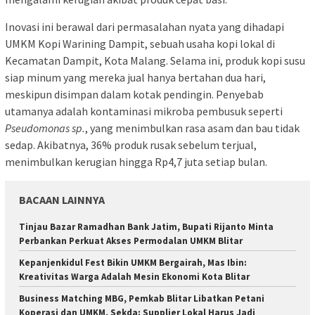
Inovasi ini berawal dari permasalahan nyata yang dihadapi
UMKM Kopi Warining Dampit, sebuah usaha kopi lokal di
Kecamatan Dampit, Kota Malang. Selama ini, produk kopi susu
siap minum yang mereka jual hanya bertahan dua hari,
meskipun disimpan dalam kotak pendingin. Penyebab
utamanya adalah kontaminasi mikroba pembusuk seperti
Pseudomonas sp.
, yang menimbulkan rasa asam dan bau tidak
sedap. Akibatnya, 36% produk rusak sebelum terjual,
menimbulkan kerugian hingga Rp4,7 juta setiap bulan.
BACAAN LAINNYA
Tinjau Bazar Ramadhan Bank Jatim, Bupati Rijanto Minta
Perbankan Perkuat Akses Permodalan UMKM Blitar
Kepanjenkidul Fest Bikin UMKM Bergairah, Mas Ibin:
Kreativitas Warga Adalah Mesin Ekonomi Kota Blitar
Business Matching MBG, Pemkab Blitar Libatkan Petani
Koperasi dan UMKM, Sekda: Supplier Lokal Harus Jadi