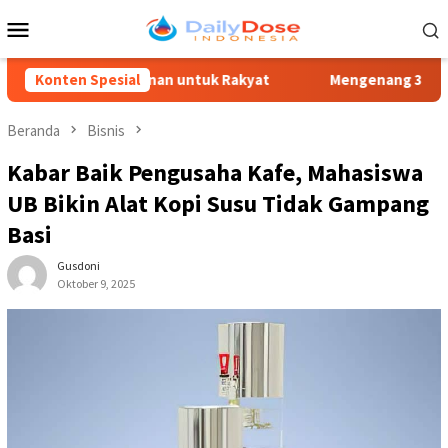
Loncat
Menu
ke
Mobile
konten
Pelayanan untuk Rakyat
Konten Spesial
Mengenang 30 Tahun Tragedi Kudat
Beranda
Bisnis
Kabar Baik Pengusaha Kafe, Mahasiswa
UB Bikin Alat Kopi Susu Tidak Gampang
Basi
Gusdoni
Oktober 9, 2025