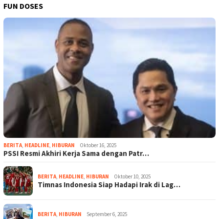
FUN DOSES
BERITA
,
HEADLINE
,
HIBURAN
Oktober 16, 2025
PSSI Resmi Akhiri Kerja Sama dengan Patr…
BERITA
,
HEADLINE
,
HIBURAN
Oktober 10, 2025
Timnas Indonesia Siap Hadapi Irak di Lag…
BERITA
,
HIBURAN
September 6, 2025