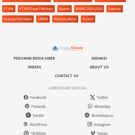
PT KAI
PT KAI Daop 7 Madiun
Rijanto
RPJMD 2025-2029
Supriadi
Syauqul Muhibbin
UMKM
Walikota Blitar
Xiaomi
PEDOMAN MEDIA SIBER
REDAKSI
INDEKS
ABOUT US
CONTACT US
JARINGAN SOCIAL
Facebook
Twitter
Pinterest
WhatsApp
Tumblr
Stumbleupon
WordPress
Instagram
>Dribbble
Vimeo