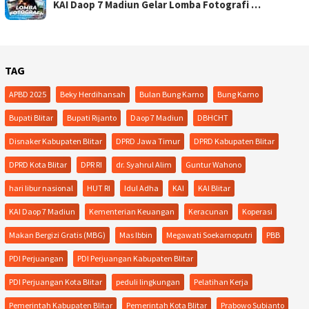
KAI Daop 7 Madiun Gelar Lomba Fotografi …
TAG
APBD 2025
Beky Herdihansah
Bulan Bung Karno
Bung Karno
Bupati Blitar
Bupati Rijanto
Daop 7 Madiun
DBHCHT
Disnaker Kabupaten Blitar
DPRD Jawa Timur
DPRD Kabupaten Blitar
DPRD Kota Blitar
DPR RI
dr. Syahrul Alim
Guntur Wahono
hari libur nasional
HUT RI
Idul Adha
KAI
KAI Blitar
KAI Daop 7 Madiun
Kementerian Keuangan
Keracunan
Koperasi
Makan Bergizi Gratis (MBG)
Mas Ibbin
Megawati Soekarnoputri
PBB
PDI Perjuangan
PDI Perjuangan Kabupaten Blitar
PDI Perjuangan Kota Blitar
peduli lingkungan
Pelatihan Kerja
Pemerintah Kabupaten Blitar
Pemerintah Kota Blitar
Prabowo Subianto