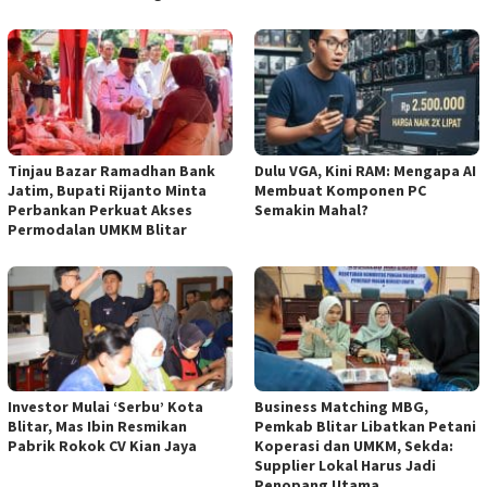
Tinjau Bazar Ramadhan Bank
Dulu VGA, Kini RAM: Mengapa AI
Jatim, Bupati Rijanto Minta
Membuat Komponen PC
Perbankan Perkuat Akses
Semakin Mahal?
Permodalan UMKM Blitar
Investor Mulai ‘Serbu’ Kota
Business Matching MBG,
Blitar, Mas Ibin Resmikan
Pemkab Blitar Libatkan Petani
Pabrik Rokok CV Kian Jaya
Koperasi dan UMKM, Sekda:
Supplier Lokal Harus Jadi
Penopang Utama