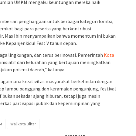
 Sejumlah UMKM mengaku keuntungan mereka naik
mberian penghargaan untuk berbagai kategori lomba,
mkot bagi para peserta yang berkontribusi
hir, Mas Ibin menyampaikan bahwa momentum ini bukan
u ke Kepanjenkidul Fest V tahun depan.
jaga lingkungan, dan terus berinovasi. Pemerintah
Kota
inisiatif dari kelurahan yang bertujuan meningkatkan
ukan potensi daerah,” katanya.
bagaimana kreativitas masyarakat berkelindan dengan
lap lampu panggung dan keramaian pengunjung, festival
 bukan sekadar ajang hiburan, tetapi juga mesin
erkat partisipasi publik dan kepemimpinan yang
M
Walikota Blitar