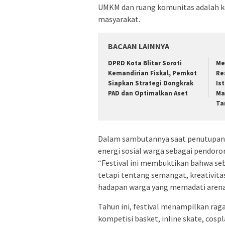
UMKM dan ruang komunitas adalah 
masyarakat.
BACAAN LAINNYA
DPRD Kota Blitar Soroti
Me
Kemandirian Fiskal, Pemkot
Re
Siapkan Strategi Dongkrak
Is
PAD dan Optimalkan Aset
Ma
Ta
Dalam sambutannya saat penutupan 
energi sosial warga sebagai pendor
“Festival ini membuktikan bahwa se
tetapi tentang semangat, kreativitas,
hadapan warga yang memadati arena 
Tahun ini, festival menampilkan rag
kompetisi basket, inline skate, cosp