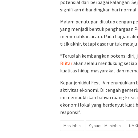
potensial dari berbagai kalangan.
signifikan dibandingkan hari normal.
Malam penutupan ditutup dengan pe
yang menjadi bentuk penghargaan Pe
memeriahkan acara. Pada bagian ak
titik akhir, tetapi dasar untuk melaj
“Teruslah kembangkan potensi diri, 
Blitar
akan selalu mendukung setiap 
kualitas hidup masyarakat dan memaj
Kepanjenkidul Fest IV menunjukkan 
aktivitas ekonomi. Di tengah gemer
ini membuktikan bahwa ruang kreatif
ekonomi lokal yang berdenyut kuat b
responsif.
Mas Ibbin
Syauqul Muhibbin
UMK