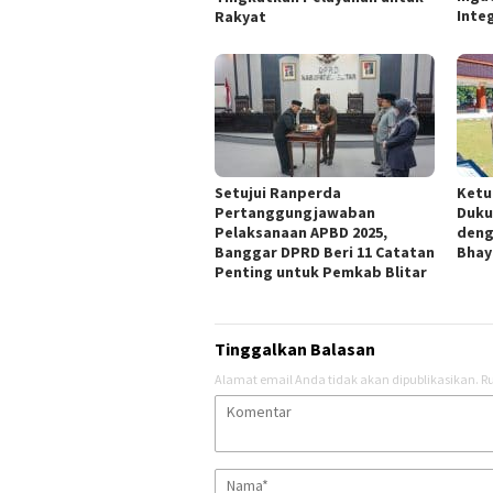
Inte
Rakyat
Setujui Ranperda
Ketu
Pertanggungjawaban
Duku
Pelaksanaan APBD 2025,
deng
Banggar DPRD Beri 11 Catatan
Bhay
Penting untuk Pemkab Blitar
Tinggalkan Balasan
Alamat email Anda tidak akan dipublikasikan.
Ru