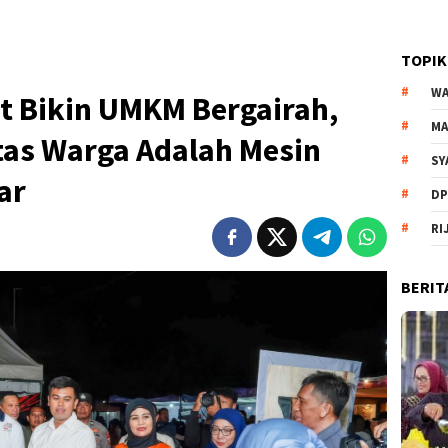
TOPIK
WA
t Bikin UMKM Bergairah,
MA
itas Warga Adalah Mesin
SY
ar
DP
RI
BERIT