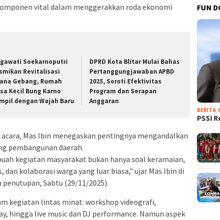
komponen vital dalam menggerakkan roda ekonomi
FUN D
gawati Soekarnoputri
DPRD Kota Blitar Mulai Bahas
smikan Revitalisasi
Pertanggungjawaban APBD
tana Gebang, Rumah
2025, Soroti Efektivitas
sa Kecil Bung Karno
Program dan Serapan
mpil dengan Wajah Baru
Anggaran
BERITA
,
PSSI R
acara, Mas Ibin menegaskan pentingnya mengandalkan
ong pembangunan daerah.
buah kegiatan masyarakat bukan hanya soal keramaian,
 dan kolaborasi warga yang luar biasa,” ujar Mas Ibin di
penutupan, Sabtu (29/11/2025).
am kegiatan lintas minat: workshop videografi,
lay, hingga live music dan DJ performance. Namun aspek