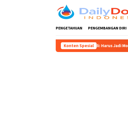
Loncat
ke
konten
PENGETAHUAN
PENGEMBANGAN DIRI
itar 702, Ketua DPRD Supriadi: Harus Jadi Momentum Tingkatkan
Konten Spesial