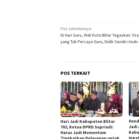
Navigasi
Pos sebelumnya
Di Hari Guru, Wali Kota Blitar Tegaskan: Or
pos
yang Tak Percaya Guru, Didik Sendiri Anak
POS TERKAIT
Hend
Hari Jadi Kabupaten Blitar
Jadi
702, Ketua DPRD Supriadi:
Kabu
Harus Jadi Momentum
Inga
Tingkatkan Pelayanan untuk