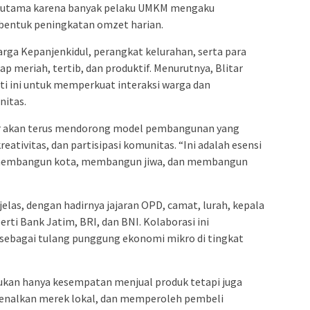
erutama karena banyak pelaku UMKM mengaku
entuk peningkatan omzet harian.
arga Kepanjenkidul, perangkat kelurahan, serta para
p meriah, tertib, dan produktif. Menurutnya, Blitar
i ini untuk memperkuat interaksi warga dan
nitas.
r akan terus mendorong model pembangunan yang
tivitas, dan partisipasi komunitas. “Ini adalah esensi
 membangun kota, membangun jiwa, dan membangun
elas, dengan hadirnya jajaran OPD, camat, lurah, kepala
rti Bank Jatim, BRI, dan BNI. Kolaborasi ini
agai tulang punggung ekonomi mikro di tingkat
i bukan hanya kesempatan menjual produk tetapi juga
enalkan merek lokal, dan memperoleh pembeli