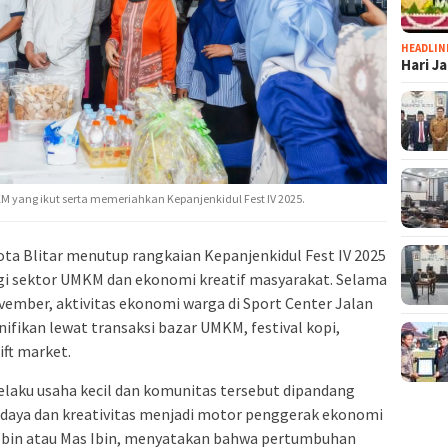
HEADLIN
Hari J
KM yang ikut serta memeriahkan Kepanjenkidul Fest IV 2025.
a Blitar menutup rangkaian Kepanjenkidul Fest IV 2025
agi sektor UMKM dan ekonomi kreatif masyarakat. Selama
vember, aktivitas ekonomi warga di Sport Center Jalan
fikan lewat transaksi bazar UMKM, festival kopi,
ift market.
elaku usaha kecil dan komunitas tersebut dipandang
daya dan kreativitas menjadi motor penggerak ekonomi
hibbin atau Mas Ibin, menyatakan bahwa pertumbuhan