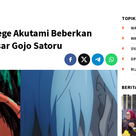
TOPIK
WA
Gege Akutami Beberkan
MA
ar Gojo Satoru
SY
DP
RI
BERIT