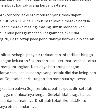
membuat banyak orang bertanya-tanya.
arakter terkuat di era moderen yang tidak dapat
aja Kutukan: Sukuna. Di musim terakhir, mereka berdua
kuatan mereka masing-masing untuk menentukan
at. Semua penggemar tahu bagaimana akhir dari
begitu, Gege tetap pada pendiriannya bahwa Gojo adalah
ik itu sebagai penyihir terkuat dan ini terlihat hingga
 dengan kekuatan Sukuna dan tidak terlihat terdesak atau
dak menguntungkan. Keduanya bertarung dengan
nya saja, kepuasaannya yang terlalu dini dan keinginan
 Gojo salah perhitungan dan membuatnya tewas.
pkan bahwa Gojo terlalu cepat berpuas diri setelah
ingga membuatnya lengah. Setelah Mahoraga hancur,
epas dari domainnya. Di situlah tokoh ikonik JJK itu
nya bisa dihindarinya.