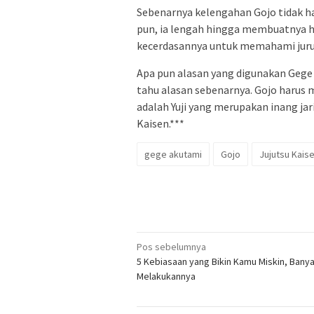
Sebenarnya kelengahan Gojo tidak ha
pun, ia lengah hingga membuatnya h
kecerdasannya untuk memahami juru
Apa pun alasan yang digunakan Gege 
tahu alasan sebenarnya. Gojo harus
adalah Yuji yang merupakan inang jar
Kaisen.***
gege akutami
Gojo
Jujutsu Kais
Navigasi
Pos sebelumnya
5 Kebiasaan yang Bikin Kamu Miskin, Bany
pos
Melakukannya