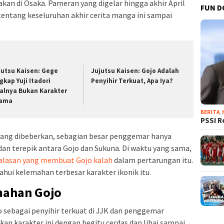
kan di Osaka. Pameran yang digelar hingga akhir April
FUN D
entang keseluruhan akhir cerita manga ini sampai
jutsu Kaisen: Gege
Jujutsu Kaisen: Gojo Adalah
gkap Yuji Itadori
Penyihir Terkuat, Apa Iya?
alnya Bukan Karakter
ama
BERITA
,
PSSI R
 yang dibeberkan, sebagian besar penggemar hanya
dan terepik antara Gojo dan Sukuna. Di waktu yang sama,
alasan yang membuat Gojo kalah
dalam pertarungan itu.
ahui kelemahan terbesar karakter ikonik itu.
mahan Gojo
sebagai penyihir terkuat di JJK dan penggemar
 karakter ini dengan begitu cerdas dan lihai sampai