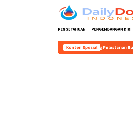
Loncat
ke
konten
PENGETAHUAN
PENGEMBANGAN DIRI
litar, Guntur Wahono Dukung Pelestarian Budaya dan Peningkata
Konten Spesial