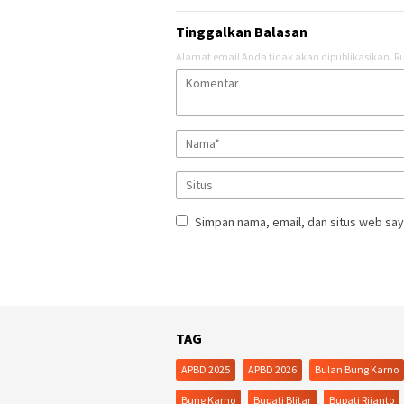
Tinggalkan Balasan
Alamat email Anda tidak akan dipublikasikan.
Ru
Simpan nama, email, dan situs web say
TAG
APBD 2025
APBD 2026
Bulan Bung Karno
Bung Karno
Bupati Blitar
Bupati Rijanto