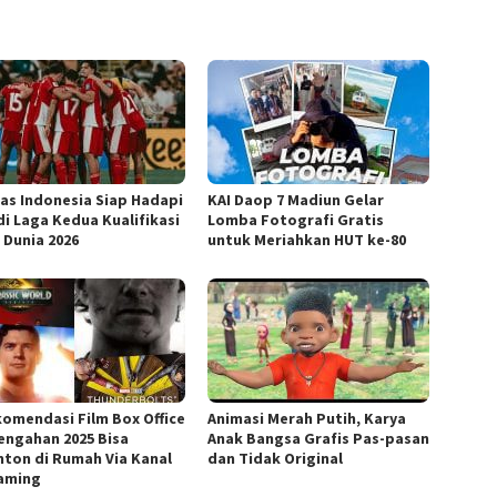
as Indonesia Siap Hadapi
KAI Daop 7 Madiun Gelar
di Laga Kedua Kualifikasi
Lomba Fotografi Gratis
 Dunia 2026
untuk Meriahkan HUT ke-80
komendasi Film Box Office
Animasi Merah Putih, Karya
engahan 2025 Bisa
Anak Bangsa Grafis Pas-pasan
nton di Rumah Via Kanal
dan Tidak Original
aming