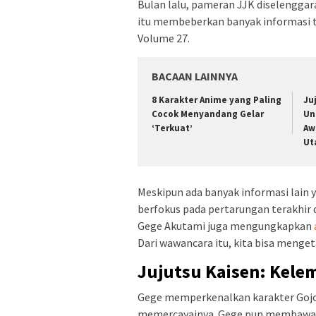
Bulan lalu, pameran JJK diselenggara
itu membeberkan banyak informasi t
Volume 27.
BACAAN LAINNYA
8 Karakter Anime yang Paling
Ju
Cocok Menyandang Gelar
Un
‘Terkuat’
Aw
Ut
Meskipun ada banyak informasi lain
berfokus pada pertarungan terakhir 
Gege Akutami juga mengungkapkan
Dari wawancara itu, kita bisa menget
Jujutsu Kaisen: Kele
Gege memperkenalkan karakter Gojo 
memercayainya. Gege pun membawakan