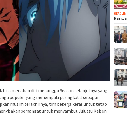
HEADLIN
Hari J
k bisa menahan diri menunggu Season selanjutnya yang
manga populer yang menempati peringkat 1 sebagai
apkan musim terakhirnya, tim bekerja keras untuk tetap
enyisakan semangat untuk menyambut Jujutsu Kaisen