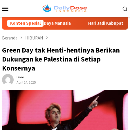
Loncat
Menu
ke
Mobile
konten
an Sumber Daya Manusia
Konten Spesial
Hari Jadi Kabupaten Blitar 702,
Beranda
HIBURAN
Green Day tak Henti-hentinya Berikan
Dukungan ke Palestina di Setiap
Konsernya
Dose
April 14, 2025