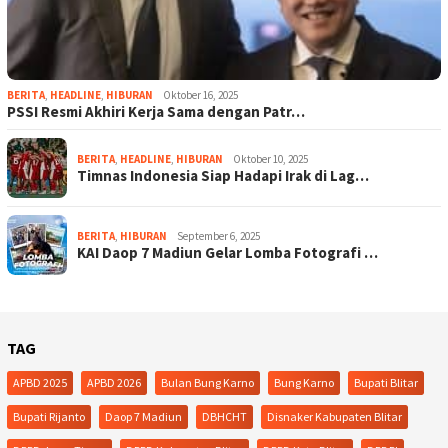
BERITA
,
HEADLINE
,
HIBURAN
Oktober 16, 2025
PSSI Resmi Akhiri Kerja Sama dengan Patr…
BERITA
,
HEADLINE
,
HIBURAN
Oktober 10, 2025
Timnas Indonesia Siap Hadapi Irak di Lag…
BERITA
,
HIBURAN
September 6, 2025
KAI Daop 7 Madiun Gelar Lomba Fotografi …
TAG
APBD 2025
APBD 2026
Bulan Bung Karno
Bung Karno
Bupati Blitar
Bupati Rijanto
Daop 7 Madiun
DBHCHT
Disnaker Kabupaten Blitar