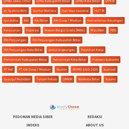
DPRD Jawa Timur
DPRD Kabupaten Blitar
DPRD Kota Blitar
DPR RI
dr. Syahrul Alim
Guntur Wahono
hari libur nasional
HUT RI
Idul Adha
KAI
KAI Blitar
KAI Daop 7 Madiun
Kementerian Keuangan
Keracunan
Koperasi
Makan Bergizi Gratis (MBG)
Mas Ibbin
PBB
PDI Perjuangan
PDI Perjuangan Kabupaten Blitar
PDI Perjuangan Kota Blitar
peduli lingkungan
Pelatihan Kerja
Pemerintah Kabupaten Blitar
Pemerintah Kota Blitar
Prabowo Subianto
PT KAI
PT KAI Daop 7 Madiun
Rijanto
RPJMD 2025-2029
Supriadi
Syauqul Muhibbin
Tanam Pohon
UMKM
Walikota Blitar
Xiaomi
PEDOMAN MEDIA SIBER
REDAKSI
INDEKS
ABOUT US