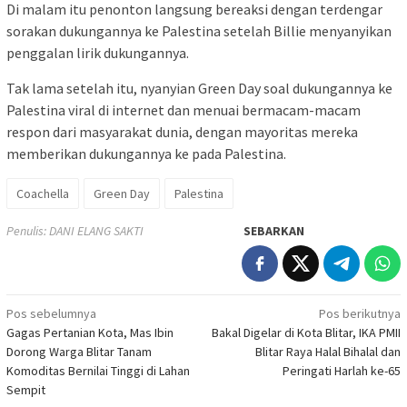
Di malam itu penonton langsung bereaksi dengan terdengar
sorakan dukungannya ke Palestina setelah Billie menyanyikan
penggalan lirik dukungannya.
Tak lama setelah itu, nyanyian Green Day soal dukungannya ke
Palestina viral di internet dan menuai bermacam-macam
respon dari masyarakat dunia, dengan mayoritas mereka
memberikan dukungannya ke pada Palestina.
Coachella
Green Day
Palestina
Penulis: DANI ELANG SAKTI
SEBARKAN
Navigasi
Pos sebelumnya
Pos berikutnya
Gagas Pertanian Kota, Mas Ibin
Bakal Digelar di Kota Blitar, IKA PMII
pos
Dorong Warga Blitar Tanam
Blitar Raya Halal Bihalal dan
Komoditas Bernilai Tinggi di Lahan
Peringati Harlah ke-65
Sempit