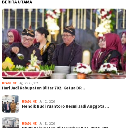
BERITA UTAMA
HEADLINE
Agustus 5, 2026
Hari Jadi Kabupaten Blitar 702, Ketua DP…
HEADLINE
Juli 21, 2026
Hendik Budi Yuantoro Resmi Jadi Anggota …
HEADLINE
Juli 11, 2026