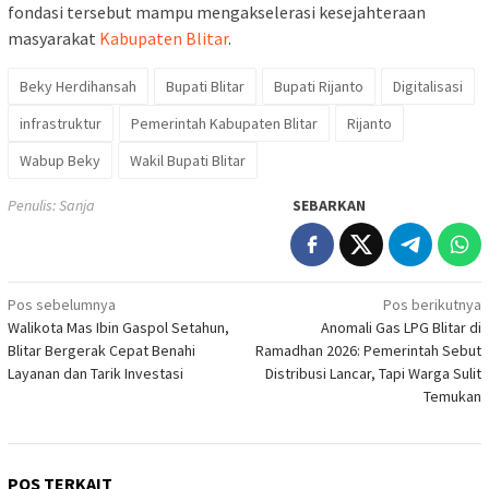
fondasi tersebut mampu mengakselerasi kesejahteraan
masyarakat
Kabupaten Blitar
.
Beky Herdihansah
Bupati Blitar
Bupati Rijanto
Digitalisasi
infrastruktur
Pemerintah Kabupaten Blitar
Rijanto
Wabup Beky
Wakil Bupati Blitar
Penulis: Sanja
SEBARKAN
Navigasi
Pos sebelumnya
Pos berikutnya
Walikota Mas Ibin Gaspol Setahun,
Anomali Gas LPG Blitar di
pos
Blitar Bergerak Cepat Benahi
Ramadhan 2026: Pemerintah Sebut
Layanan dan Tarik Investasi
Distribusi Lancar, Tapi Warga Sulit
Temukan
POS TERKAIT