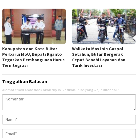
Kabupaten dan Kota Blitar
Walikota Mas Ibin Gaspol
Perbarui MoU, Bupati Rijanto
Setahun, Blitar Bergerak
Tegaskan Pembangunan Harus
Cepat Benahi Layanan dan
Terintegrasi
Tarik Investasi
Tinggalkan Balasan
Alamat email Anda tidak akan dipublikasikan.
Ruas yang wajib ditandai
*