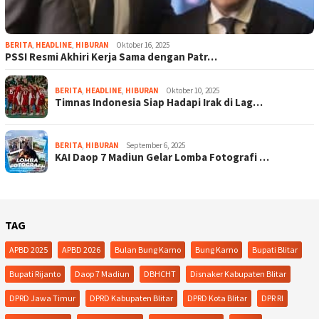
BERITA
,
HEADLINE
,
HIBURAN
Oktober 16, 2025
PSSI Resmi Akhiri Kerja Sama dengan Patr…
BERITA
,
HEADLINE
,
HIBURAN
Oktober 10, 2025
Timnas Indonesia Siap Hadapi Irak di Lag…
BERITA
,
HIBURAN
September 6, 2025
KAI Daop 7 Madiun Gelar Lomba Fotografi …
TAG
APBD 2025
APBD 2026
Bulan Bung Karno
Bung Karno
Bupati Blitar
Bupati Rijanto
Daop 7 Madiun
DBHCHT
Disnaker Kabupaten Blitar
DPRD Jawa Timur
DPRD Kabupaten Blitar
DPRD Kota Blitar
DPR RI