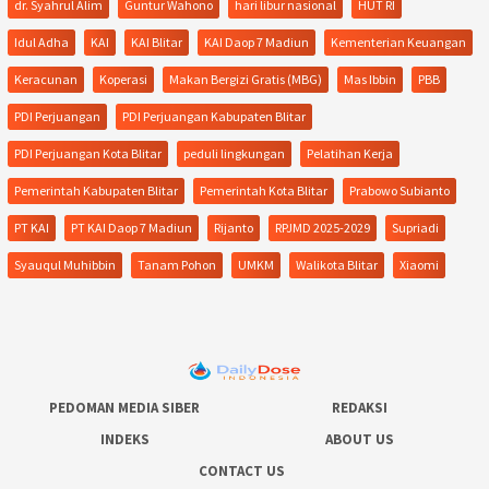
dr. Syahrul Alim
Guntur Wahono
hari libur nasional
HUT RI
Idul Adha
KAI
KAI Blitar
KAI Daop 7 Madiun
Kementerian Keuangan
Keracunan
Koperasi
Makan Bergizi Gratis (MBG)
Mas Ibbin
PBB
PDI Perjuangan
PDI Perjuangan Kabupaten Blitar
PDI Perjuangan Kota Blitar
peduli lingkungan
Pelatihan Kerja
Pemerintah Kabupaten Blitar
Pemerintah Kota Blitar
Prabowo Subianto
PT KAI
PT KAI Daop 7 Madiun
Rijanto
RPJMD 2025-2029
Supriadi
Syauqul Muhibbin
Tanam Pohon
UMKM
Walikota Blitar
Xiaomi
PEDOMAN MEDIA SIBER
REDAKSI
INDEKS
ABOUT US
CONTACT US