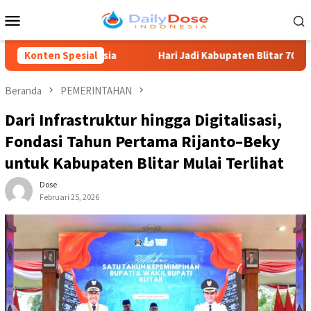
Loncat
Menu
ke
Mobile
konten
anusia
Konten Spesial
Hari Jadi Kabupaten Blitar 702, Ketua DPRD Supr
Beranda
PEMERINTAHAN
Dari Infrastruktur hingga Digitalisasi,
Fondasi Tahun Pertama Rijanto–Beky
untuk Kabupaten Blitar Mulai Terlihat
Dose
Februari 25, 2026