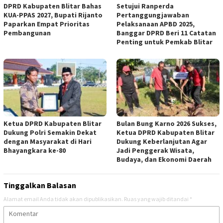
DPRD Kabupaten Blitar Bahas
Setujui Ranperda
KUA-PPAS 2027, Bupati Rijanto
Pertanggungjawaban
Paparkan Empat Prioritas
Pelaksanaan APBD 2025,
Pembangunan
Banggar DPRD Beri 11 Catatan
Penting untuk Pemkab Blitar
Ketua DPRD Kabupaten Blitar
Bulan Bung Karno 2026 Sukses,
Dukung Polri Semakin Dekat
Ketua DPRD Kabupaten Blitar
dengan Masyarakat di Hari
Dukung Keberlanjutan Agar
Bhayangkara ke-80
Jadi Penggerak Wisata,
Budaya, dan Ekonomi Daerah
Tinggalkan Balasan
Alamat email Anda tidak akan dipublikasikan.
Ruas yang wajib ditandai
*