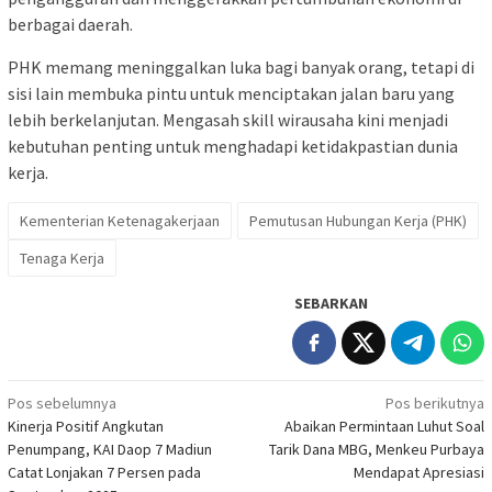
berbagai daerah.
PHK memang meninggalkan luka bagi banyak orang, tetapi di
sisi lain membuka pintu untuk menciptakan jalan baru yang
lebih berkelanjutan. Mengasah skill wirausaha kini menjadi
kebutuhan penting untuk menghadapi ketidakpastian dunia
kerja.
Kementerian Ketenagakerjaan
Pemutusan Hubungan Kerja (PHK)
Tenaga Kerja
SEBARKAN
Navigasi
Pos sebelumnya
Pos berikutnya
Kinerja Positif Angkutan
Abaikan Permintaan Luhut Soal
pos
Penumpang, KAI Daop 7 Madiun
Tarik Dana MBG, Menkeu Purbaya
Catat Lonjakan 7 Persen pada
Mendapat Apresiasi