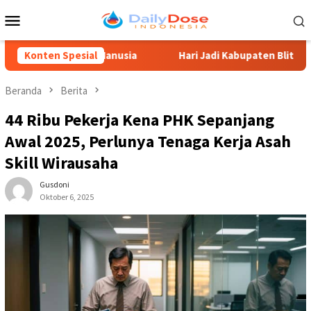
Loncat
Menu
ke
Mobile
konten
aya Manusia
Konten Spesial
Hari Jadi Kabupaten Blitar 702, Ketua DPRD 
Beranda
Berita
44 Ribu Pekerja Kena PHK Sepanjang
Awal 2025, Perlunya Tenaga Kerja Asah
Skill Wirausaha
Gusdoni
Oktober 6, 2025