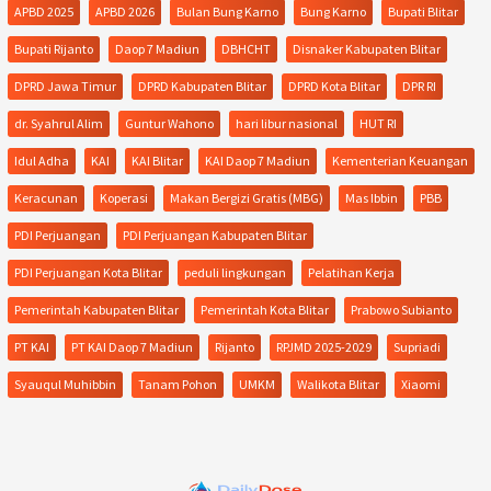
APBD 2025
APBD 2026
Bulan Bung Karno
Bung Karno
Bupati Blitar
Bupati Rijanto
Daop 7 Madiun
DBHCHT
Disnaker Kabupaten Blitar
DPRD Jawa Timur
DPRD Kabupaten Blitar
DPRD Kota Blitar
DPR RI
dr. Syahrul Alim
Guntur Wahono
hari libur nasional
HUT RI
Idul Adha
KAI
KAI Blitar
KAI Daop 7 Madiun
Kementerian Keuangan
Keracunan
Koperasi
Makan Bergizi Gratis (MBG)
Mas Ibbin
PBB
PDI Perjuangan
PDI Perjuangan Kabupaten Blitar
PDI Perjuangan Kota Blitar
peduli lingkungan
Pelatihan Kerja
Pemerintah Kabupaten Blitar
Pemerintah Kota Blitar
Prabowo Subianto
PT KAI
PT KAI Daop 7 Madiun
Rijanto
RPJMD 2025-2029
Supriadi
Syauqul Muhibbin
Tanam Pohon
UMKM
Walikota Blitar
Xiaomi