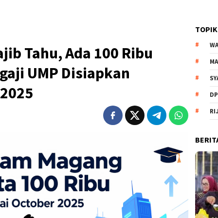
TOPIK
WA
jib Tahu, Ada 100 Ribu
MA
gaji UMP Disiapkan
SY
 2025
DP
RI
BERIT