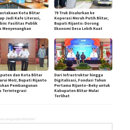
ustakaan Kota Blitar
79 Truk Disalurkan ke
ap Jadi Kafe Literasi,
Koperasi Merah Putih Blitar,
bin: Fasilitas Publik
Bupati Rijanto: Dorong
s Menyenangkan
Ekonomi Desa Lebih Kuat
paten dan Kota Blitar
Dari Infrastruktur hingga
arui MoU, Bupati Rijanto
Digitalisasi, Fondasi Tahun
skan Pembangunan
Pertama Rijanto–Beky untuk
s Terintegrasi
Kabupaten Blitar Mulai
Terlihat
as yang wajib ditandai
*