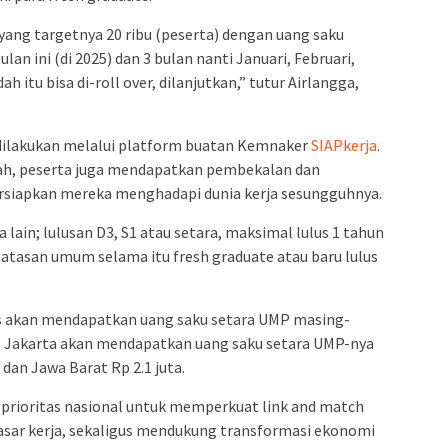
ang targetnya 20 ribu (peserta) dengan uang saku
lan ini (di 2025) dan 3 bulan nanti Januari, Februari,
h itu bisa di-roll over, dilanjutkan,” tutur Airlangga,
ilakukan melalui platform buatan Kemnaker
SIAPkerja
.
tah, peserta juga mendapatkan pembekalan dan
siapkan mereka menghadapi dunia kerja sesungguhnya.
lain; lulusan D3, S1 atau setara, maksimal lulus 1 tahun
batasan umum selama itu fresh graduate atau baru lulus
os akan mendapatkan uang saku setara UMP masing-
KI Jakarta akan mendapatkan uang saku setara UMP-nya
, dan Jawa Barat Rp 2.1 juta.
i prioritas nasional untuk memperkuat link and match
pasar kerja, sekaligus mendukung transformasi ekonomi