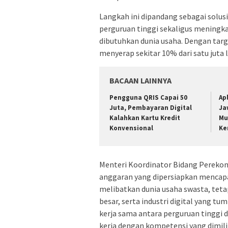
Langkah ini dipandang sebagai solu
perguruan tinggi sekaligus meningk
dibutuhkan dunia usaha. Dengan targ
menyerap sekitar 10% dari satu juta 
BACAAN LAINNYA
Pengguna QRIS Capai 50
Ap
Juta, Pembayaran Digital
Ja
Kalahkan Kartu Kredit
Mu
Konvensional
Ke
Menteri Koordinator Bidang Pereko
anggaran yang dipersiapkan mencapai
melibatkan dunia usaha swasta, teta
besar, serta industri digital yang 
kerja sama antara perguruan tinggi 
kerja dengan kompetensi yang dimilik