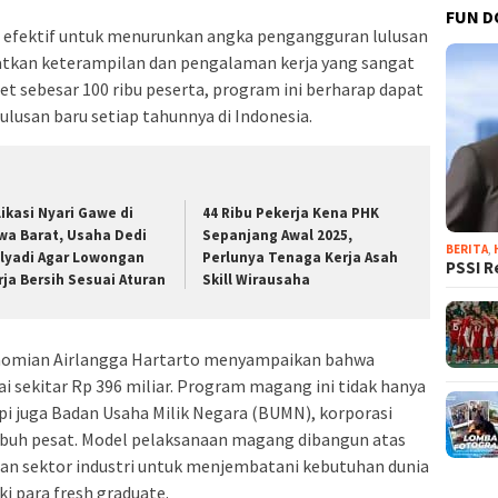
FUN D
si efektif untuk menurunkan angka pengangguran lulusan
atkan keterampilan dan pengalaman kerja yang sangat
et sebesar 100 ribu peserta, program ini berharap dapat
lulusan baru setiap tahunnya di Indonesia.
likasi Nyari Gawe di
44 Ribu Pekerja Kena PHK
wa Barat, Usaha Dedi
Sepanjang Awal 2025,
BERITA
,
lyadi Agar Lowongan
Perlunya Tenaga Kerja Asah
PSSI R
rja Bersih Sesuai Aturan
Skill Wirausaha
nomian Airlangga Hartarto menyampaikan bahwa
 sekitar Rp 396 miliar. Program magang ini tidak hanya
pi juga Badan Usaha Milik Negara (BUMN), korporasi
tumbuh pesat. Model pelaksanaan magang dibangun atas
dan sektor industri untuk menjembatani kebutuhan dunia
i para fresh graduate.