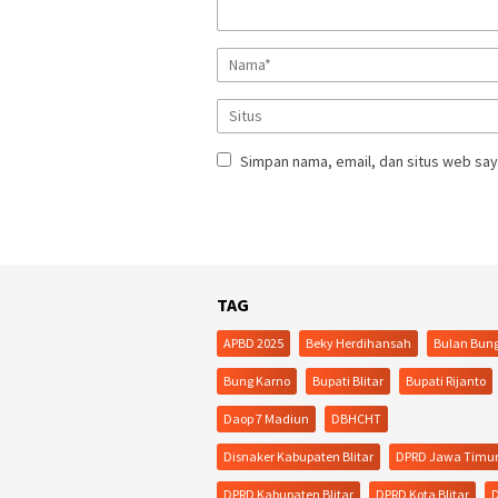
Simpan nama, email, dan situs web say
TAG
APBD 2025
Beky Herdihansah
Bulan Bun
Bung Karno
Bupati Blitar
Bupati Rijanto
Daop 7 Madiun
DBHCHT
Disnaker Kabupaten Blitar
DPRD Jawa Timu
DPRD Kabupaten Blitar
DPRD Kota Blitar
D