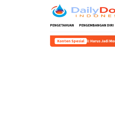
Loncat
ke
konten
PENGETAHUAN
PENGEMBANGAN DIRI
en Blitar 702, Ketua DPRD Supriadi: Harus Jadi Momentum Tingk
Konten Spesial