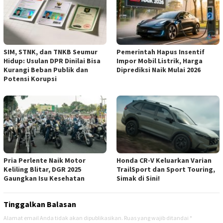
SIM, STNK, dan TNKB Seumur
Pemerintah Hapus Insentif
Hidup: Usulan DPR Dinilai Bisa
Impor Mobil Listrik, Harga
Kurangi Beban Publik dan
Diprediksi Naik Mulai 2026
Potensi Korupsi
Pria Perlente Naik Motor
Honda CR-V Keluarkan Varian
Keliling Blitar, DGR 2025
TrailSport dan Sport Touring,
Gaungkan Isu Kesehatan
Simak di Sini!
Tinggalkan Balasan
Alamat email Anda tidak akan dipublikasikan.
Ruas yang wajib ditandai
*