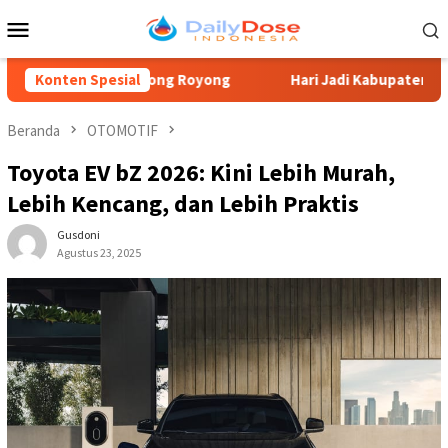
Loncat
Menu
ke
Mobile
konten
t Gotong Royong
Konten Spesial
Hari Jadi Kabupaten Blitar, Guntur Wah
Beranda
OTOMOTIF
Toyota EV bZ 2026: Kini Lebih Murah,
Lebih Kencang, dan Lebih Praktis
Gusdoni
Agustus 23, 2025