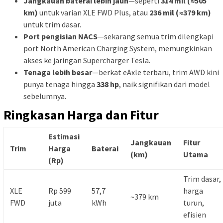
Jangkauan baterai lebih jauh
—seperti
314 mil (≈505
km)
untuk varian XLE FWD Plus, atau
236 mil (≈379 km)
untuk trim dasar.
Port pengisian NACS
—sekarang semua trim dilengkapi
port North American Charging System, memungkinkan
akses ke jaringan Supercharger Tesla.
Tenaga lebih besar
—berkat eAxle terbaru, trim AWD kini
punya tenaga hingga
338 hp
, naik signifikan dari model
sebelumnya.
Ringkasan Harga dan Fitur
Estimasi
Jangkauan
Fitur
Trim
Harga
Baterai
(km)
Utama
(Rp)
Trim dasar,
XLE
Rp 599
57,7
harga
~379 km
FWD
juta
kWh
turun,
efisien