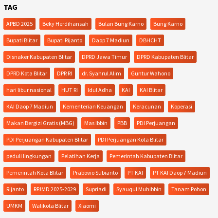
TAG
APBD 2025
Beky Herdihansah
Bulan Bung Karno
Bung Karno
Bupati Blitar
Bupati Rijanto
Daop 7 Madiun
DBHCHT
Disnaker Kabupaten Blitar
DPRD Jawa Timur
DPRD Kabupaten Blitar
DPRD Kota Blitar
DPR RI
dr. Syahrul Alim
Guntur Wahono
hari libur nasional
HUT RI
Idul Adha
KAI
KAI Blitar
KAI Daop 7 Madiun
Kementerian Keuangan
Keracunan
Koperasi
Makan Bergizi Gratis (MBG)
Mas Ibbin
PBB
PDI Perjuangan
PDI Perjuangan Kabupaten Blitar
PDI Perjuangan Kota Blitar
peduli lingkungan
Pelatihan Kerja
Pemerintah Kabupaten Blitar
Pemerintah Kota Blitar
Prabowo Subianto
PT KAI
PT KAI Daop 7 Madiun
Rijanto
RPJMD 2025-2029
Supriadi
Syauqul Muhibbin
Tanam Pohon
UMKM
Walikota Blitar
Xiaomi