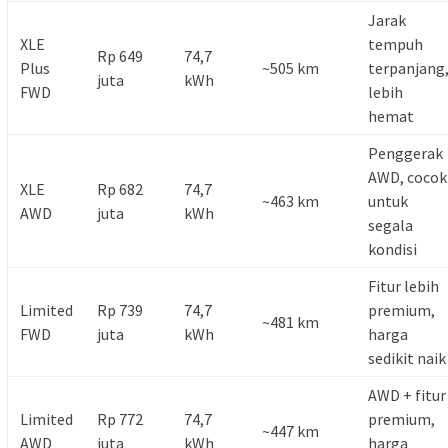
Jarak
XLE
tempuh
Rp 649
74,7
Plus
~505 km
terpanjang
juta
kWh
FWD
lebih
hemat
Penggerak
AWD, cocok
XLE
Rp 682
74,7
~463 km
untuk
AWD
juta
kWh
segala
kondisi
Fitur lebih
Limited
Rp 739
74,7
premium,
~481 km
FWD
juta
kWh
harga
sedikit naik
AWD + fitur
Limited
Rp 772
74,7
premium,
~447 km
AWD
juta
kWh
harga