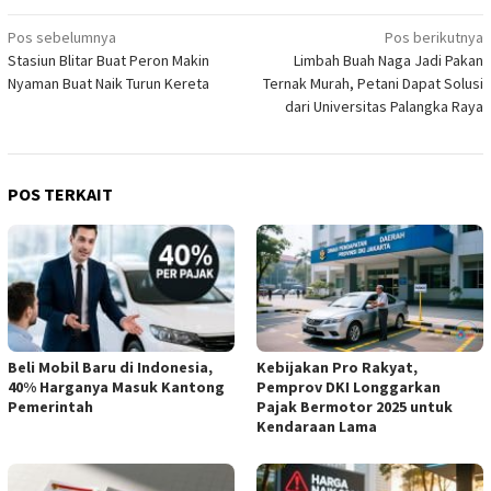
Navigasi
Pos sebelumnya
Pos berikutnya
Stasiun Blitar Buat Peron Makin
Limbah Buah Naga Jadi Pakan
pos
Nyaman Buat Naik Turun Kereta
Ternak Murah, Petani Dapat Solusi
dari Universitas Palangka Raya
POS TERKAIT
Beli Mobil Baru di Indonesia,
Kebijakan Pro Rakyat,
40% Harganya Masuk Kantong
Pemprov DKI Longgarkan
Pemerintah
Pajak Bermotor 2025 untuk
Kendaraan Lama