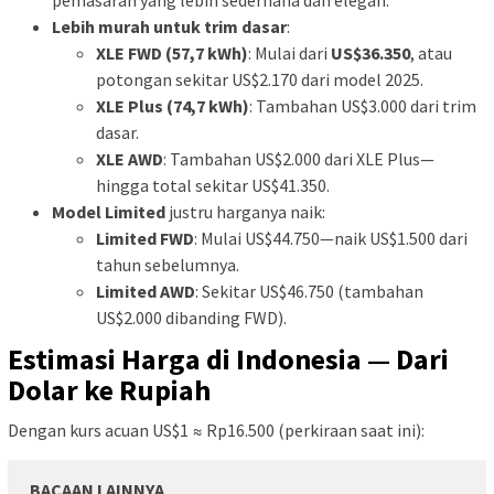
pemasaran yang lebih sederhana dan elegan.
Lebih murah untuk trim dasar
:
XLE FWD (57,7 kWh)
: Mulai dari
US$36.350
, atau
potongan sekitar US$2.170 dari model 2025.
XLE Plus (74,7 kWh)
: Tambahan US$3.000 dari trim
dasar.
XLE AWD
: Tambahan US$2.000 dari XLE Plus—
hingga total sekitar US$41.350.
Model Limited
justru harganya naik:
Limited FWD
: Mulai US$44.750—naik US$1.500 dari
tahun sebelumnya.
Limited AWD
: Sekitar US$46.750 (tambahan
US$2.000 dibanding FWD).
Estimasi Harga di Indonesia — Dari
Dolar ke Rupiah
Dengan kurs acuan US$1 ≈ Rp16.500 (perkiraan saat ini):
BACAAN LAINNYA