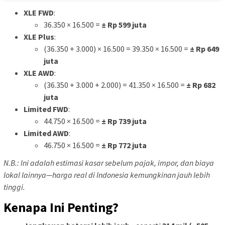
XLE FWD
:
36.350 × 16.500 =
± Rp 599 juta
XLE Plus
:
(36.350 + 3.000) × 16.500 = 39.350 × 16.500 =
± Rp 649
juta
XLE AWD
:
(36.350 + 3.000 + 2.000) = 41.350 × 16.500 =
± Rp 682
juta
Limited FWD
:
44.750 × 16.500 =
± Rp 739 juta
Limited AWD
:
46.750 × 16.500 =
± Rp 772 juta
N.B.: Ini adalah estimasi kasar sebelum pajak, impor, dan biaya
lokal lainnya—harga real di Indonesia kemungkinan jauh lebih
tinggi.
Kenapa Ini Penting?