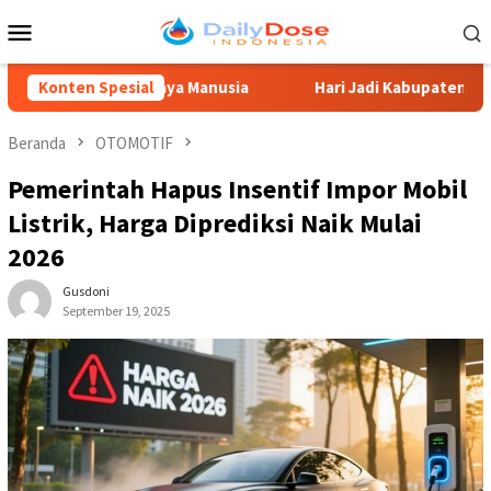
Loncat
Menu
ke
Mobile
konten
ber Daya Manusia
Konten Spesial
Hari Jadi Kabupaten Blitar 702, Ketua
Beranda
OTOMOTIF
Pemerintah Hapus Insentif Impor Mobil
Listrik, Harga Diprediksi Naik Mulai
2026
Gusdoni
September 19, 2025