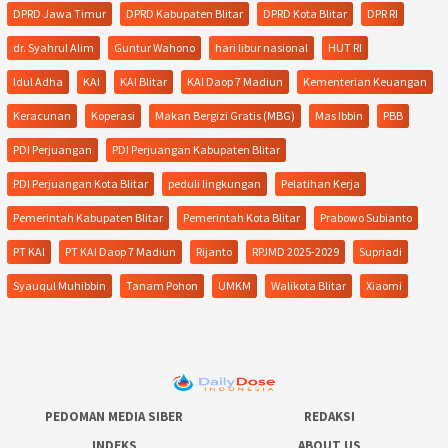
DPRD Jawa Timur
DPRD Kabupaten Blitar
DPRD Kota Blitar
DPR RI
dr. Syahrul Alim
Guntur Wahono
hari libur nasional
HUT RI
Idul Adha
KAI
KAI Blitar
KAI Daop 7 Madiun
Kementerian Keuangan
Keracunan
Koperasi
Makan Bergizi Gratis (MBG)
Mas Ibbin
PBB
PDI Perjuangan
PDI Perjuangan Kabupaten Blitar
PDI Perjuangan Kota Blitar
peduli lingkungan
Pelatihan Kerja
Pemerintah Kabupaten Blitar
Pemerintah Kota Blitar
Prabowo Subianto
PT KAI
PT KAI Daop 7 Madiun
Rijanto
RPJMD 2025-2029
Supriadi
Syauqul Muhibbin
Tanam Pohon
UMKM
Walikota Blitar
Xiaomi
PEDOMAN MEDIA SIBER
REDAKSI
INDEKS
ABOUT US