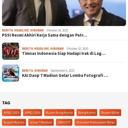
BERITA
,
HEADLINE
,
HIBURAN
Oktober 16, 2025
PSSI Resmi Akhiri Kerja Sama dengan Patr…
BERITA
,
HEADLINE
,
HIBURAN
Oktober 10, 2025
Timnas Indonesia Siap Hadapi Irak di Lag…
BERITA
,
HIBURAN
September 6, 2025
KAI Daop 7 Madiun Gelar Lomba Fotografi …
TAG
APBD 2025
APBD 2026
Bulan Bung Karno
Bung Karno
Bupati Blitar
Bupati Rijanto
Daop 7 Madiun
DBHCHT
Disnaker Kabupaten Blitar