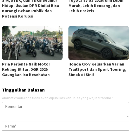
SIM, STNK, dan TNKB Seumur
Toyota EV bZ 2026: Kini Lebih
Hidup: Usulan DPR Dinilai Bisa
Murah, Lebih Kencang, dan
Kurangi Beban Publik dan
Lebih Praktis
Potensi Korupsi
Pria Perlente Naik Motor
Honda CR-V Keluarkan Varian
Keliling Blitar, DGR 2025
TrailSport dan Sport Touring,
Gaungkan Isu Kesehatan
Simak di Sini!
Tinggalkan Balasan
Alamat email Anda tidak akan dipublikasikan.
Ruas yang wajib ditandai
*