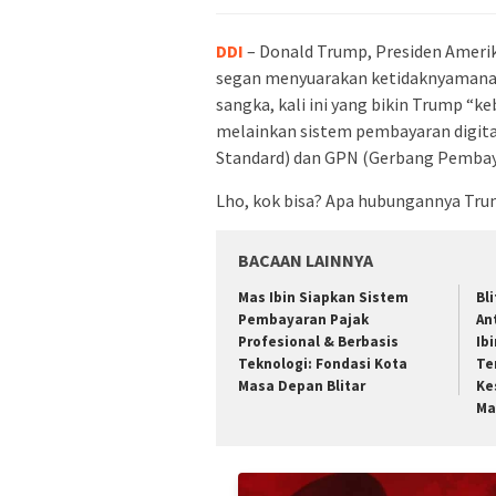
DDI
– Donald Trump, Presiden Amerika
segan menyuarakan ketidaknyamanan
sangka, kali ini yang bikin Trump “k
melainkan sistem pembayaran digita
Standard) dan GPN (Gerbang Pembayar
Lho, kok bisa? Apa hubungannya Tr
BACAAN LAINNYA
Mas Ibin Siapkan Sistem
Bl
Pembayaran Pajak
An
Profesional & Berbasis
Ib
Teknologi: Fondasi Kota
Te
Masa Depan Blitar
Ke
Ma