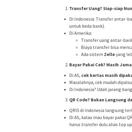
Transfer Uang? Siap-siap Nun
Di Indonesia: Transfer antar-b
untuk beda bank).
Di Amerika:
Transfer uang antar-ba
Biaya transfer bisa menc
Ada sistem
Zelle
yang le
Bayar Pakai Cek? Masih Jam
Di AS,
cek kertas masih dipak
Masalahnya, cek mudah dipalsu
Di Indonesia? Udah jarang bang
QR Code? Bukan Langsung da
QRIS di Indonesia langsung ter
Di AS, kalau mau bayar pakai Q
harus transfer dulu alias top up