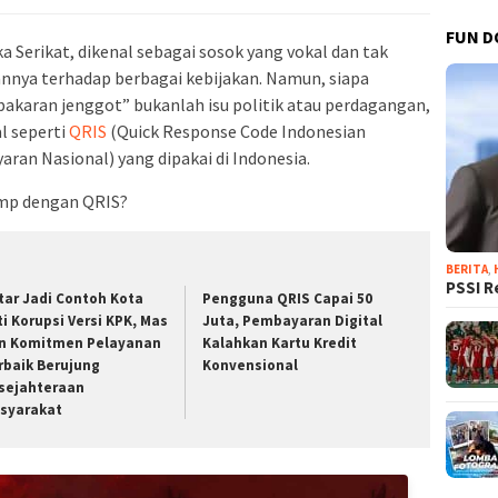
FUN D
 Serikat, dikenal sebagai sosok yang vokal dan tak
nya terhadap berbagai kebijakan. Namun, siapa
ebakaran jenggot” bukanlah isu politik atau perdagangan,
l seperti
QRIS
(Quick Response Code Indonesian
an Nasional) yang dipakai di Indonesia.
ump dengan QRIS?
BERITA
,
PSSI R
itar Jadi Contoh Kota
Pengguna QRIS Capai 50
ti Korupsi Versi KPK, Mas
Juta, Pembayaran Digital
in Komitmen Pelayanan
Kalahkan Kartu Kredit
rbaik Berujung
Konvensional
sejahteraan
syarakat