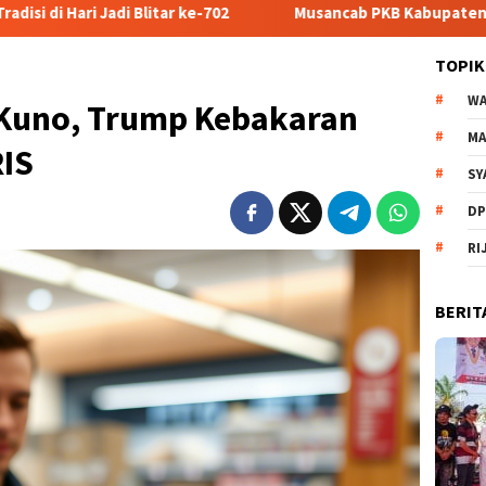
702
Musancab PKB Kabupaten Blitar Jadi Momentum Regener
TOPIK
WA
 Kuno, Trump Kebakaran
MA
RIS
SY
DP
RI
BERIT