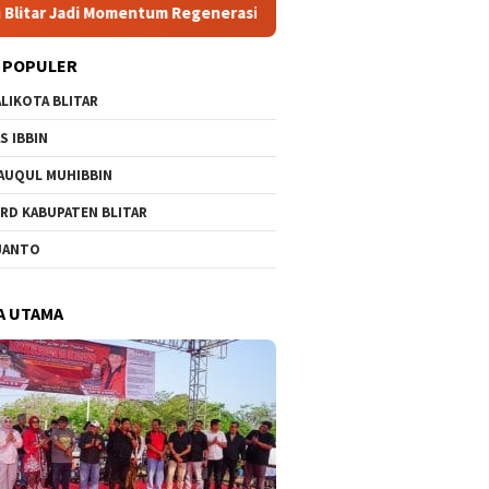
asi, M Rifai Target Kembalikan Kursi Hilang Jadi 14 Kursi DPRD
 POPULER
LIKOTA BLITAR
S IBBIN
AUQUL MUHIBBIN
RD KABUPATEN BLITAR
JANTO
A UTAMA