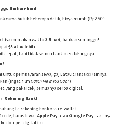
ggu Berhari-hari!
ank cuma butuh beberapa detik, biaya murah (Rp2.500
nk bisa memakan waktu
3-5 hari
, bahkan seminggu!
apai
$5 atau lebih
.
bih cepat, tapi tidak semua bank mendukungnya.
an?
ai
untuk pembayaran sewa, gaji, atau transaksi lainnya.
kan (ingat film
Catch Me If You Can
?).
et yang pakai cek, semuanya serba digital.
ri Rekening Bank!
hubung ke rekening bank atau e-wallet.
R code, harus lewat
Apple Pay atau Google Pay
—artinya
 ke dompet digital itu.