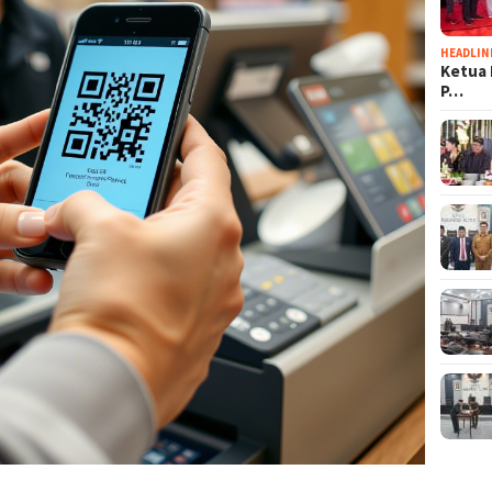
HEADLIN
Ketua 
P…