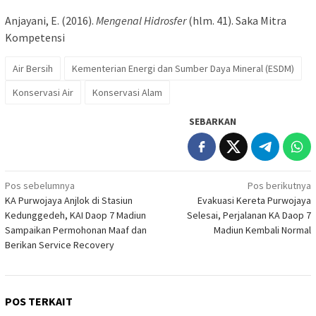
Anjayani, E. (2016).
Mengenal Hidrosfer
(hlm. 41). Saka Mitra
Kompetensi
Air Bersih
Kementerian Energi dan Sumber Daya Mineral (ESDM)
Konservasi Air
Konservasi Alam
SEBARKAN
Navigasi
Pos sebelumnya
Pos berikutnya
KA Purwojaya Anjlok di Stasiun
Evakuasi Kereta Purwojaya
pos
Kedunggedeh, KAI Daop 7 Madiun
Selesai, Perjalanan KA Daop 7
Sampaikan Permohonan Maaf dan
Madiun Kembali Normal
Berikan Service Recovery
POS TERKAIT