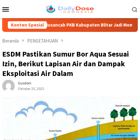
Loncat
Menu
ke
Mobile
konten
Musancab PKB Kabupaten Blitar Jadi Momentum Regenerasi, M 
Konten Spesial
Beranda
PENGETAHUAN
ESDM Pastikan Sumur Bor Aqua Sesuai
Izin, Berikut Lapisan Air dan Dampak
Eksploitasi Air Dalam
Gusdoni
Oktober 25, 2025