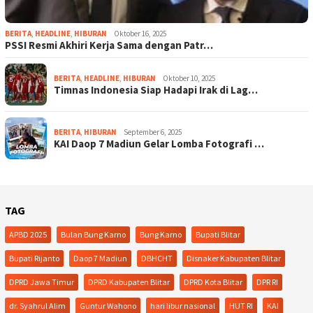
BERITA
,
HEADLINE
,
HIBURAN
Oktober 16, 2025
PSSI Resmi Akhiri Kerja Sama dengan Patr…
BERITA
,
HEADLINE
,
HIBURAN
Oktober 10, 2025
Timnas Indonesia Siap Hadapi Irak di Lag…
BERITA
,
HIBURAN
September 6, 2025
KAI Daop 7 Madiun Gelar Lomba Fotografi …
TAG
APBD 2025
Bulan Bung Karno
Bung Karno
Bupati Blitar
Bupati Rijanto
Daop 7 Madiun
DBHCHT
Disnaker Kabupaten Blitar
DPRD Jawa Timur
DPRD Kabupaten Blitar
DPRD Kota Blitar
DPR RI
dr. Syahrul Alim
Guntur Wahono
hari libur nasional
HUT RI
KAI