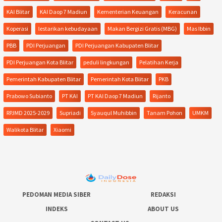
KAI Blitar
KAI Daop 7 Madiun
Kementerian Keuangan
Keracunan
Koperasi
lestarikan kebudayaan
Makan Bergizi Gratis (MBG)
Mas Ibbin
PBB
PDI Perjuangan
PDI Perjuangan Kabupaten Blitar
PDI Perjuangan Kota Blitar
peduli lingkungan
Pelatihan Kerja
Pemerintah Kabupaten Blitar
Pemerintah Kota Blitar
PKB
Prabowo Subianto
PT KAI
PT KAI Daop 7 Madiun
Rijanto
RPJMD 2025-2029
Supriadi
Syauqul Muhibbin
Tanam Pohon
UMKM
Walikota Blitar
Xiaomi
PEDOMAN MEDIA SIBER
REDAKSI
INDEKS
ABOUT US