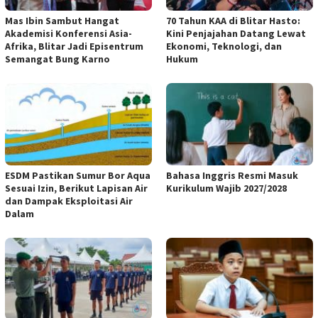
Mas Ibin Sambut Hangat
70 Tahun KAA di Blitar Hasto:
Akademisi Konferensi Asia-
Kini Penjajahan Datang Lewat
Afrika, Blitar Jadi Episentrum
Ekonomi, Teknologi, dan
Semangat Bung Karno
Hukum
ESDM Pastikan Sumur Bor Aqua
Bahasa Inggris Resmi Masuk
Sesuai Izin, Berikut Lapisan Air
Kurikulum Wajib 2027/2028
dan Dampak Eksploitasi Air
Dalam