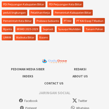
PDI Perjuangan Kabupaten Blitar
PDI Perjuangan Kota Blitar
peduli lingkungan
Pelatihan Kerja
Pemerintah Kabupaten Blitar
Pemerintah Kota Blitar
Prabowo Subianto
PT KAI
PT KAI Daop 7 Madiun
Rijanto
RPJMD 2025-2029
Supriadi
Syauqul Muhibbin
Tanam Pohon
UMKM
Walikota Blitar
Xiaomi
PEDOMAN MEDIA SIBER
REDAKSI
INDEKS
ABOUT US
CONTACT US
JARINGAN SOCIAL
Facebook
Twitter
Pinterest
WhatsApp