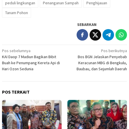
peduli lingkungan
Penanganan Sampah
Penghijauan
Tanam Pohon
SEBARKAN
Navigasi
Pos sebelumnya
Pos berikutnya
KAI Daop 7 Madiun Bagikan Bibit
Bos BGN Jelaskan Penyebab
pos
Buah ke Penumpang Kereta Api di
Keracunan MBG di Bengkulu,
Hari Ozon Sedunia
Baubau, dan Sejumlah Daerah
POS TERKAIT