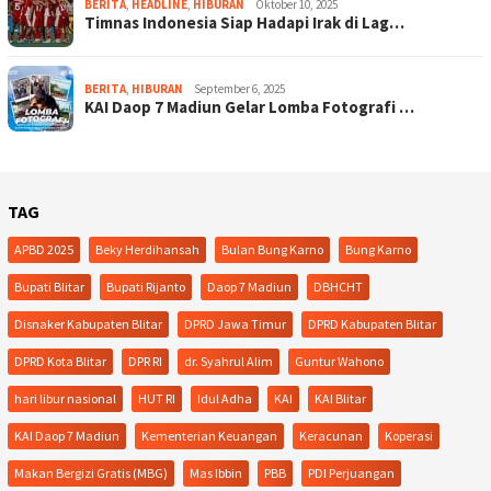
BERITA
,
HEADLINE
,
HIBURAN
Oktober 10, 2025
Timnas Indonesia Siap Hadapi Irak di Lag…
BERITA
,
HIBURAN
September 6, 2025
KAI Daop 7 Madiun Gelar Lomba Fotografi …
TAG
APBD 2025
Beky Herdihansah
Bulan Bung Karno
Bung Karno
Bupati Blitar
Bupati Rijanto
Daop 7 Madiun
DBHCHT
Disnaker Kabupaten Blitar
DPRD Jawa Timur
DPRD Kabupaten Blitar
DPRD Kota Blitar
DPR RI
dr. Syahrul Alim
Guntur Wahono
hari libur nasional
HUT RI
Idul Adha
KAI
KAI Blitar
KAI Daop 7 Madiun
Kementerian Keuangan
Keracunan
Koperasi
Makan Bergizi Gratis (MBG)
Mas Ibbin
PBB
PDI Perjuangan