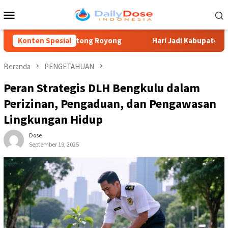
Loncat
Menu
ke
Mobile
konten
ewat Gotong Royong
Konten Spesial
Hari Jadi Kabupaten Blitar, Guntur 
Beranda
PENGETAHUAN
Peran Strategis DLH Bengkulu dalam
Perizinan, Pengaduan, dan Pengawasan
Lingkungan Hidup
Dose
September 19, 2025