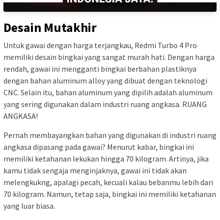
Desain Mutakhir
Untuk gawai dengan harga terjangkau, Redmi Turbo 4 Pro
memiliki desain bingkai yang sangat murah hati. Dengan harga
rendah, gawai ini mengganti bingkai berbahan plastiknya
dengan bahan aluminum alloy yang dibuat dengan teknologi
CNC. Selain itu, bahan aluminum yang dipilih adalah aluminum
yang sering digunakan dalam industri ruang angkasa. RUANG
ANGKASA!
Pernah membayangkan bahan yang digunakan di industri ruang
angkasa dipasang pada gawai? Menurut kabar, bingkai ini
memiliki ketahanan lekukan hingga 70 kilogram. Artinya, jika
kamu tidak sengaja menginjaknya, gawai ini tidak akan
melengkukng, apalagi pecah, kecuali kalau bebanmu lebih dari
70 kilogram. Namun, tetap saja, bingkai ini memiliki ketahanan
yang luar biasa.