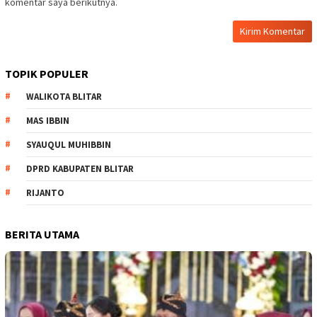
komentar saya berikutnya.
TOPIK POPULER
WALIKOTA BLITAR
MAS IBBIN
SYAUQUL MUHIBBIN
DPRD KABUPATEN BLITAR
RIJANTO
BERITA UTAMA