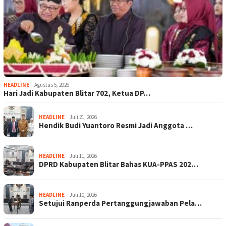
HEADLINE
Agustus 5, 2026
Hari Jadi Kabupaten Blitar 702, Ketua DP…
HEADLINE
Juli 21, 2026
Hendik Budi Yuantoro Resmi Jadi Anggota …
HEADLINE
Juli 11, 2026
DPRD Kabupaten Blitar Bahas KUA-PPAS 202…
HEADLINE
Juli 10, 2026
Setujui Ranperda Pertanggungjawaban Pela…