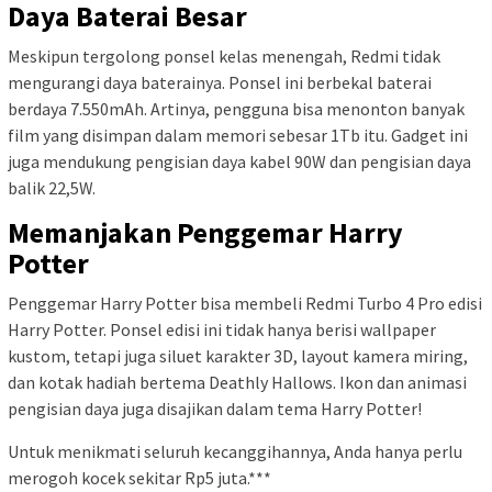
Daya Baterai Besar
Meskipun tergolong ponsel kelas menengah, Redmi tidak
mengurangi daya baterainya. Ponsel ini berbekal baterai
berdaya 7.550mAh. Artinya, pengguna bisa menonton banyak
film yang disimpan dalam memori sebesar 1Tb itu. Gadget ini
juga mendukung pengisian daya kabel 90W dan pengisian daya
balik 22,5W.
Memanjakan Penggemar Harry
Potter
Penggemar Harry Potter bisa membeli Redmi Turbo 4 Pro edisi
Harry Potter. Ponsel edisi ini tidak hanya berisi wallpaper
kustom, tetapi juga siluet karakter 3D, layout kamera miring,
dan kotak hadiah bertema Deathly Hallows. Ikon dan animasi
pengisian daya juga disajikan dalam tema Harry Potter!
Untuk menikmati seluruh kecanggihannya, Anda hanya perlu
merogoh kocek sekitar Rp5 juta.***