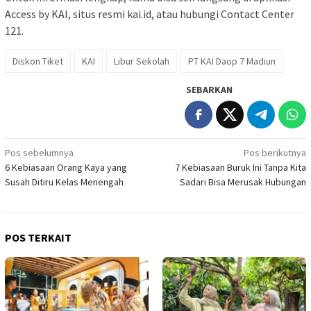
Access by KAI, situs resmi kai.id, atau hubungi Contact Center
121.
Diskon Tiket
KAI
Libur Sekolah
PT KAI Daop 7 Madiun
SEBARKAN
Navigasi
Pos sebelumnya
Pos berikutnya
6 Kebiasaan Orang Kaya yang
7 Kebiasaan Buruk Ini Tanpa Kita
pos
Susah Ditiru Kelas Menengah
Sadari Bisa Merusak Hubungan
POS TERKAIT