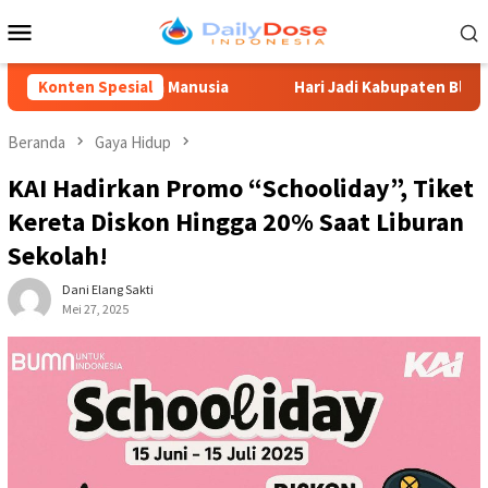
Loncat
Menu
ke
Mobile
konten
r Daya Manusia
Konten Spesial
Hari Jadi Kabupaten Blitar 702, Ketua D
Beranda
Gaya Hidup
KAI Hadirkan Promo “Schooliday”, Tiket
Kereta Diskon Hingga 20% Saat Liburan
Sekolah!
Dani Elang Sakti
Mei 27, 2025