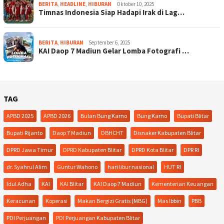
BERITA
,
HEADLINE
,
HIBURAN
Oktober 10, 2025
Timnas Indonesia Siap Hadapi Irak di Lag…
BERITA
,
HIBURAN
September 6, 2025
KAI Daop 7 Madiun Gelar Lomba Fotografi …
TAG
APBD 2025
APBD 2026
Bulan Bung Karno
Bung Karno
Bupati Blitar
Bupati Rijanto
Daop 7 Madiun
DBHCHT
Disnaker Kabupaten Blitar
DPRD Jawa Timur
DPRD Kabupaten Blitar
DPRD Kota Blitar
DPR RI
dr. Syahrul Alim
Guntur Wahono
hari libur nasional
HUT RI
Idul Adha
KAI
KAI Blitar
KAI Daop 7 Madiun
Kementerian Keuangan
Keracunan
Koperasi
Makan Bergizi Gratis (MBG)
Mas Ibbin
PBB
PDI Perjuangan
PDI Perjuangan Kabupaten Blitar