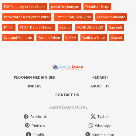
PDI Perjuangan Kota Blitar
peduli lingkungan
Pelatihan Kerja
Pemerintah Kabupaten Blitar
Pemerintah Kota Blitar
Prabowo Subianto
PT KAI
PT KAI Daop 7 Madiun
Rijanto
RPJMD 2025-2029
Supriadi
Syauqul Muhibbin
Tanam Pohon
UMKM
Walikota Blitar
Xiaomi
PEDOMAN MEDIA SIBER
REDAKSI
INDEKS
ABOUT US
CONTACT US
JARINGAN SOCIAL
Facebook
Twitter
Pinterest
WhatsApp
Tumblr
Stumbleupon