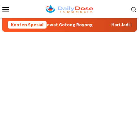
Loncat
Menu
ke
Mobile
konten
Blitar Kuncara” Lewat Gotong Royong
Konten Spesial
Hari Jadi Kabupaten