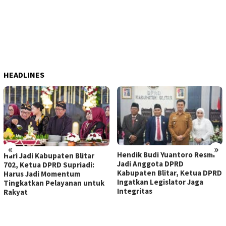
HEADLINES
«
»
Hendik Budi Yuantoro Resmi
DPRD Kabupaten B
en Blitar
Jadi Anggota DPRD
KUA-PPAS 2027, B
Supriadi:
Kabupaten Blitar, Ketua DPRD
Rijanto Paparkan
ntum
Ingatkan Legislator Jaga
Prioritas Pemba
yanan untuk
Integritas