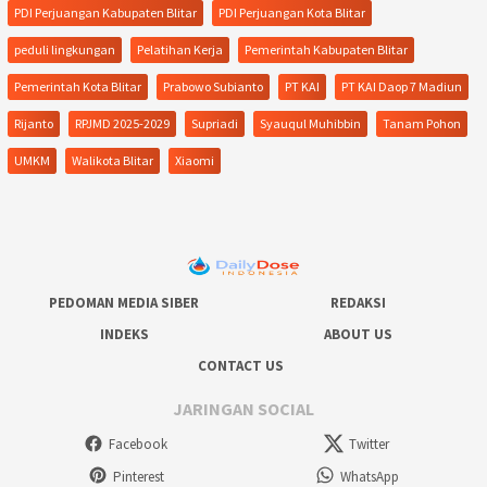
PDI Perjuangan Kabupaten Blitar
PDI Perjuangan Kota Blitar
peduli lingkungan
Pelatihan Kerja
Pemerintah Kabupaten Blitar
Pemerintah Kota Blitar
Prabowo Subianto
PT KAI
PT KAI Daop 7 Madiun
Rijanto
RPJMD 2025-2029
Supriadi
Syauqul Muhibbin
Tanam Pohon
UMKM
Walikota Blitar
Xiaomi
PEDOMAN MEDIA SIBER
REDAKSI
INDEKS
ABOUT US
CONTACT US
JARINGAN SOCIAL
Facebook
Twitter
Pinterest
WhatsApp