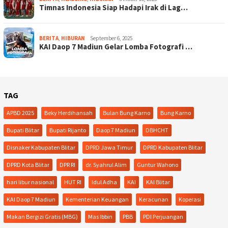
Timnas Indonesia Siap Hadapi Irak di Lag…
BERITA
,
HIBURAN
September 6, 2025
KAI Daop 7 Madiun Gelar Lomba Fotografi …
TAG
APBD 2025
Beky Herdihansah
Bulan Bung Karno
Bung Karno
Bupati Blitar
Bupati Rijanto
Daop 7 Madiun
DBHCHT
Disnaker Kabupaten Blitar
DPRD Jawa Timur
DPRD Kabupaten Blitar
DPRD Kota Blitar
DPR RI
dr. Syahrul Alim
Guntur Wahono
hari libur nasional
HUT RI
Idul Adha
KAI
KAI Blitar
KAI Daop 7 Madiun
Kementerian Keuangan
Keracunan
Koperasi
Makan Bergizi Gratis (MBG)
Mas Ibbin
PBB
PDI Perjuangan