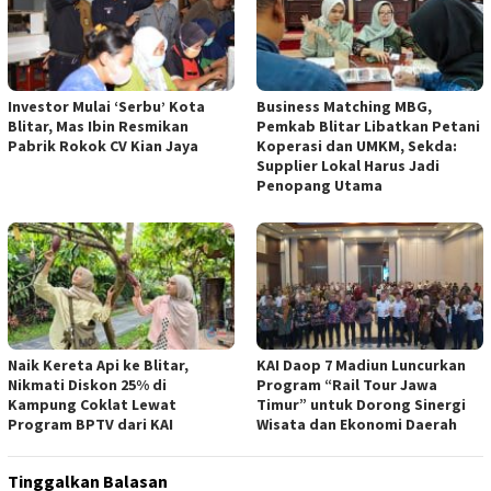
Investor Mulai ‘Serbu’ Kota
Business Matching MBG,
Blitar, Mas Ibin Resmikan
Pemkab Blitar Libatkan Petani
Pabrik Rokok CV Kian Jaya
Koperasi dan UMKM, Sekda:
Supplier Lokal Harus Jadi
Penopang Utama
Naik Kereta Api ke Blitar,
KAI Daop 7 Madiun Luncurkan
Nikmati Diskon 25% di
Program “Rail Tour Jawa
Kampung Coklat Lewat
Timur” untuk Dorong Sinergi
Program BPTV dari KAI
Wisata dan Ekonomi Daerah
Tinggalkan Balasan