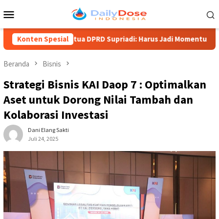
Loncat
Menu
ke
Mobile
konten
ar 702, Ketua DPRD Supriadi: Harus Jadi Momentum Tingkatkan Pe
Konten Spesial
Beranda
Bisnis
Strategi Bisnis KAI Daop 7 : Optimalkan
Aset untuk Dorong Nilai Tambah dan
Kolaborasi Investasi
Dani Elang Sakti
Juli 24, 2025