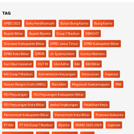
TAG
APBD 2025
Beky Herdihansah
Bulan Bung Karno
Bung Karno
Bupati Blitar
Bupati Rijanto
Daop 7 Madiun
DBHCHT
Disnaker Kabupaten Blitar
DPRD Jawa Timur
DPRD Kabupaten Blitar
DPRD Kota Blitar
DPR RI
dr. Syahrul Alim
Guntur Wahono
hari libur nasional
HUT RI
Idul Adha
KAI
KAI Blitar
KAI Daop 7 Madiun
Kementerian Keuangan
Keracunan
Koperasi
Makan Bergizi Gratis (MBG)
Mas Ibbin
Megawati Soekarnoputri
PBB
PDI Perjuangan
PDI Perjuangan Kabupaten Blitar
PDI Perjuangan Kota Blitar
peduli lingkungan
Pelatihan Kerja
Pemerintah Kabupaten Blitar
Pemerintah Kota Blitar
Prabowo Subianto
PT KAI
PT KAI Daop 7 Madiun
Rijanto
RPJMD 2025-2029
Supriadi