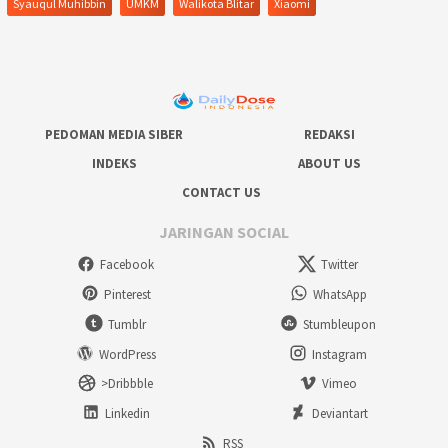
Syauqul Muhibbin
UMKM
Walikota Blitar
Xiaomi
PEDOMAN MEDIA SIBER
REDAKSI
INDEKS
ABOUT US
CONTACT US
JARINGAN SOCIAL
Facebook
Twitter
Pinterest
WhatsApp
Tumblr
Stumbleupon
WordPress
Instagram
>Dribbble
Vimeo
Linkedin
Deviantart
RSS