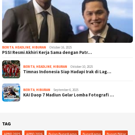
BERITA
,
HEADLINE
,
HIBURAN
Oktober 16, 2025
PSSI Resmi Akhiri Kerja Sama dengan Patr…
BERITA
,
HEADLINE
,
HIBURAN
Oktober 10, 2025
Timnas Indonesia Siap Hadapi Irak di Lag…
BERITA
,
HIBURAN
September 6, 2025
KAI Daop 7 Madiun Gelar Lomba Fotografi …
TAG
APBD 2025
APBD 2026
Bulan Bung Karno
Bung Karno
Bupati Blitar