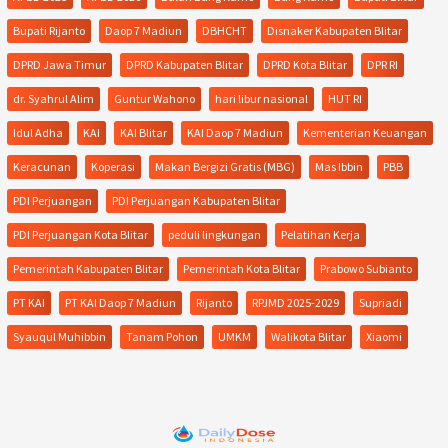
Bupati Rijanto
Daop 7 Madiun
DBHCHT
Disnaker Kabupaten Blitar
DPRD Jawa Timur
DPRD Kabupaten Blitar
DPRD Kota Blitar
DPR RI
dr. Syahrul Alim
Guntur Wahono
hari libur nasional
HUT RI
Idul Adha
KAI
KAI Blitar
KAI Daop 7 Madiun
Kementerian Keuangan
Keracunan
Koperasi
Makan Bergizi Gratis (MBG)
Mas Ibbin
PBB
PDI Perjuangan
PDI Perjuangan Kabupaten Blitar
PDI Perjuangan Kota Blitar
peduli lingkungan
Pelatihan Kerja
Pemerintah Kabupaten Blitar
Pemerintah Kota Blitar
Prabowo Subianto
PT KAI
PT KAI Daop 7 Madiun
Rijanto
RPJMD 2025-2029
Supriadi
Syauqul Muhibbin
Tanam Pohon
UMKM
Walikota Blitar
Xiaomi