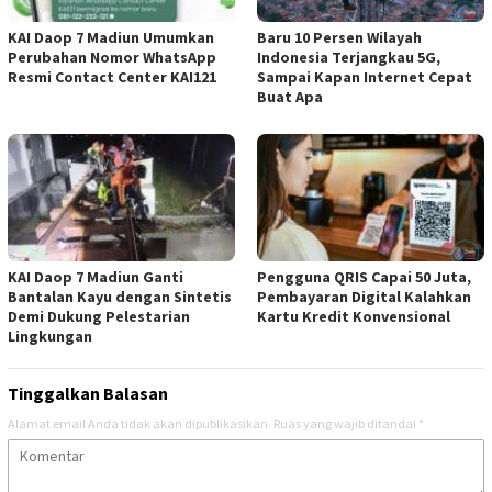
KAI Daop 7 Madiun Umumkan
Baru 10 Persen Wilayah
Perubahan Nomor WhatsApp
Indonesia Terjangkau 5G,
Resmi Contact Center KAI121
Sampai Kapan Internet Cepat
Buat Apa
KAI Daop 7 Madiun Ganti
Pengguna QRIS Capai 50 Juta,
Bantalan Kayu dengan Sintetis
Pembayaran Digital Kalahkan
Demi Dukung Pelestarian
Kartu Kredit Konvensional
Lingkungan
Tinggalkan Balasan
Alamat email Anda tidak akan dipublikasikan.
Ruas yang wajib ditandai
*