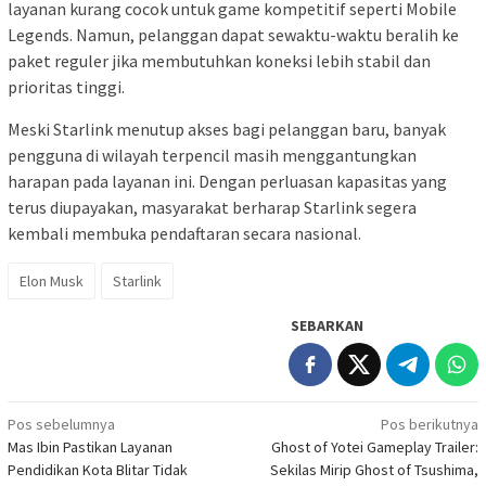
layanan kurang cocok untuk game kompetitif seperti Mobile
Legends. Namun, pelanggan dapat sewaktu-waktu beralih ke
paket reguler jika membutuhkan koneksi lebih stabil dan
prioritas tinggi.
Meski Starlink menutup akses bagi pelanggan baru, banyak
pengguna di wilayah terpencil masih menggantungkan
harapan pada layanan ini. Dengan perluasan kapasitas yang
terus diupayakan, masyarakat berharap Starlink segera
kembali membuka pendaftaran secara nasional.
Elon Musk
Starlink
SEBARKAN
Navigasi
Pos sebelumnya
Pos berikutnya
Mas Ibin Pastikan Layanan
Ghost of Yotei Gameplay Trailer:
pos
Pendidikan Kota Blitar Tidak
Sekilas Mirip Ghost of Tsushima,