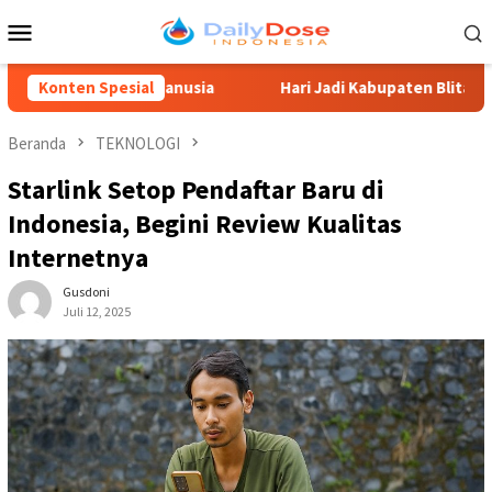
Loncat
Menu
ke
Mobile
konten
Daya Manusia
Konten Spesial
Hari Jadi Kabupaten Blitar 702, Ketua DPR
Beranda
TEKNOLOGI
Starlink Setop Pendaftar Baru di
Indonesia, Begini Review Kualitas
Internetnya
Gusdoni
Juli 12, 2025