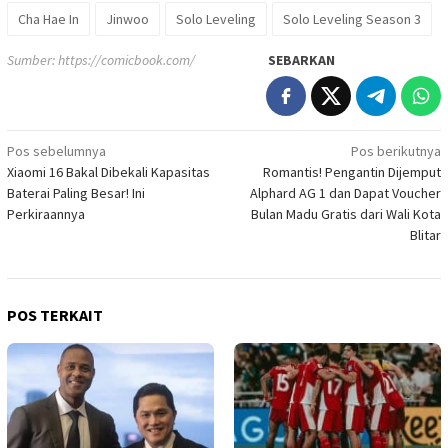
Cha Hae In
Jinwoo
Solo Leveling
Solo Leveling Season 3
Sumber:
https://comicbook.com/
SEBARKAN
Navigasi
Pos sebelumnya
Pos berikutnya
Xiaomi 16 Bakal Dibekali Kapasitas
Romantis! Pengantin Dijemput
pos
Baterai Paling Besar! Ini
Alphard AG 1 dan Dapat Voucher
Perkiraannya
Bulan Madu Gratis dari Wali Kota
Blitar
POS TERKAIT