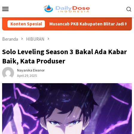
Loncat
Menu
ke
Mobile
konten
Konten Spesial
Musancab PKB Kabupaten Blitar Jadi Momentum Regenerasi
Beranda
HIBURAN
Solo Leveling Season 3 Bakal Ada Kabar
Baik, Kata Produser
Nayanika Eleanor
April 29, 2025