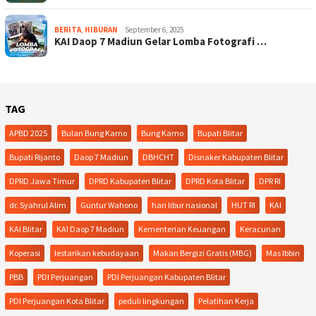
BERITA
,
HIBURAN
September 6, 2025
KAI Daop 7 Madiun Gelar Lomba Fotografi …
TAG
APBD 2025
Bulan Bung Karno
Bung Karno
Bupati Blitar
Bupati Rijanto
Daop 7 Madiun
DBHCHT
Disnaker Kabupaten Blitar
DPRD Jawa Timur
DPRD Kabupaten Blitar
DPRD Kota Blitar
DPR RI
dr. Syahrul Alim
Guntur Wahono
hari libur nasional
HUT RI
KAI
KAI Blitar
KAI Daop 7 Madiun
Kementerian Keuangan
Keracunan
Koperasi
lestarikan kebudayaan
Makan Bergizi Gratis (MBG)
Mas Ibbin
PBB
PDI Perjuangan
PDI Perjuangan Kabupaten Blitar
PDI Perjuangan Kota Blitar
peduli lingkungan
Pelatihan Kerja