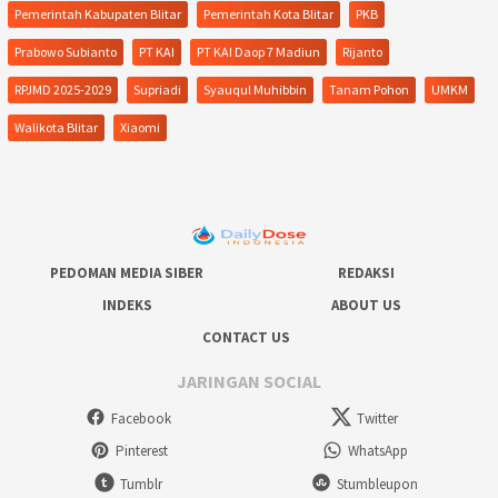
Pemerintah Kabupaten Blitar
Pemerintah Kota Blitar
PKB
Prabowo Subianto
PT KAI
PT KAI Daop 7 Madiun
Rijanto
RPJMD 2025-2029
Supriadi
Syauqul Muhibbin
Tanam Pohon
UMKM
Walikota Blitar
Xiaomi
PEDOMAN MEDIA SIBER
REDAKSI
INDEKS
ABOUT US
CONTACT US
JARINGAN SOCIAL
Facebook
Twitter
Pinterest
WhatsApp
Tumblr
Stumbleupon