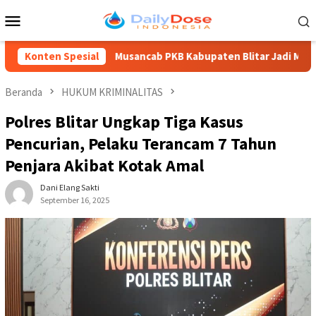
Loncat
Menu
ke
Mobile
konten
Konten Spesial
Musancab PKB Kabupaten Blitar Jadi Momentum Regenerasi
Beranda
HUKUM KRIMINALITAS
Polres Blitar Ungkap Tiga Kasus
Pencurian, Pelaku Terancam 7 Tahun
Penjara Akibat Kotak Amal
Dani Elang Sakti
September 16, 2025