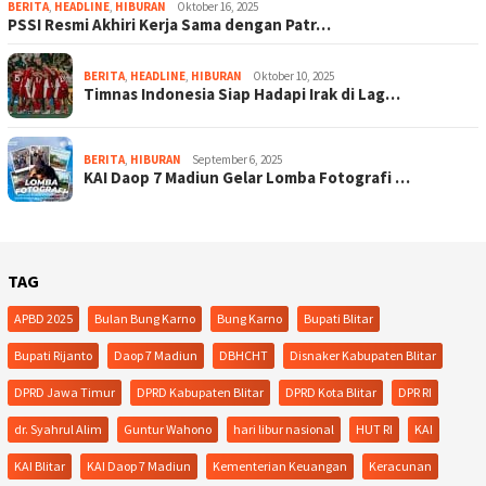
BERITA
,
HEADLINE
,
HIBURAN
Oktober 16, 2025
PSSI Resmi Akhiri Kerja Sama dengan Patr…
BERITA
,
HEADLINE
,
HIBURAN
Oktober 10, 2025
Timnas Indonesia Siap Hadapi Irak di Lag…
BERITA
,
HIBURAN
September 6, 2025
KAI Daop 7 Madiun Gelar Lomba Fotografi …
TAG
APBD 2025
Bulan Bung Karno
Bung Karno
Bupati Blitar
Bupati Rijanto
Daop 7 Madiun
DBHCHT
Disnaker Kabupaten Blitar
DPRD Jawa Timur
DPRD Kabupaten Blitar
DPRD Kota Blitar
DPR RI
dr. Syahrul Alim
Guntur Wahono
hari libur nasional
HUT RI
KAI
KAI Blitar
KAI Daop 7 Madiun
Kementerian Keuangan
Keracunan