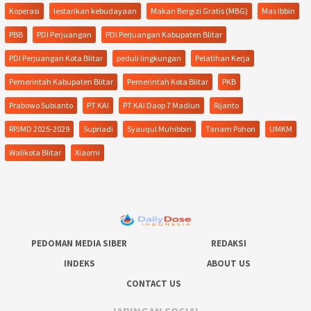
Koperasi
lestarikan kebudayaan
Makan Bergizi Gratis (MBG)
Mas Ibbin
PBB
PDI Perjuangan
PDI Perjuangan Kabupaten Blitar
PDI Perjuangan Kota Blitar
peduli lingkungan
Pelatihan Kerja
Pemerintah Kabupaten Blitar
Pemerintah Kota Blitar
PKB
Prabowo Subianto
PT KAI
PT KAI Daop 7 Madiun
Rijanto
RPJMD 2025-2029
Supriadi
Syauqul Muhibbin
Tanam Pohon
UMKM
Walikota Blitar
Xiaomi
PEDOMAN MEDIA SIBER
REDAKSI
INDEKS
ABOUT US
CONTACT US
JARINGAN SOCIAL