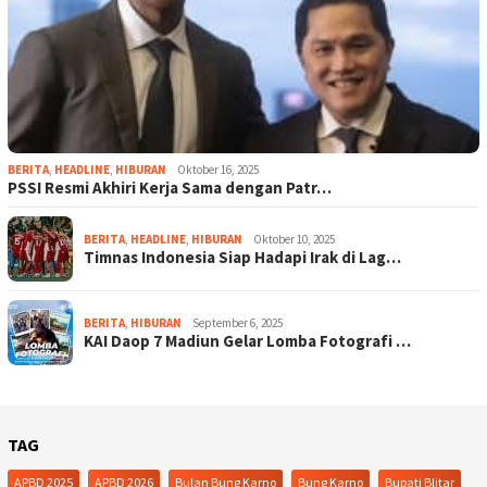
BERITA
,
HEADLINE
,
HIBURAN
Oktober 16, 2025
PSSI Resmi Akhiri Kerja Sama dengan Patr…
BERITA
,
HEADLINE
,
HIBURAN
Oktober 10, 2025
Timnas Indonesia Siap Hadapi Irak di Lag…
BERITA
,
HIBURAN
September 6, 2025
KAI Daop 7 Madiun Gelar Lomba Fotografi …
TAG
APBD 2025
APBD 2026
Bulan Bung Karno
Bung Karno
Bupati Blitar