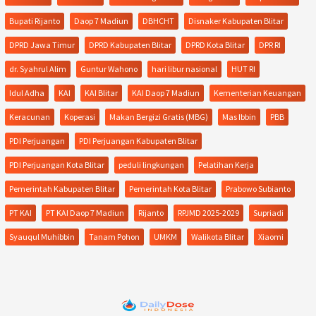
Bupati Rijanto
Daop 7 Madiun
DBHCHT
Disnaker Kabupaten Blitar
DPRD Jawa Timur
DPRD Kabupaten Blitar
DPRD Kota Blitar
DPR RI
dr. Syahrul Alim
Guntur Wahono
hari libur nasional
HUT RI
Idul Adha
KAI
KAI Blitar
KAI Daop 7 Madiun
Kementerian Keuangan
Keracunan
Koperasi
Makan Bergizi Gratis (MBG)
Mas Ibbin
PBB
PDI Perjuangan
PDI Perjuangan Kabupaten Blitar
PDI Perjuangan Kota Blitar
peduli lingkungan
Pelatihan Kerja
Pemerintah Kabupaten Blitar
Pemerintah Kota Blitar
Prabowo Subianto
PT KAI
PT KAI Daop 7 Madiun
Rijanto
RPJMD 2025-2029
Supriadi
Syauqul Muhibbin
Tanam Pohon
UMKM
Walikota Blitar
Xiaomi