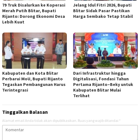
79 Truk Disalurkan ke Koperasi
Jelang Idul Fitri 2026, Bupati
Merah Putih Blitar, Bupati
Blitar Sidak Pasar Pastikan
Rijanto: Dorong Ekonomi Desa
Harga Sembako Tetap Stabil
Lebih Kuat
Kabupaten dan Kota Blitar
Dari Infrastruktur hingga
Perbarui MoU, Bupati Rijanto
Digitalisasi, Fondasi Tahun
Tegaskan Pembangunan Harus
Pertama Rijanto–Beky untuk
Terintegrasi
Kabupaten Blitar Mulai
Terlihat
Tinggalkan Balasan
Alamat email Anda tidak akan dipublikasikan.
Ruas yang wajib ditandai
*