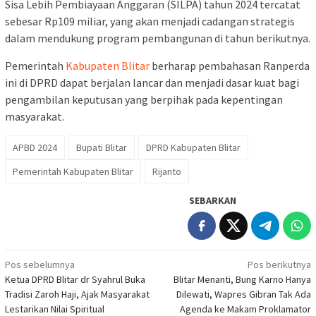
Sisa Lebih Pembiayaan Anggaran (SILPA) tahun 2024 tercatat
sebesar Rp109 miliar, yang akan menjadi cadangan strategis
dalam mendukung program pembangunan di tahun berikutnya.
Pemerintah
Kabupaten Blitar
berharap pembahasan Ranperda
ini di DPRD dapat berjalan lancar dan menjadi dasar kuat bagi
pengambilan keputusan yang berpihak pada kepentingan
masyarakat.
APBD 2024
Bupati Blitar
DPRD Kabupaten Blitar
Pemerintah Kabupaten Blitar
Rijanto
SEBARKAN
Navigasi
Pos sebelumnya
Pos berikutnya
Ketua DPRD Blitar dr Syahrul Buka
Blitar Menanti, Bung Karno Hanya
pos
Tradisi Zaroh Haji, Ajak Masyarakat
Dilewati, Wapres Gibran Tak Ada
Lestarikan Nilai Spiritual
Agenda ke Makam Proklamator