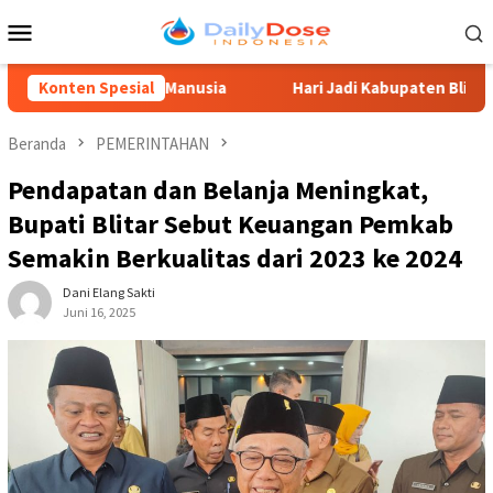
Loncat
Menu
ke
Mobile
konten
Daya Manusia
Konten Spesial
Hari Jadi Kabupaten Blitar 702, Ketua DPR
Beranda
PEMERINTAHAN
Pendapatan dan Belanja Meningkat,
Bupati Blitar Sebut Keuangan Pemkab
Semakin Berkualitas dari 2023 ke 2024
Dani Elang Sakti
Juni 16, 2025