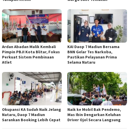
Ardan Abadan Malik Kembali
KAI Daop 7 Madiun Bersama
Pimpin PBJI Kota Blitar, Fokus
BNN Gelar Tes Narkoba,
Perkuat Sistem Pembinaan
Pastikan Pelayanan Prima
Atlet
Selama Nataru
Okupansi KA Sudah Naik Jelang
Naik ke Mobil Bak Pendemo,
Nataru, Daop 7 Madiun
Mas Ibin Dengarkan Keluhan
Sarankan Booking Lebih Cepat
Driver Ojol Secara Langsung