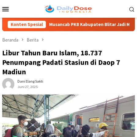
Loncat
Menu
ke
Mobile
konten
Konten Spesial
Musancab PKB Kabupaten Blitar Jadi Momentum Regenerasi
Beranda
Berita
Libur Tahun Baru Islam, 18.737
Penumpang Padati Stasiun di Daop 7
Madiun
Dani Elang Sakti
Juni 27, 2025