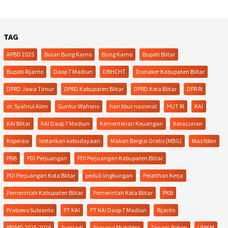
TAG
APBD 2025
Bulan Bung Karno
Bung Karno
Bupati Blitar
Bupati Rijanto
Daop 7 Madiun
DBHCHT
Disnaker Kabupaten Blitar
DPRD Jawa Timur
DPRD Kabupaten Blitar
DPRD Kota Blitar
DPR RI
dr. Syahrul Alim
Guntur Wahono
hari libur nasional
HUT RI
KAI
KAI Blitar
KAI Daop 7 Madiun
Kementerian Keuangan
Keracunan
Koperasi
lestarikan kebudayaan
Makan Bergizi Gratis (MBG)
Mas Ibbin
PBB
PDI Perjuangan
PDI Perjuangan Kabupaten Blitar
PDI Perjuangan Kota Blitar
peduli lingkungan
Pelatihan Kerja
Pemerintah Kabupaten Blitar
Pemerintah Kota Blitar
PKB
Prabowo Subianto
PT KAI
PT KAI Daop 7 Madiun
Rijanto
RPJMD 2025-2029
Supriadi
Syauqul Muhibbin
Tanam Pohon
UMKM