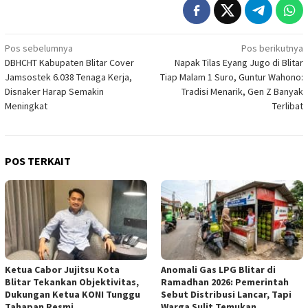
Navigasi
Pos sebelumnya
Pos berikutnya
DBHCHT Kabupaten Blitar Cover
Napak Tilas Eyang Jugo di Blitar
pos
Jamsostek 6.038 Tenaga Kerja,
Tiap Malam 1 Suro, Guntur Wahono:
Disnaker Harap Semakin
Tradisi Menarik, Gen Z Banyak
Meningkat
Terlibat
POS TERKAIT
Ketua Cabor Jujitsu Kota
Anomali Gas LPG Blitar di
Blitar Tekankan Objektivitas,
Ramadhan 2026: Pemerintah
Dukungan Ketua KONI Tunggu
Sebut Distribusi Lancar, Tapi
Tahapan Resmi
Warga Sulit Temukan