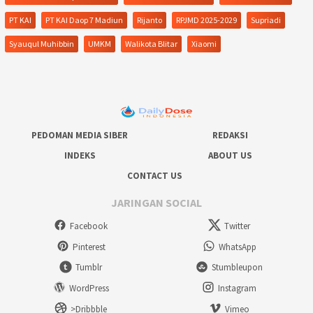
PT KAI
PT KAI Daop 7 Madiun
Rijanto
RPJMD 2025-2029
Supriadi
Syauqul Muhibbin
UMKM
Walikota Blitar
Xiaomi
PEDOMAN MEDIA SIBER
REDAKSI
INDEKS
ABOUT US
CONTACT US
JARINGAN SOCIAL
Facebook
Twitter
Pinterest
WhatsApp
Tumblr
Stumbleupon
WordPress
Instagram
>Dribbble
Vimeo