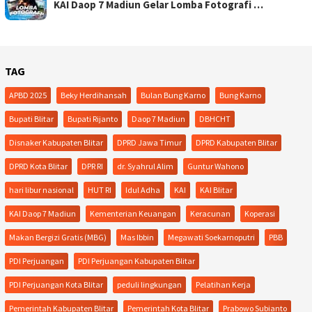
KAI Daop 7 Madiun Gelar Lomba Fotografi …
TAG
APBD 2025
Beky Herdihansah
Bulan Bung Karno
Bung Karno
Bupati Blitar
Bupati Rijanto
Daop 7 Madiun
DBHCHT
Disnaker Kabupaten Blitar
DPRD Jawa Timur
DPRD Kabupaten Blitar
DPRD Kota Blitar
DPR RI
dr. Syahrul Alim
Guntur Wahono
hari libur nasional
HUT RI
Idul Adha
KAI
KAI Blitar
KAI Daop 7 Madiun
Kementerian Keuangan
Keracunan
Koperasi
Makan Bergizi Gratis (MBG)
Mas Ibbin
Megawati Soekarnoputri
PBB
PDI Perjuangan
PDI Perjuangan Kabupaten Blitar
PDI Perjuangan Kota Blitar
peduli lingkungan
Pelatihan Kerja
Pemerintah Kabupaten Blitar
Pemerintah Kota Blitar
Prabowo Subianto