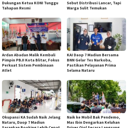
Dukungan Ketua KONI Tunggu
Sebut Distribusi Lancar, Tapi
Tahapan Resmi
Warga Sulit Temukan
Ardan Abadan Malik Kembali
KAI Daop 7 Madiun Bersama
Pimpin PBJI Kota Blitar, Fokus
BNN Gelar Tes Narkoba,
Perkuat Sistem Pembinaan
Pastikan Pelayanan Prima
Atlet
Selama Nataru
Okupansi KA Sudah Naik Jelang
Naik ke Mobil Bak Pendemo,
Nataru, Daop 7 Madiun
Mas Ibin Dengarkan Keluhan
Sarankan Booking Lebih Cepat
Driver Ojol Secara Langsung