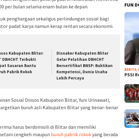
FUN D
00 per bulan selama enam bulan ke depan.
tuk penghargaan sekaligus perlindungan sosial bagi
ektor padat karya namun kerap rentan secara ekonomi.
nsos Kabupaten Blitar:
Disnaker Kabupaten Blitar
T DBHCHT Terbukti
Gelar Pelatihan DBHCHT
pat Sasaran Bantu
Bersertifikat BNSP: Buktikan
BERITA
,
ruh Pabrik Rokok
Kompetensi, Dunia Usaha
PSSI R
Lebih Percaya
nan Sosial Dinsos Kabupaten Blitar, Yuni Urinawati,
rgetkan buruh asli Kabupaten Blitar yang benar-benar
ima harus berdomisili di Blitar dan memiliki
i petani cengkeh maupun
buruh pabrik rokok
yang berada