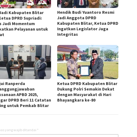
Hendik Budi Yuantoro Resmi
 Jadi Kabupaten Blitar
Jadi Anggota DPRD
 Ketua DPRD Supriadi:
Kabupaten Blitar, Ketua DPRD
s Jadi Momentum
Ingatkan Legislator Jaga
katkan Pelayanan untuk
Integritas
at
jui Ranperda
Ketua DPRD Kabupaten Blitar
anggungjawaban
Dukung Polri Semakin Dekat
ksanaan APBD 2025,
dengan Masyarakat di Hari
gar DPRD Beri 11 Catatan
Bhayangkara ke-80
ing untuk Pemkab Blitar
as yang wajib ditandai
*