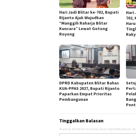
Hari Jadi Blitar ke-702, Bupati
Hari
Rijanto Ajak Wujudkan
702,
“Manggih Raharja Blitar
Haru
Kuncara” Lewat Gotong
Ting
Royong
Raky
DPRD Kabupaten Blitar Bahas
Setu
KUA-PPAS 2027, Bupati Rijanto
Pert
Paparkan Empat Prioritas
Pela
Pembangunan
Bang
Pent
Tinggalkan Balasan
Alamat email Anda tidak akan dipublikasikan.
Ru