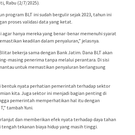
ti, Rabu (2/7/2025).
 program BLT ini sudah bergulir sejak 2023, tahun ini
an proses validasi data yang ketat.
i agar hanya mereka yang benar-benar memenuhi syarat
mastikan keadilan dalam penyaluran,” jelasnya.
Blitar bekerja sama dengan Bank Jatim. Dana BLT akan
ing-masing penerima tanpa melalui perantara. Di sisi
pemantau untuk memastikan penyaluran berlangsung
i bentuk nyata perhatian pemerintah terhadap sektor
an kita. Juga sektor ini menjadi bagian penting di
hingga pemerintah memperhatikan hal itu dengan
,” tambah Yuni.
berlanjut dan memberikan efek nyata terhadap daya tahan
 tengah tekanan biaya hidup yang masih tinggi.