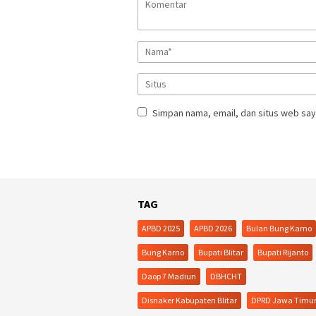
Simpan nama, email, dan situs web say
TAG
APBD 2025
APBD 2026
Bulan Bung Karno
Bung Karno
Bupati Blitar
Bupati Rijanto
Daop 7 Madiun
DBHCHT
Disnaker Kabupaten Blitar
DPRD Jawa Timu