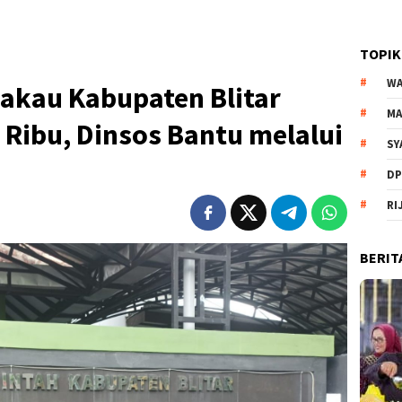
TOPIK
WA
akau Kabupaten Blitar
MA
 Ribu, Dinsos Bantu melalui
SY
DP
RI
BERIT