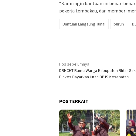
“Kami ingin bantuan ini benar-ben
pekerja tembakau, dan memberi mere
Bantuan Langsung Tunai
buruh
D
Navigasi
Pos sebelumnya
DBHCHT Bantu Warga Kabupaten Blitar Saki
pos
Dinkes Bayarkan Iuran BPJS Kesehatan
POS TERKAIT